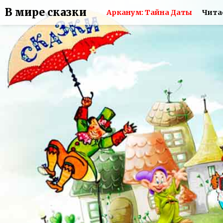
В мире сказки
Арканум: Тайна Даты
Чита