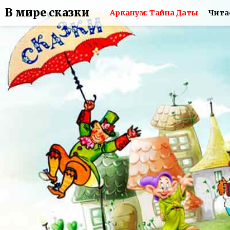
В мире сказки
Арканум: Тайна Даты
Чита