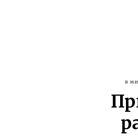
В МИ
Пр
р