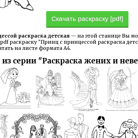
Скачать раскраску [pdf]
цессой раскраска детская
— на этой станице Вы мо
pdf раскраску "Принц с принцессой раскраска дет
атать на листе формата А4.
 из серии "Раскраска жених и неве