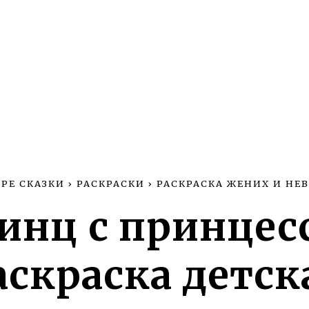
РЕ СКАЗКИ
›
РАСКРАСКИ
›
РАСКРАСКА ЖЕНИХ И НЕВ
инц с принцес
аскраска детск