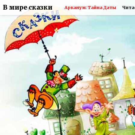
В мире сказки
Арканум: Тайна Даты
Чита