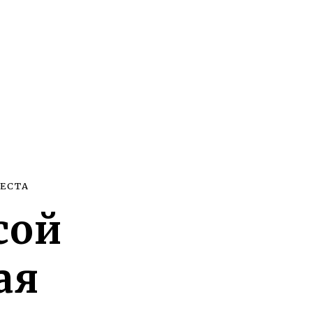
ЕСТА
сой
ая