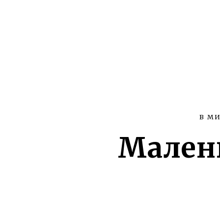
В МИ
Малень