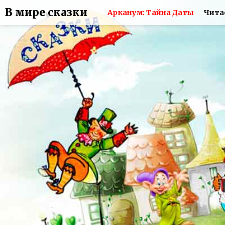
В мире сказки
Арканум: Тайна Даты
Чита