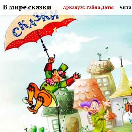
В мире сказки
Арканум: Тайна Даты
Чита