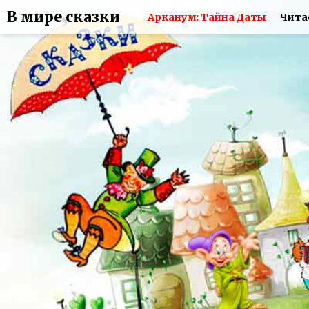
В мире сказки
Арканум: Тайна Даты
Чита