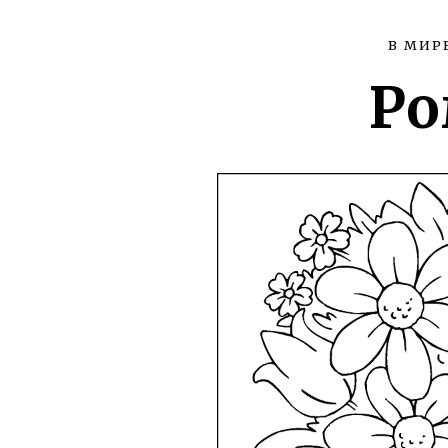
В МИР
Ро