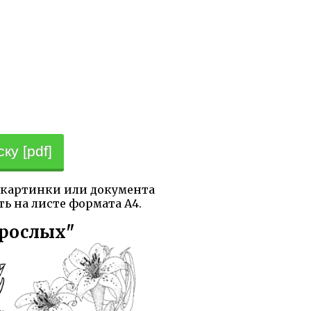
ку [pdf]
е картинки или документа
ть на листе формата А4.
зрослых"