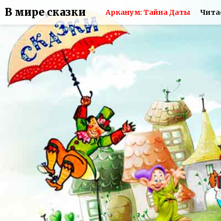
В мире сказки
Арканум: Тайна Даты
Чита