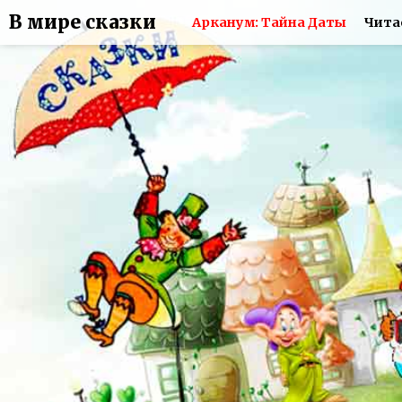
В мире сказки
Арканум: Тайна Даты
Чита