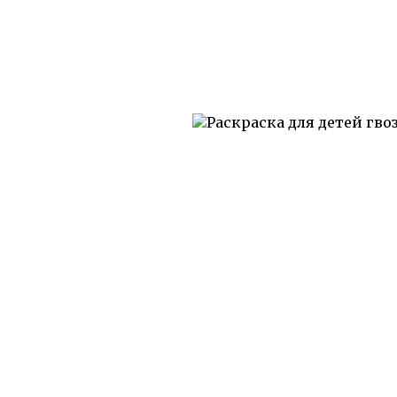
О сайте
Все сказк
2010-2026 Добрые сказки для
Русские а
Ваших детей
Прислать сказку