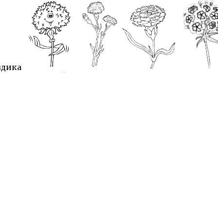
и:
Диафильмы
Раскраски
вторы