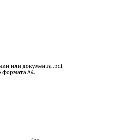
нки или документа .pdf
е формата А4.