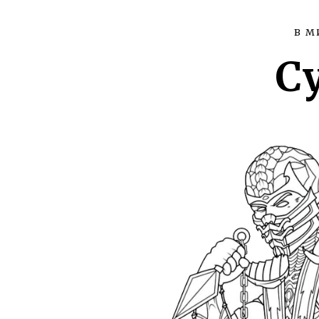
В М
С