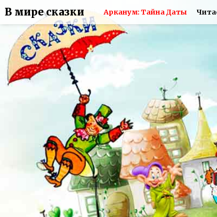
В мире сказки
Арканум: Тайна Даты
Чита