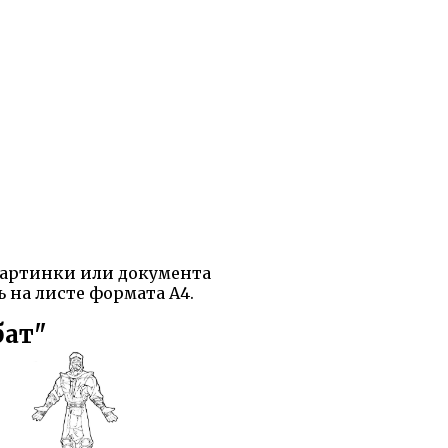
 картинки или документа
ь на листе формата А4.
бат"