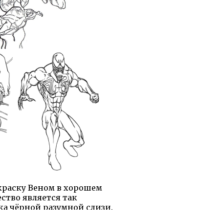
краску Веном в хорошем
ство является так
ка чёрной разумной слизи.
ращается в него он только