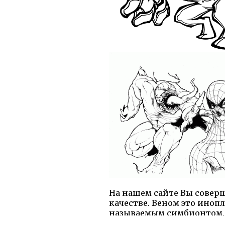
На нашем сайте Вы соверш
качестве. Веном это иноп
называемым симбионтом, с
Для превращения в ужасно