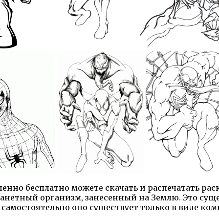
енно бесплатно можете скачать и распечатать рас
ланетный организм, занесенный на Землю. Это суще
амостоятельно оно существует только в виде ком
е чудовище, он должен найти себе хозяина, а прев