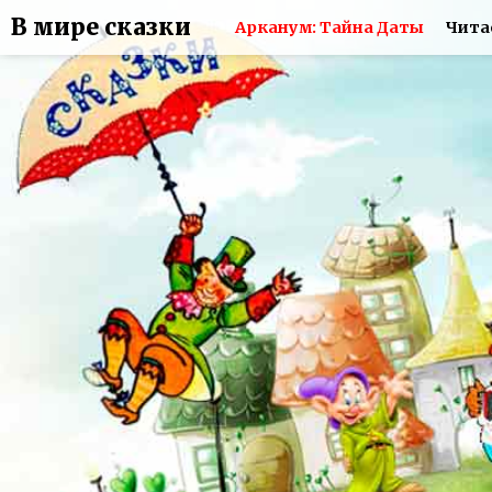
В мире сказки
Арканум: Тайна Даты
Чита