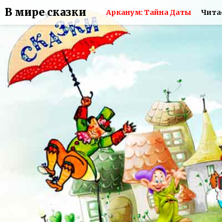
В мире сказки
Арканум: Тайна Даты
Чита