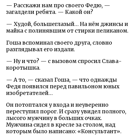
— Расскажи нам про своего Федю, —
загалдели ребята. — Какой он?
— Худой, большеглазый… На нём джинсы и
майка с полинявшим от стирки пеликаном.
Гоша вспоминал своего друга, словно
разглядывал его издали.
— Ну и что? — с вызовом спросил Слава-
коротышка.
— А то, — сказал Гоша, — что однажды
Федя появился перед павильоном юных
изобретателей…
Он потоптался у входа и неуверенно
переступил порог. И сразу увидел полного,
лысого мужчину в больших очках.
Мужчина сидел в кресле за столом, над
которым было написано: «Консультант».