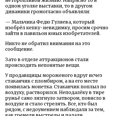
неторопливой жизнью. Напрасно то в
одном уголке выставки, то в другом
динамики громогласно объявляли:
— Мальчика Федю Гуляева, который
изобрёл кепку-невидимку, просим срочно
зайти в павильон юных изобретателей.
Никто не обратил внимания на это
сообщение.
Зато в отделе аттракционов стали
происходить непонятые вещи.
У продавщицы мороженого вдруг исчез
стаканчик с пломбиром, а на его месте
появилась монетка. Стаканчик поплыл по
воздуху, растворился. Неподалёку в тире
ружьё само лязгнуло затвором, повисло в
воздухе и стало стрелять. Все, кто был
рядом, с недоумением наблюдали за тем,
как гремели выстрелы и падали