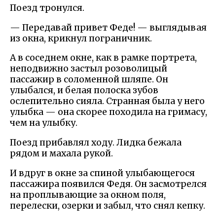
Поезд тронулся.
— Передавай привет Феде! — выглядывая
из окна, крикнул пограничник.
А в соседнем окне, как в рамке портрета,
неподвижно застыл розоволицый
пассажир в соломенной шляпе. Он
улыбался, и белая полоска зубов
ослепительно сияла. Странная была у него
улыбка — она скорее походила на гримасу,
чем на улыбку.
Поезд прибавлял ходу. Лидка бежала
рядом и махала рукой.
И вдруг в окне за спиной улыбающегося
пассажира появился Федя. Он засмотрелся
на проплывающие за окном поля,
перелески, озерки и забыл, что снял кепку.