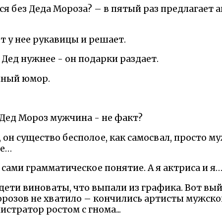
я без Деда Мороза? – в пятый раз предлагает а
 у нее рукавицы и решает.
 Дед нужнее - он подарки раздает.
чный юмор.
а Дед Мороз мужчина - не факт?
 он существо бесполое, как самосвал, просто му
ие…
 сами грамматическое понятие. А я актриса и я
е дети виноваты, что выпали из графика. Вот вы
орозов не хватило – кончились артисты мужског
стратор ростом с гнома...