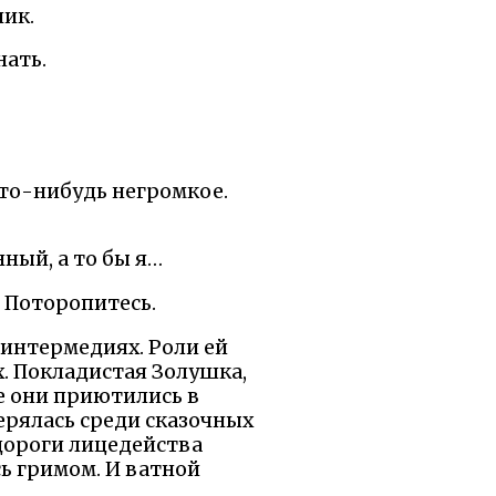
ник.
нать.
что-нибудь негромкое.
ный, а то бы я…
- Поторопитесь.
 интермедиях. Роли ей
х. Покладистая Золушка,
е они приютились в
ерялась среди сказочных
 дороги лицедейства
ь гримом. И ватной