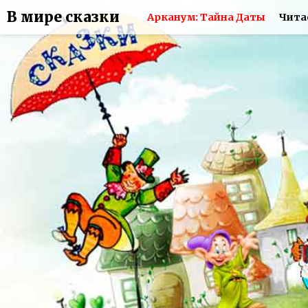
В мире сказки
Арканум: Тайна Даты
Чита