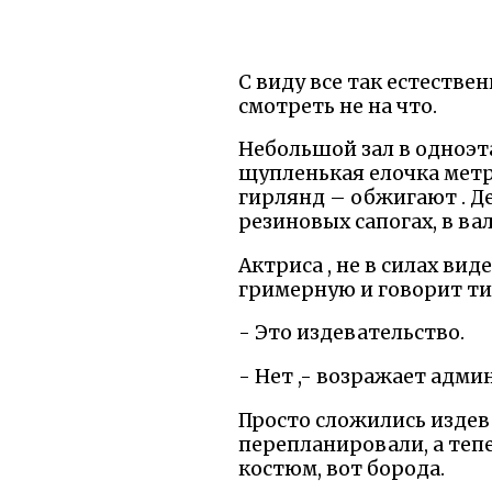
С виду все так естестве
смотреть не на что.
Небольшой зал в одноэ
щупленькая елочка метр
гирлянд – обжигают . Де
резиновых сапогах, в ва
Актриса , не в силах ви
гримерную и говорит ти
- Это издевательство.
- Нет ,- возражает адми
Просто сложились издев
перепланировали, а тепе
костюм, вот борода.