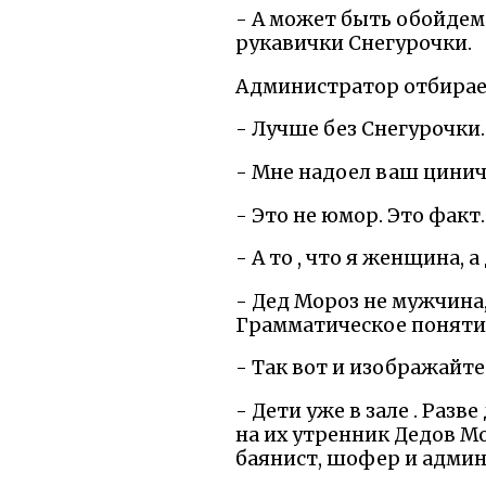
- А может быть обойдемс
рукавички Снегурочки.
Администратор отбирает
- Лучше без Снегурочки.
- Мне надоел ваш цини
- Это не юмор. Это факт.
- А то , что я женщина, 
- Дед Мороз не мужчина,
Грамматическое понят
- Так вот и изображайте
- Дети уже в зале . Разв
на их утренник Дедов М
баянист, шофер и админи