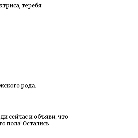
ктриса, теребя
жского рода.
…
йди сейчас и объяви, что
о пола! Остались