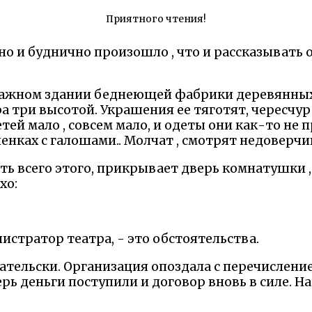
Приятного чтения!
нно и буднично произошло , что и рассказывать 
тажном здании беднеющей фабрики деревянных
а три высотой. Украшения ее тяготят, чересчу
тей мало , совсем мало, и одеты они как-то не п
ленках с галошами.. Молчат , смотрят недоверчи
деть всего этого, прикрывает дверь комнатушки
хо:
нистратор театра, - это обстоятельства.
ательски. Организация опоздала с перечисление
рь деньги поступили и договор вновь в силе. На