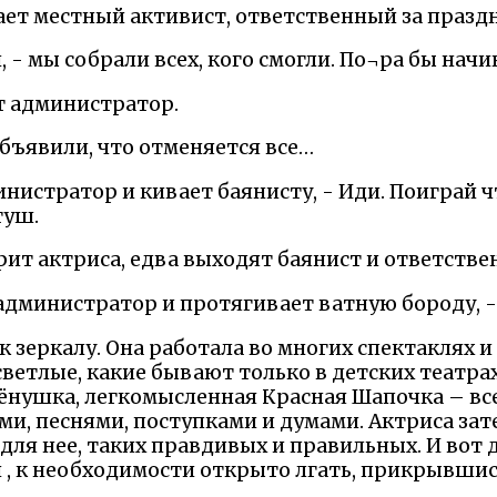
ет местный активист, ответственный за празд
, - мы собрали всех, кого смогли. По¬ра бы начи
ет администратор.
объявили, что отменяется все…
инистратор и кивает баянисту, - Иди. Поиграй 
туш.
рит актриса, едва выходят баянист и ответствен
 администратор и протягивает ватную бороду, 
 зеркалу. Она работала во многих спектаклях и
ветлые, какие бывают только в детских театра
ёнушка, легкомысленная Красная Шапочка – вс
ми, песнями, поступками и думами. Актриса зат
для нее, таких правдивых и правильных. И вот
и , к необходимости открыто лгать, прикрывшис