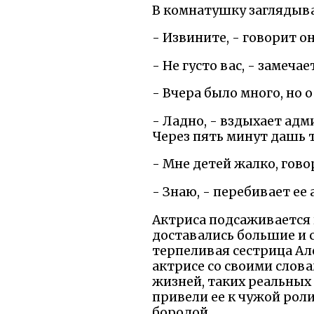
В комнатушку заглядыва
- Извините, - говорит он
- Не густо вас, - замеча
- Вчера было много, но 
- Ладно, - вздыхает адм
Через пять минут дашь 
- Мне детей жалко, гово
- Знаю, - перебивает ее
Актриса подсаживается к
доставались большие и с
терпеливая сестрица Ал
актрисе со своими слова
жизней, таких реальных 
привели ее к чужой рол
бородой.