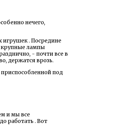
особенно нечего,
 игрушек . Посредине
р крупные лампы
разднично, - почти все в
во, держатся врозь.
 , приспособленной под
м и мы все
до работать . Вот