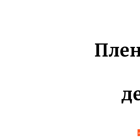
Плен
д