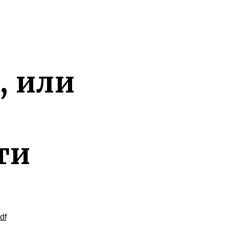
, или
ти
df