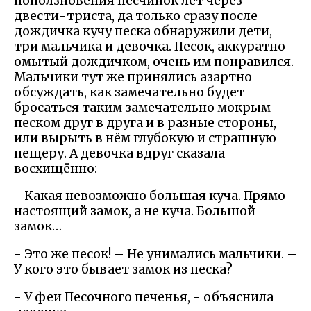
поползновения песчинок лет через
двести-триста, да только сразу после
дождичка кучу песка обнаружили дети,
три мальчика и девочка. Песок, аккуратно
омытый дождичком, очень им понравился.
Мальчики тут же принялись азартно
обсуждать, как замечательно будет
бросаться таким замечательно мокрым
песком друг в друга и в разные стороны,
или вырыть в нём глубокую и страшную
пещеру. А девочка вдруг сказала
восхищённо:
- Какая невозможно большая куча. Прямо
настоящий замок, а не куча. Большой
замок…
- Это же песок! – Не унимались мальчики. –
У кого это бывает замок из песка?
- У феи Песочного печенья, - объяснила