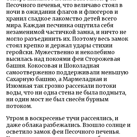
Песочного печенья, что величаво стоял в
ночи в ожидании флагов и флюгеров и
хранил сладкое лакомство детей всего
мира. Каждая песчинка ощутила себя
незаменимой частичкой замка, и ничто не
могло разъединить их. Поэтому весь замок
стоял крепко и держал удары стихии
геройски. Мужественно и неколебимо
высилась над покоями феи Сторожевая
башня. Кокосовая и Шоколадная
самоотверженно поддерживали меньшую
Сахарную башню, а Мармеладная и
Изюмная так грозно рассекали потоки
воды, что ни одна стена не была подмыта,
ни один мост не был снесён бурным
потоком.
Утром в воскресенье тучи рассеялись, и
даже облака разбежались. Взошло солнце и
осветило замок феи Песочного печенья.