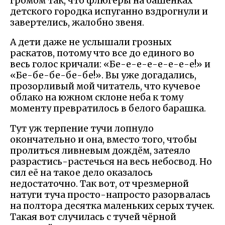
громом так, что флюгеры на башенках
детского городка испуганно вздрогнули и
завертелись, жалобно звеня.
А дети даже не услышали грозных
раскатов, потому что все до единого во
весь голос кричали: «Бе-е-е-е-е-е-е-е!» и
«Бе-бе-бе-бе-бе!». Вы уже догадались,
прозорливый мой читатель, что кучевое
облако на южном склоне неба к тому
моменту превратилось в белого барашка.
Тут уж терпение тучи лопнуло
окончательно и она, вместо того, чтобы
пролиться ливневым дождём, затеяло
разрастись-растечься на весь небосвод. Но
сил её на такое дело оказалось
недостаточно. Так вот, от чрезмерной
натуги туча просто-напросто разорвалась
на полтора десятка маленьких серых тучек.
Такая вот случилась с тучей чёрной