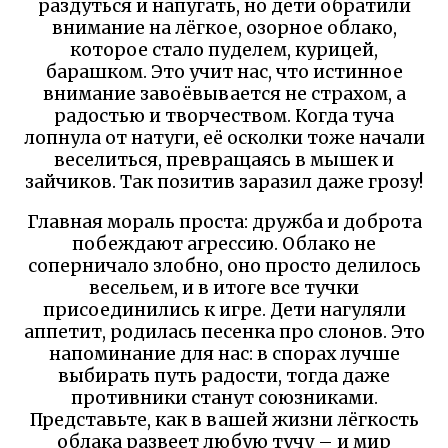
раздуться и напугать, но дети обратили
внимание на лёгкое, озорное облако,
которое стало пуделем, курицей,
барашком. Это учит нас, что истинное
внимание завоёвывается не страхом, а
радостью и творчеством. Когда туча
лопнула от натуги, её осколки тоже начали
веселиться, превращаясь в мышек и
зайчиков. Так позитив заразил даже грозу!
Главная мораль проста: дружба и доброта
побеждают агрессию. Облако не
соперничало злобно, оно просто делилось
весельем, и в итоге все тучки
присоединились к игре. Дети нагуляли
аппетит, родилась песенка про слонов. Это
напоминание для нас: в спорах лучше
выбирать путь радости, тогда даже
противники станут союзниками.
Представьте, как в вашей жизни лёгкость
облака развеет любую тучу – и мир