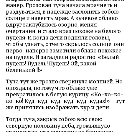
манер. Грозовая туча начала мрачнеть и
раздуваться, в надежде заслонить собою
солнце и навеять мрак. А кучевое облако
вдруг заклубилось озорно, меняя
очертания, и стало враз похоже на белого
пуделя. И когда дети подняли головы,
чтобы узнать, отчего скрылось солнце, они
перво-наперво заметили облако похожее
на пуделя. И загалдели радостно: «Белый
пудель! Пудель! Пудель! Ой, какой
беленький!!!».
Туча тут же грозно сверкнула молнией. Но
опоздала, потому что облако уже
превратилось в белую курицу. «Ко-ко-ко-
ко-ко! Куд-куд-куд-куд-куд-кудах!» - тут
же принялись изображать кур и дети.
Тогда туча, закрыв собою всю свою
северную половину неба, громыхнуло