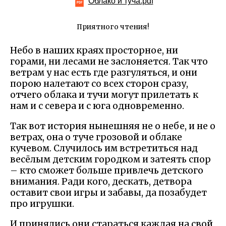
Облако и туча.pdf
Приятного чтения!
Небо в наших краях просторное, ни
горами, ни лесами не заслоняется. Так что
ветрам у нас есть где разгуляться, и они
порою налетают со всех сторон сразу,
отчего облака и тучи могут прилетать к
нам и с севера и с юга одновременно.
Так вот история нынешняя не о небе, и не о
ветрах, она о туче грозовой и облаке
кучевом. Случилось им встретиться над
весёлым детским городком и затеять спор
– кто сможет больше привлечь детского
внимания. Ради кого, дескать, детвора
оставит свои игры и забавы, да позабудет
про игрушки.
И принялись они стараться каждая на свой