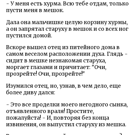
- У меня есть хурма. Всю тебе отдам, только
пусти меня в мешок.
Дала она мальчишке целую корзину хурмы,
а он запрятал старуху в мешок и со всех ног
пустился домой.
Вскоре вышел отец из питейного дома в
самом веселом расположении духа. Глядь -
сидит в мешке незнакомая старуха,
моргает глазами и причитает: "Очи,
прозрейте! Очи, прозрейте!"
Изумился отец, но, узнав, в чем дело, еще
более диву дался:
- Это все проделки моего негодного сынка,
отъявленного враля! Простите,
пожалуйста! - И, повторяя без конца
извинения, он выпустил старуху из мешка.