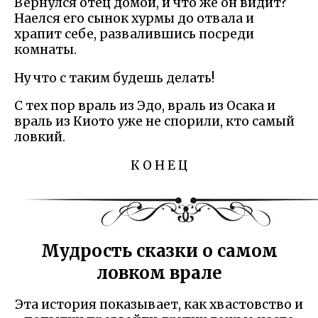
Вернулся отец домой, и что же он видит?
Наелся его сынок хурмы до отвала и
храпит себе, развалившись посреди
комнаты.
Ну что с таким будешь делать!
С тех пор враль из Эдо, враль из Осака и
враль из Киото уже не спорили, кто самый
ловкий.
К О Н Е Ц
Мудрость сказки о самом
ловком врале
Эта история показывает, как хвастовство и