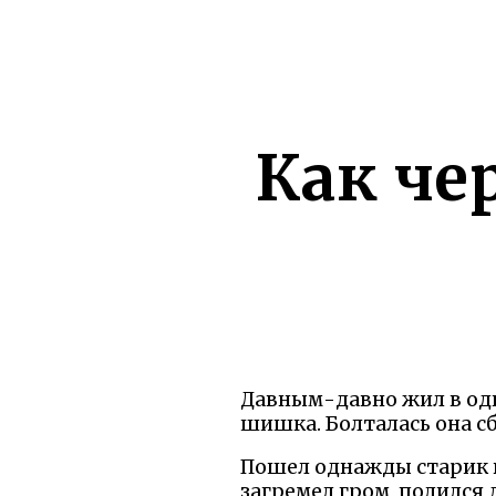
Как че
Давным-давно жил в одн
шишка. Болталась она сб
Пошел однажды старик в 
загремел гром, полился