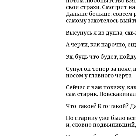
потом любопытство взяло
свои страхи. Смотрит на
Дальше больше: совсем р
самому захотелось выйти
Высунусь я из дупла, сх
А черти, как нарочно, е
Эх, будь что будет, пойд
Сунул он топор за пояс
носом у главного черта.
Сейчас я вам покажу, ка
сам старик. Повскакивал
Что такое? Кто такой? Д
Но старику уже было все
и, словно подвыпивший, 