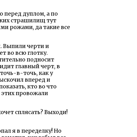
 перед дуплом, а по
каких страшилищ тут
ыми рожами, да такие все
й. Выпили черти и
ет во всю глотку.
чтительно подносит
Сидит главный черт, в
точь-в-точь, как у
выскочил вперед и
показать, кто во что
е этих провожали
 хочет сплясать? Выходи!
опал я в переделку! Но