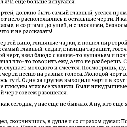
л я! И еще больше испугался.
ртей, должно быть самый главный, уселся прямо
 от него расположились и остальные черти. И 
лазые, и со ртами до ушей, и с плоскими, безнос
то и не рассказать!
ертей вино, глиняные чарки, и пошел пир горо
х самый главный: сидит, глазища таращит, гогоч
ой черт, взял блюдо с каким-то кушаньем и по
ачал что-то говорить ему, а что не разберешь. 
, слушает молодого и смеется. Посмотришь, ну, 
 черти песню на разные голоса. Молодой черт 
ось тут!.. Один за другим выходили черти в круг 
кие плясуны этих все хвалили. Были никудышны
й черт совсем разошелся.
ак сегодня, у нас еще не бывало. А ну, кто еще
ел, скорчившись, в дупле и со страхом думал: П