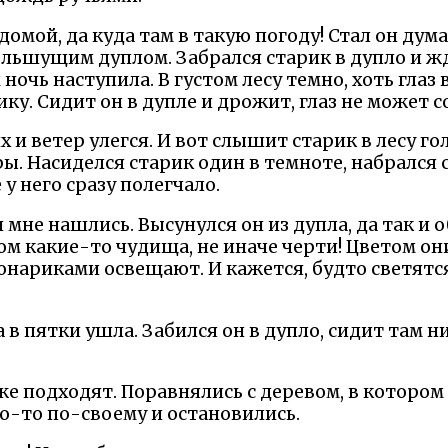
домой, да куда там в такую погоду! Стал он дума
ольшущим дуплом. Забрался старик в дупло и ж
 ночь наступила. В густом лесу темно, хоть глаз
ку. Сидит он в дупле и дрожит, глаз не может с
 и ветер улегся. И вот слышит старик в лесу го
ы. Насиделся старик один в темноте, набрался ст
у него сразу полегчало.
 мне нашлись. Высунулся он из дупла, да так и 
ом какие-то чудища, не иначе черти! Цветом он
онариками освещают. И кажется, будто светятс
а в пятки ушла. Забился он в дупло, сидит там 
же подходят. Поравнялись с деревом, в котором 
о-то по-своему и остановились.