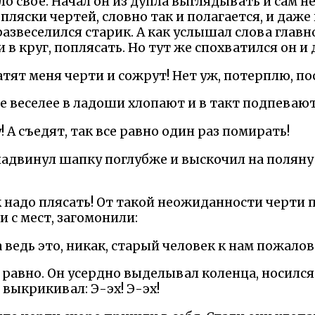
 свое. Начал он из дупла выглядывать и сам не 
 пляски чертей, словно так и полагается, и даж
азвеселился старик. А как услышал слова главно
 в круг, поплясать. Но тут же спохватился он и 
ватят меня черти и сожрут! Нет уж, потерплю, п
ще веселее в ладоши хлопают и в такт подпеваю
у! А съедят, так все равно один раз помирать!
, надвинул шапку поглубже и выскочил на полян
к надо плясать! От такой неожиданности черти 
и с мест, загомонили:
а ведь это, никак, старый человек к нам пожалов
 равно. Он усердно выделывал коленца, носился
выкрикивал: Э-эх! Э-эх!