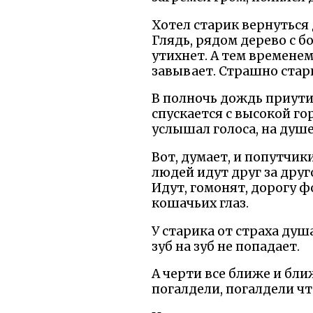
Хотел старик вернуться 
Глядь, рядом дерево с б
утихнет. А тем временем
завывает. Страшно стари
В полночь дождь приутих
спускается с высокой гор
услышал голоса, на душе 
Вот, думает, и попутчики
людей идут друг за друг
Идут, гомонят, дорогу ф
кошачьих глаз.
У старика от страха душ
зуб на зуб не попадает.
А черти все ближе и бли
погалдели, погалдели чт