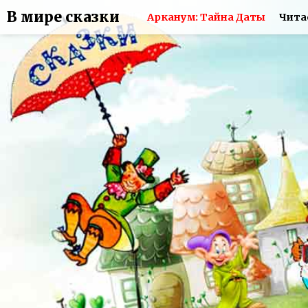
В мире сказки
Арканум: Тайна Даты
Чита