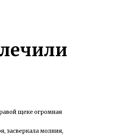
ылечили
правой щеке огромная
я, засверкала молния,