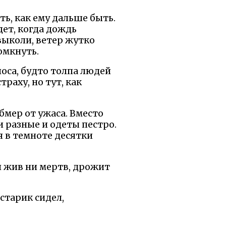
ть, как ему дальше быть.
дет, когда дождь
 выколи, ветер жутко
омкнуть.
лоса, будто толпа людей
раху, но тут, как
обмер от ужаса. Вместо
и разные и одеты пестро.
я в темноте десятки
ни жив ни мертв, дрожит
старик сидел,