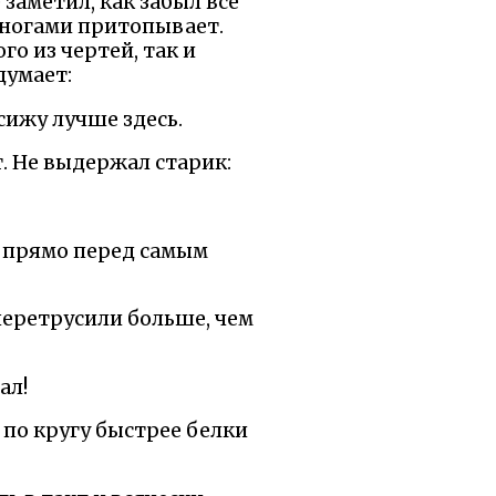
заметил, как забыл все
е ногами притопывает.
го из чертей, так и
думает:
осижу лучше здесь.
т. Не выдержал старик:
у прямо перед самым
перетрусили больше, чем
ал!
 по кругу быстрее белки