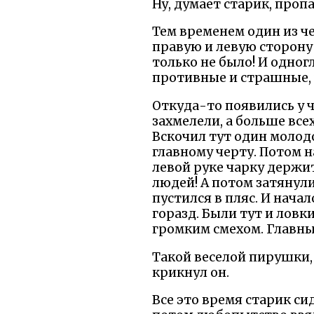
Ну, думает старик, пропа
Тем временем один из че
правую и левую сторону
только не было! И одног
противные и страшные, ч
Откуда-то появились у ч
захмелели, а больше все
Вскочил тут один молод
главному черту. Потом н
левой руке чарку держит
людей! А потом затянули
пустился в пляс. И начал
горазд. Были тут и лов
громким смехом. Главны
Такой веселой пирушки, к
крикнул он.
Все это время старик сид