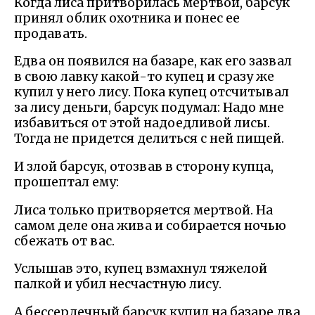
Когда лиса притворилась мертвой, барсук
принял облик охотника и понес ее
продавать.
Едва он появился на базаре, как его зазвал
в свою лавку какой-то купец и сразу же
купил у него лису. Пока купец отсчитывал
за лису деньги, барсук подумал: Надо мне
избавиться от этой надоедливой лисы.
Тогда не придется делиться с ней пищей.
И злой барсук, отозвав в сторону купца,
прошептал ему:
Лиса только притворяется мертвой. На
самом деле она жива и собирается ночью
сбежать от вас.
Услышав это, купец взмахнул тяжелой
палкой и убил несчастную лису.
А бессердечный барсук купил на базаре два