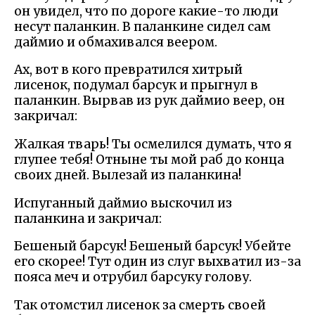
он увидел, что по дороге какие-то люди
несут паланкин. В паланкине сидел сам
даймио и обмахивался веером.
Ах, вот в кого превратился хитрый
лисенок, подумал барсук и прыгнул в
паланкин. Вырвав из рук даймио веер, он
закричал:
Жалкая тварь! Ты осмелился думать, что я
глупее тебя! Отныне ты мой раб до конца
своих дней. Вылезай из паланкина!
Испуганный даймио выскочил из
паланкина и закричал:
Бешеный барсук! Бешеный барсук! Убейте
его скорее! Тут один из слуг выхватил из-за
пояса меч и отрубил барсуку голову.
Так отомстил лисенок за смерть своей