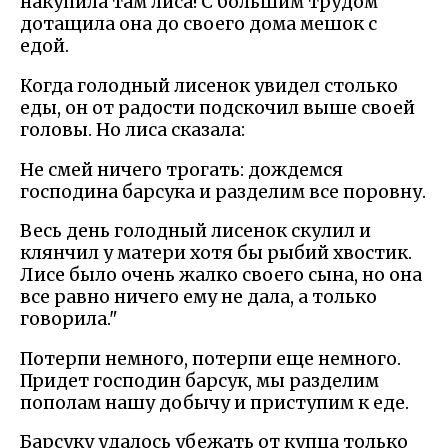
накупила там лиса! С большим трудом
дотащила она до своего дома мешок с
едой.
Когда голодный лисенок увидел столько
еды, он от радости подскочил выше своей
головы. Но лиса сказала:
Не смей ничего трогать: дождемся
господина барсука и разделим все поровну.
Весь день голодный лисенок скулил и
клянчил у матери хотя бы рыбий хвостик.
Лисе было очень жалко своего сына, но она
все равно ничего ему не дала, а только
говорила."
Потерпи немного, потерпи еще немного.
Придет господин барсук, мы разделим
пополам нашу добычу и приступим к еде.
Барсуку удалось убежать от купца только