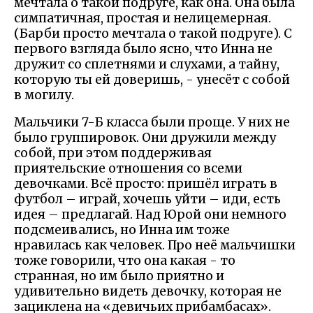
мечтала о такой подруге, как она. Она была
симпатичная, простая и нелицемерная.
(Барби просто мечтала о такой подруге). С
первого взгляда было ясно, что Инна не
дружит со сплетнями и слухами, а тайну,
которую ты ей доверишь, - унесёт с собой
в могилу.
Мальчики 7-Б класса были проще. У них не
было группировок. Они дружили между
собой, при этом поддерживая
приятельские отношения со всеми
девочками. Всё просто: пришёл играть в
футбол – играй, хочешь уйти – иди, есть
идея – предлагай. Над Юрой они немного
подсмеивались, но Инна им тоже
нравилась как человек. Про неё мальчишки
тоже говорили, что она какая - то
странная, но им было приятно и
удивительно видеть девочку, которая не
зациклена на «девичьих прибамбасах».