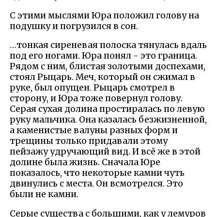
С этими мыслями Юра положил голову на
подушку и погрузился в сон.
…тонкая сиреневая полоска тянулась вдаль
под его ногами. Юра понял - это граница.
Рядом с ним, блистая золотыми доспехами,
стоял Рыцарь. Меч, который он сжимал в
руке, был опущен. Рыцарь смотрел в
сторону, и Юра тоже повернул голову.
Серая сухая долина простиралась по левую
руку мальчика. Она казалась безжизненной,
а каменистые валуны разных форм и
трещины только придавали этому
пейзажу удручающий вид. И всё же в этой
долине была жизнь. Сначала Юре
показалось, что некоторые камни чуть
двинулись с места. Он всмотрелся. Это
были не камни.
Серые существа с большими, как у лемуров