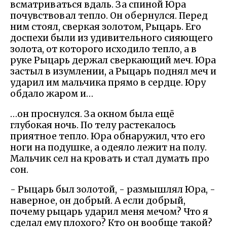
всматриваться вдаль. За спиной Юра
почувствовал тепло. Он обернулся. Перед
ним стоял, сверкая золотом, Рыцарь. Его
доспехи были из удивительного сияющего
золота, от которого исходило тепло, а в
руке Рыцарь держал сверкающий меч. Юра
застыл в изумлении, а Рыцарь поднял меч и
ударил им мальчика прямо в сердце. Юру
обдало жаром и…
…он проснулся. За окном была ещё
глубокая ночь. По телу растекалось
приятное тепло. Юра обнаружил, что его
ноги на подушке, а одеяло лежит на полу.
Мальчик сел на кровать и стал думать про
сон.
- Рыцарь был золотой, - размышлял Юра, -
наверное, он добрый. А если добрый,
почему рыцарь ударил меня мечом? Что я
сделал ему плохого? Кто он вообще такой?