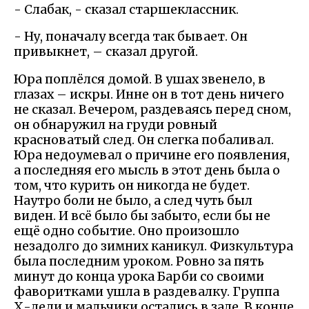
- Слабак, - сказал старшеклассник.
- Ну, поначалу всегда так бывает. Он
привыкнет, – сказал другой.
Юра поплёлся домой. В ушах звенело, в
глазах – искры. Инне он в тот день ничего
не сказал. Вечером, раздеваясь перед сном,
он обнаружил на груди ровный
красноватый след. Он слегка побаливал.
Юра недоумевал о причине его появления,
а последняя его мысль в этот день была о
том, что курить он никогда не будет.
Наутро боли не было, а след чуть был
виден. И всё было бы забыто, если бы не
ещё одно событие. Оно произошло
незадолго до зимних каникул. Физкультура
была последним уроком. Ровно за пять
минут до конца урока Барби со своими
фаворитками ушла в раздевалку. Группа
Х-леди и мальчики остались в зале. В конце