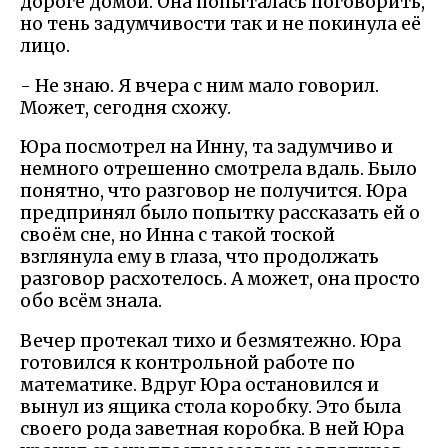
дороге домой. Она попыталась поговорить,
но тень задумчивости так и не покинула её
лицо.
- Не знаю. Я вчера с ним мало говорил.
Может, сегодня схожу.
Юра посмотрел на Инну, та задумчиво и
немного отрешенно смотрела вдаль. Было
понятно, что разговор не получится. Юра
предпринял было попытку рассказать ей о
своём сне, но Инна с такой тоской
взглянула ему в глаза, что продолжать
разговор расхотелось. А может, она просто
обо всём знала.
Вечер протекал тихо и безмятежно. Юра
готовился к контрольной работе по
математике. Вдруг Юра остановился и
вынул из ящика стола коробку. Это была
своего рода заветная коробка. В ней Юра