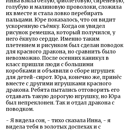
Инна взяла белую, фиолетовую, сиреневую,
голубую и малиновую проволоки, сложила
их вместе и стала ловко перебирать
пальцами. Юре показалось, что он видит
ускоренную съёмку. Когда он увидел
рисунок ремешка, который получился, у
него ёкнуло сердце. Именно таким
плетением и рисунком был сделан поводок
для красного дракона, но сравнить было
невозможно. После осенних каникул в
класс пришли люди с большими
коробками и объявили о сборе игрушек
для детей-сирот. Юра, конечно же, принёс
вместе с другими игрушками красного
дракона. Ребята пытались отговорить его
отдавать такую дорогую игрушку, но Юра
был непреклонен. Так и отдал дракона с
поводком.
- Я видела сон, - тихо сказала Инна, - я
видела тебя в золотых доспехах и с