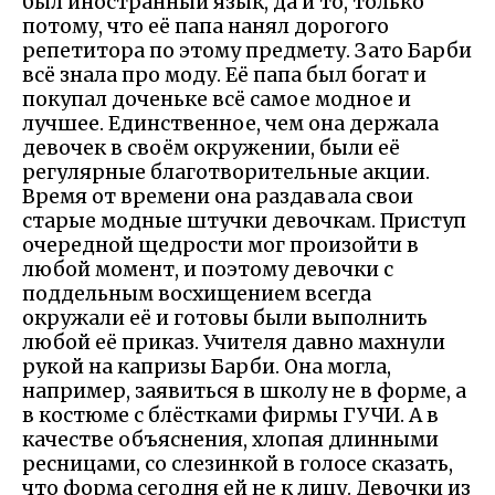
был иностранный язык, да и то, только
потому, что её папа нанял дорогого
репетитора по этому предмету. Зато Барби
всё знала про моду. Её папа был богат и
покупал доченьке всё самое модное и
лучшее. Единственное, чем она держала
девочек в своём окружении, были её
регулярные благотворительные акции.
Время от времени она раздавала свои
старые модные штучки девочкам. Приступ
очередной щедрости мог произойти в
любой момент, и поэтому девочки с
поддельным восхищением всегда
окружали её и готовы были выполнить
любой её приказ. Учителя давно махнули
рукой на капризы Барби. Она могла,
например, заявиться в школу не в форме, а
в костюме с блёстками фирмы ГУЧИ. А в
качестве объяснения, хлопая длинными
ресницами, со слезинкой в голосе сказать,
что форма сегодня ей не к лицу. Девочки из