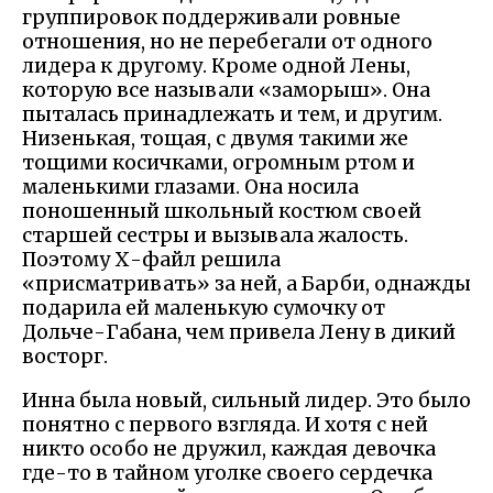
группировок поддерживали ровные
отношения, но не перебегали от одного
лидера к другому. Кроме одной Лены,
которую все называли «заморыш». Она
пыталась принадлежать и тем, и другим.
Низенькая, тощая, с двумя такими же
тощими косичками, огромным ртом и
маленькими глазами. Она носила
поношенный школьный костюм своей
старшей сестры и вызывала жалость.
Поэтому Х-файл решила
«присматривать» за ней, а Барби, однажды
подарила ей маленькую сумочку от
Дольче-Габана, чем привела Лену в дикий
восторг.
Инна была новый, сильный лидер. Это было
понятно с первого взгляда. И хотя с ней
никто особо не дружил, каждая девочка
где-то в тайном уголке своего сердечка