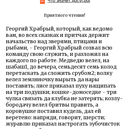
Что значит досуг.pdf
Приятного чтения!
Георгий Храбрый, который, как ведомо
вам, во всех сказках и притчах держит
начальство над зверями, птицами и
рыбами, - Георгий Храбрый созвал всю
команду свою служить, и разложил на
каждого по работе. Медведю велел, на
шабаш1, до вечера, семьдесят семь колод
перетаскать да сложить срубом2; волку
велел земляночку вырыть да нары
поставить; лисе приказал пуху нащипать
на три подушки; кошке-домоседке - три
чулка связать да клубка не затерять; козлу-
бородачу велел бритвы править, а
коровушке поставил кудель, дал ей
веретено: напряди, говорит, шерсти;
журавлю приказал настрогать зубочисток