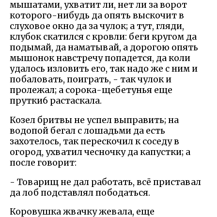
мышатами, ухватит ли, нет ли за ворот
которого-нибудь да опять выскочит в
слуховое окно да за чулок; а тут, гляди,
клубок скатился с кровли: беги кругом да
подымай, да наматывай, а дорогою опять
мышонок навстречу попадется, да коли
удалось изловить его, так надо же с ним и
побаловать, поиграть, - так чулок и
пролежал; а сорока-щебетунья еще
прутки6 растаскала.
Козел бритвы не успел выправить; на
водопой бегал с лошадьми да есть
захотелось, так перескочил к соседу в
огород, ухватил чесночку да капустки; а
после говорит:
- Товарищ не дал работать, всё приставал
да лоб подставлял пободаться.
Коровушка жвачку жевала, еще