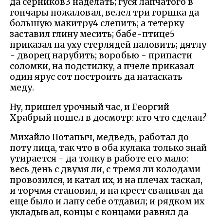
да серников3 наделать; гуся лапчатого в
гончары пожаловал, велел три горшка да
большую макитру4 слепить; а тетерку
заставил глину месить; бабе-птице5
приказал на уху стерлядей наловить; дятлу
- дворец нарубить; воробью - припасти
соломки, на подстилку, а пчеле приказал
один ярус сот построить да натаскать
меду.
Ну, пришел урочный час, и Георгий
Храбрый пошел в досмотр: кто что сделал?
Михайло Потапыч, медведь, работал до
поту лица, так что в оба кулака только знай
утирается - да толку в работе его мало:
весь день с двумя ли, с тремя ли колодами
провозился, и катал их, и на плечах таскал,
и торчмя становил, и на крест сваливал да
еще было и лапу себе отдавил; и рядком их
укладывал, концы с концами равнял да