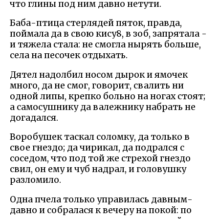
что глины под ним давно нетути.
Баба-птица стерлядей пяток, правда,
поймала да в свою кису8, в зоб, запрятала -
и тяжела стала: не смогла нырять больше,
села на песочек отдыхать.
Дятел надолбил носом дырок и ямочек
много, да не смог, говорит, свалить ни
одной липы, крепко больно на ногах стоят;
а самосушнику да валежнику набрать не
догадался.
Воробушек таскал соломку, да только в
свое гнездо; да чирикал, да подрался с
соседом, что под той же стрехой гнездо
свил, он ему и чуб надрал, и головушку
разломило.
Одна пчела только управилась давным-
давно и собралася к вечеру на покой: по