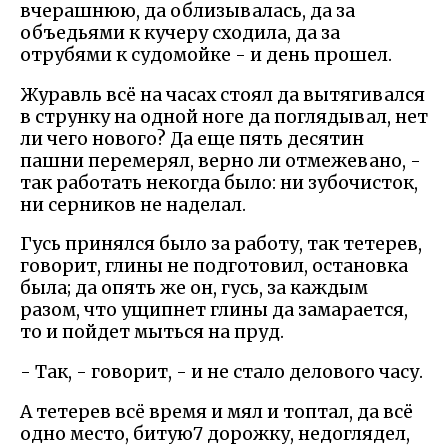
вчерашнюю, да облизывалась, да за
объедьями к кучеру сходила, да за
отрубями к судомойке - и день прошел.
Журавль всё на часах стоял да вытягивался
в струнку на одной ноге да поглядывал, нет
ли чего нового? Да еще пять десятин
пашни перемерял, верно ли отмежевано, -
так работать некогда было: ни зубочисток,
ни серников не наделал.
Гусь принялся было за работу, так тетерев,
говорит, глины не подготовил, остановка
была; да опять же он, гусь, за каждым
разом, что ущипнет глины да замарается,
то и пойдет мыться на пруд.
- Так, - говорит, - и не стало делового часу.
А тетерев всё время и мял и топтал, да всё
одно место, битую7 дорожку, недоглядел,