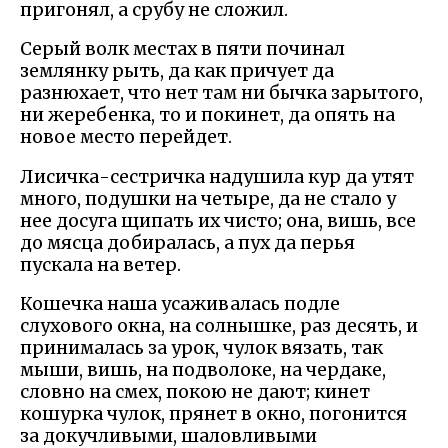
пригонял, а срубу не сложил.
Серый волк местах в пяти починал
землянку рыть, да как причует да
разнюхает, что нет там ни бычка зарытого,
ни жеребенка, то и покинет, да опять на
новое место перейдет.
Лисичка-сестричка надушила кур да утят
много, подушки на четыре, да не стало у
нее досуга щипать их чисто; она, вишь, все
до мясца добиралась, а пух да перья
пускала на ветер.
Кошечка наша усаживалась подле
слухового окна, на солнышке, раз десять, и
принималась за урок, чулок вязать, так
мыши, вишь, на подволоке, на чердаке,
словно на смех, покою не дают; кинет
кошурка чулок, прянет в окно, погонится
за докучливыми, шаловливыми