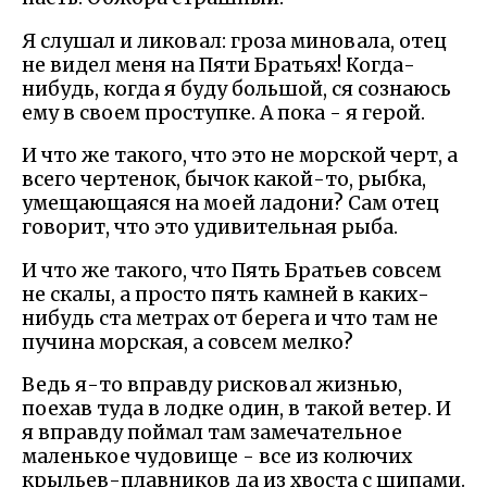
Я слушал и ликовал: гроза миновала, отец
не видел меня на Пяти Братьях! Когда-
нибудь, когда я буду большой, ся сознаюсь
ему в своем проступке. А пока - я герой.
И что же такого, что это не морской черт, а
всего чертенок, бычок какой-то, рыбка,
умещающаяся на моей ладони? Сам отец
говорит, что это удивительная рыба.
И что же такого, что Пять Братьев совсем
не скалы, а просто пять камней в каких-
нибудь ста метрах от берега и что там не
пучина морская, а совсем мелко?
Ведь я-то вправду рисковал жизнью,
поехав туда в лодке один, в такой ветер. И
я вправду поймал там замечательное
маленькое чудовище - все из колючих
крыльев-плавников да из хвоста с шипами.