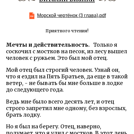
Морской чертёнок (3 глава).pdf
Приятного чтения!
Мечты и действительность.
Только я
соскочил с мостков на песок, из лесу вышел
человек с ружьем. Это был мой отец.
Мой отец был строгий человек. Узнай он,
что я ездил на Пять Братьев, да еще в такой
ветер, - не бывать бы мне больше в лодке
до следующего года.
Ведь мне было всего десять лет, и отец
строго запретил мне одному, без взрослых,
брать лодку.
Но я был на берегу. Отец, наверно,
подумает, что я удил с мостков. В этот день