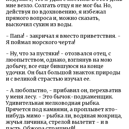
мне везло. Солгать отцу я не мог бы. Но,
действуя по вдохновению, я избежал
прямого вопроса и, можно сказать,
выскочил сухим из воды.
- Папа! - закричал я вместо приветствия. -
Я поймал морского черта!
- Ну, что за пустяки! - отозвался отец, с
люопытством, однако, взглянув на мою
добычу, все еще бившуюся на конце
удочки. Он был большой знакток природы
и с великой страстью изучал ее.
- А любопытно, - прибавил он, перехватив
у меня лесу. - Это бычок-подкаменщик.
Удивительная мелководная рыбка.
Прячется под камнями, а проплывет кто-
нибудь мимо - рыбка ли, водяная мокрица,
жучья личинка, стрелой вылетит - и в
пасть. Обжора страшный!