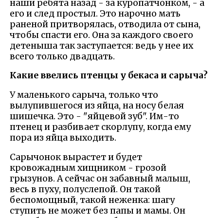
наши ребята назад - за куропатчонком, - а
его и след простыл. Это нарочно мать
раненой притворялась, отводила от сына,
чтобы спасти его. Она за каждого своего
детеныша так заступается: ведь у нее их
всего только двадцать.
Какие ввелись птенцы у бекаса и сарыча?
У маленького сарыча, только что
вылупившегося из яйца, на носу белая
шишечка. Это - "яйцевой зуб". Им-то
птенец и разбивает скорлупу, когда ему
пора из яйца выходить.
Сарычонок вырастет и будет
кровожадным хищником - грозой
грызунов. А сейчас он забавный малыш,
весь в пуху, полуслепой. Он такой
беспомощный, такой неженка: шагу
ступить не может без папы и мамы. Он