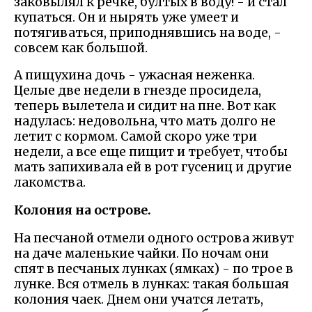
заковылял к речке, бултых в воду! - и стал
купаться. Он и нырять уже умеет и
потягиваться, приподнявшись на воде, -
совсем как большой.
А пищухина дочь - ужасная неженка.
Целые две недели в гнезде просидела,
теперь вылетела и сидит на пне. Вот как
надулась: недовольна, что мать долго не
летит с кормом. Самой скоро уже три
недели, а все еще пищит и требует, чтобы
мать запихивала ей в рот гусениц и другие
лакомства.
Колония на острове.
На песчаной отмели одного острова живут
на даче маленькие чайки. По ночам они
спят в песчаных лунках (ямках) - по трое в
лунке. Вся отмель в лунках: такая большая
колония чаек. Днем они учатся летать,