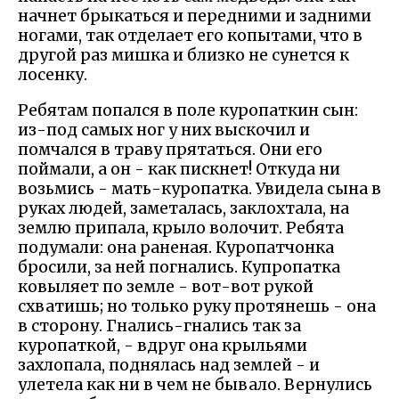
начнет брыкаться и передними и задними
ногами, так отделает его копытами, что в
другой раз мишка и близко не сунется к
лосенку.
Ребятам попался в поле куропаткин сын:
из-под самых ног у них выскочил и
помчался в траву прятаться. Они его
поймали, а он - как пискнет! Откуда ни
возьмись - мать-куропатка. Увидела сына в
руках людей, заметалась, заклохтала, на
землю припала, крыло волочит. Ребята
подумали: она раненая. Куропатчонка
бросили, за ней погнались. Купропатка
ковыляет по земле - вот-вот рукой
схватишь; но только руку протянешь - она
в сторону. Гнались-гнались так за
куропаткой, - вдруг она крыльями
захлопала, поднялась над землей - и
улетела как ни в чем не бывало. Вернулись