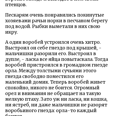
птенцов.
Пескарям очень понравились покинутые
хозяевами рачьи норки в песчаном берегу
под водой. Рыбки выметали в них свою
икру.
А один воробей устроился очень хитро.
Выстроил он себе гнездо под крышей, -
мальчишки разорили его. Выстроил в
дупле, - ласка все яйца повытаскала. Тогда
воробей пристроился в громадном гнезде
орла. Между толстыми сучьями этого
гнезда свободно поместился его
маленький домик. Теперь воробей живет
спокойно, никого не боится. Огромный
орел и внимания не обращает на такую
мелкую птаху. Зато уж ни ласка, ни кошка,
ни ястреб, ни даже мальчишки не разорят
воробьиного гнезда: орла-то каждый