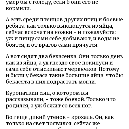
умер бы с голоду, если б они его не
кормили.
А есть среди птенцов других птиц и боевые
ребята: как только выклюнутся из яйца,
сейчас вскочат на ножки - и пожалуйста:
уж и пищу сами себе добывают, и воды не
боятся, и от врагов сами прячутся.
А вот сидят два бекасенка. Они только день
как из яйца, а ух гнездо свое покинули и
сами себе отыскивают червячков. Потому
и были у бекаса такие большие яйца, чтобы
бекасята в них подрастать могли.
Куропаткин сын, о котором вы
рассказывали, - тоже боевой. Только что
родился, а уж бежит со всех ног.
Вот еще дикий утенок - крохаль. Он, как
только на свет появился, сейчас же