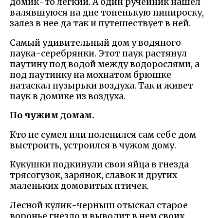
домик-то легкий. А один ручейник нашел
валявшуюся на дне тоненькую пипироску,
залез в нее да так и путешествует в ней.
Самый удивительный дом у водяного
паука-серебрянки. Этот паук растянул
паутину под водой между водорослями, а
под паутинку на мохнатом брюшке
натаскал пузырьки воздуха. Так и живет
паук в домике из воздуха.
По чужим домам.
Кто не сумел или поленился сам себе дом
выстроить, устроился в чужом дому.
Кукушки подкинули свои яйца в гнезда
трясогузок, зарянок, славок и других
маленьких домовитых птичек.
Лесной кулик-черныш отыскал старое
воронье гнездо и выводит в нем своих