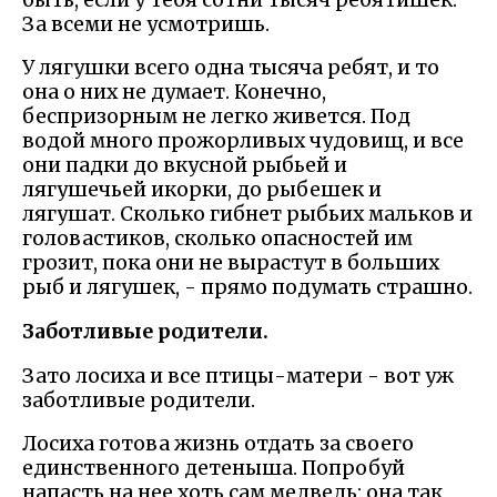
За всеми не усмотришь.
У лягушки всего одна тысяча ребят, и то
она о них не думает. Конечно,
беспризорным не легко живется. Под
водой много прожорливых чудовищ, и все
они падки до вкусной рыбьей и
лягушечьей икорки, до рыбешек и
лягушат. Сколько гибнет рыбьих мальков и
головастиков, сколько опасностей им
грозит, пока они не вырастут в больших
рыб и лягушек, - прямо подумать страшно.
Заботливые родители.
Зато лосиха и все птицы-матери - вот уж
заботливые родители.
Лосиха готова жизнь отдать за своего
единственного детеныша. Попробуй
напасть на нее хоть сам медведь: она так