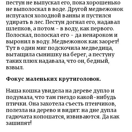
пестун не выпускал его, пока хорошенько
не выполоскал в воде. Другой медвежонок
испугался холодной ванны и пустился
удирать в лес. Пестун догнал его, надавал
шлепков, а потом - в воду, как первого.
Полоскал, полоскал его - да ненароком и
выронил в воду. Медвежонок как заорет!
Тут в один миг подскочила медведица,
вытащила сынишку на берег, а пестуну
таких плюх надавала, что он, бедный,
взвыл.
Фокус маленьких крутиголовок.
Наша кошка увидела на дереве дупло и
подумала, что там гнездо какой-нибудь
птички. Она захотела съесть птенчиков,
полезла на дерево и видит: на дне дупла
гадючата копошатся, извиваются. Да как
зашипят!