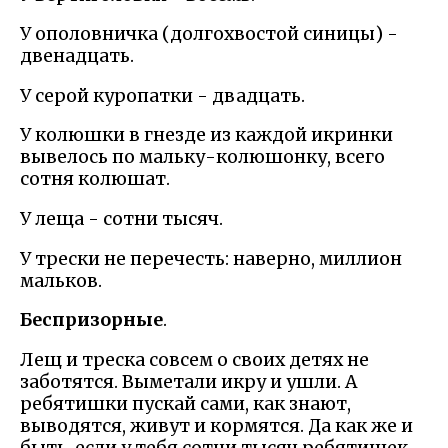
У ополовничка (долгохвостой синицы) -
двенадцать.
У серой куропатки - двадцать.
У колюшки в гнезде из каждой икринки
вывелось по мальку-колюшонку, всего
сотня колюшат.
У леща - сотни тысяч.
У трески не перечесть: наверно, миллион
мальков.
Беспризорные
.
Лещ и треска совсем о своих детях не
заботятся. Выметали икру и ушли. А
ребятишки пускай сами, как знают,
выводятся, живут и кормятся. Да как же и
быть, если у тебя сотни тысяч ребятишек.