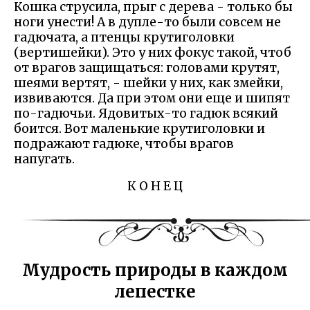
Кошка струсила, прыг с дерева - только бы
ноги унести! А в дупле-то были совсем не
гадючата, а птенцы крутиголовки
(вертишейки). Это у них фокус такой, чтоб
от врагов защищаться: головами крутят,
шеями вертят, - шейки у них, как змейки,
извиваются. Да при этом они еще и шипят
по-гадючьи. Ядовитых-то гадюк всякий
боится. Вот маленькие крутиголовки и
подражают гадюке, чтобы врагов
напугать.
К О Н Е Ц
Мудрость природы в каждом
лепестке