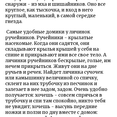
снаружи - из мха и шишайников. Оно все
круглое, как тыскочка, и вход в него
круглый, маленький, в самой середке
гнезда.
Самые удобные домики у личинок
ручейников. Ручейники - крылатые
насекомые. Когда они садятся, они
складывают крылья крышей у себя на
спине и прикрывают ими все свое тело. А
личинки ручейников бескрылые, голые, им
нечем прикрыться. Живут они на дне
ручьев и речек. Найдет личинка сучочек
или камышинку величиной со спичку,
склеит на них трубочку из песчинок и
залезает в нее задом, задом. Очень удобно
получается: хочешь - совсем спрячься в
трубочку и спи там спокойно, никто тебя
не увидит; хочешь - высунь передние
ножки и ползи по дну вместе с домом: