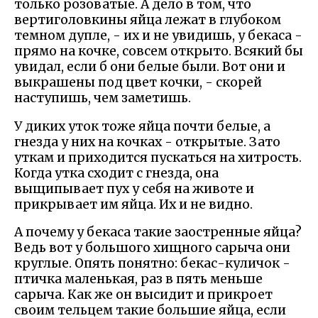
только розоватые. А дело в том, что
вертиголовкины яйца лежат в глубоком
темном дупле, - их и не увидишь, у бекаса -
прямо на кочке, совсем открыто. Всякий бы
увидал, если б они белые были. Вот они и
выкрашены под цвет кочки, - скорей
наступишь, чем заметишь.
У диких уток тоже яйца почти белые, а
гнезда у них на кочках - открытые. Зато
уткам и приходится пускаться на хитрость.
Когда утка сходит с гнезда, она
выщипывает пух у себя на животе и
прикрывает им яйца. Их и не видно.
А почему у бекаса такие заостренные яйца?
Ведь вот у большого хищного сарыча они
круглые. Опять понятно: бекас-куличок -
птичка маленькая, раз в пять меньше
сарыча. Как же он высидит и прикроет
своим тельцем такие большие яйца, если