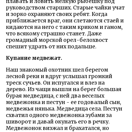
плавать и ловить мелкую рыбешку под
руководством старших. Старые чайки учат
и зорко охраняют своих ребят. Когда
приближается враг, они слетаются стаей и
кидаются на него с таким криком и гамом,
что всякому страшно станет. Даже
громадный морской орел-белохвост
спешит удрать от них подальше.
Купание медвежат.
Наш знакомый охотник шел берегом
лесной реки и вдруг услышал громкий
треск сучьев. Он испугался и влез на
дерево. Из чащи вышли на берег большая
бурая медведица, с ней два веселых
медвежонка и пестун - ее годовалый сын,
медвежья нянька. Медведица села. Пестун
схватил одного медвежонка зубами за
шиворот и давай окунать его в речку.
Медвежонок визжал и брахатался, но