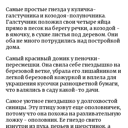
Самые простые гнезда у куличка-
галстучника и козодоя-полуночника.
Галстучник положил свои четыре яйца
прямо в песок на берегу речки, а козодой -
в ямочку, в сухие листья под деревом. Они
оба не много потрудились над постройкой
дома.
Самый красивый домик у пеночки-
пересмешки. Она свила себе гнездышко на
березовой ветке, убрала его лишайником и
легкой березовой кожуркой и вплела для
украшения кусочки разноцветной бумаги,
что валялись в саду какой-то дачи.
Самое уютное гнездышко у долгохвостой
синицы. Эту птицу зовут еще ополовничек,
потому что она похожа на разливательную
ложку - ополовник. Ее гнездо свито
изнутри из пуха, перьев и шерстинок, а