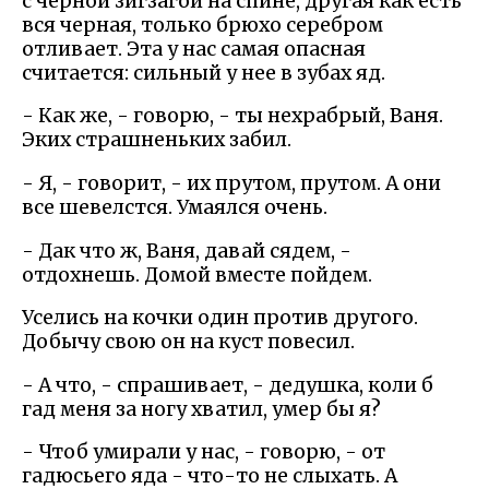
с черной зигзагой на спине, другая как есть
вся черная, только брюхо серебром
отливает. Эта у нас самая опасная
считается: сильный у нее в зубах яд.
- Как же, - говорю, - ты нехрабрый, Ваня.
Эких страшненьких забил.
- Я, - говорит, - их прутом, прутом. А они
все шевелстся. Умаялся очень.
- Дак что ж, Ваня, давай сядем, -
отдохнешь. Домой вместе пойдем.
Уселись на кочки один против другого.
Добычу свою он на куст повесил.
- А что, - спрашивает, - дедушка, коли б
гад меня за ногу хватил, умер бы я?
- Чтоб умирали у нас, - говорю, - от
гадюсьего яда - что-то не слыхать. А