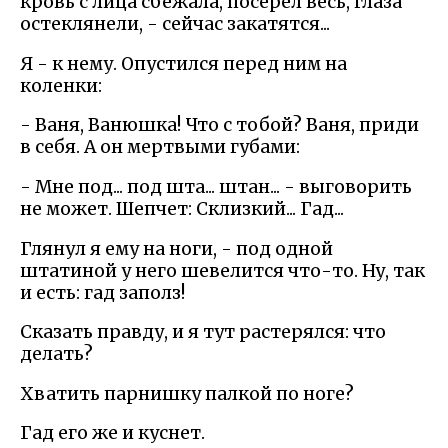
кровь с лица сбежала, посерел весь, глаза
остеклянели, - сейчас закатятся...
Я - к нему. Опустился перед ним на
коленки:
- Ваня, Ванюшка! Что с тобой? Ваня, приди
в себя. А он мертвыми губами:
- Мне под... под шта... штан... - выговорить
не может. Шепчет: Склизкий... Гад...
Глянул я ему на ноги, - под одной
штатиной у него шевелится что-то. Ну, так
и есть: гад заполз!
Сказать правду, и я тут растерялся: что
делать?
Хватить парнишку палкой по ноге?
Гад его же и куснет.