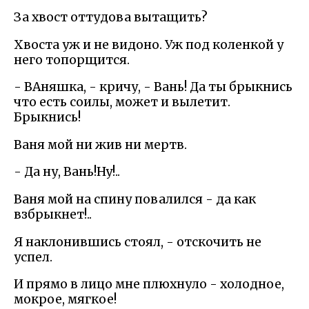
За хвост оттудова вытащить?
Хвоста уж и не видоно. Уж под коленкой у
него топорщится.
- ВАняшка, - кричу, - Вань! Да ты брыкнись
что есть соилы, может и вылетит.
Брыкнись!
Ваня мой ни жив ни мертв.
- Да ну, Вань!Ну!..
Ваня мой на спину повалился - да как
взбрыкнет!..
Я наклонившись стоял, - отскочить не
успел.
И прямо в лицо мне плюхнуло - холодное,
мокрое, мягкое!