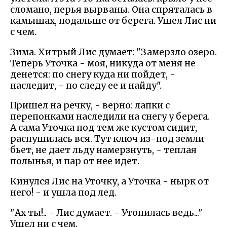
сломано, перья вырваны. Она спряталась в
камышах, подальше от берега. Ушел Лис ни
с чем.
Зима. Хитрый Лис думает: "Замерзло озеро.
Теперь Уточка - моя, никуда от меня не
денется: по снегу куда ни пойдет, -
наследит, - по следу ее и найду".
Пришел на речку, - верно: лапки с
перепонками наследили на снегу у берега.
А сама Уточка под тем же кустом сидит,
распушилась вся. Тут ключ из-под земли
бьет, не дает льду намерзнуть, - теплая
полынья, и пар от нее идет.
Кинулся Лис на Уточку, а Уточка - нырк от
него! - и ушла под лед.
"Ах ты!.. - Лис думает. - Утопилась ведь..."
Ушел ни с чем.