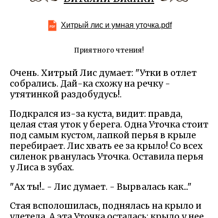
Хитрый лис и умная уточка.pdf
Приятного чтения!
Очень. Хитрый Лис думает: "Утки в отлет
собрались. Дай-ка схожу на речку -
утятинкой раздобудусь!.
Подкрался из-за куста, видит: правда,
целая стая уток у берега. Одна Уточка стоит
под самым кустом, лапкой перья в крыле
перебирает. Лис хвать ее за крыло! Со всех
силенок рванулась Уточка. Оставила перья
у Лиса в зубах.
"Ах ты!.. - Лис думает. - Вырвалась как..."
Стая всполошилась, поднялась на крыло и
улетела. А эта Уточка осталась: крыло у нее