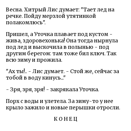
Весна. Хитрый Лис думает: "Тает лед на
речке. Пойду мерзлой утятинкой
полакомлюсь".
Пришел, а Уточка плавает под кустом -
жива, здоровехонька! Она тогда нырнула
под лед и выскочила в полынью - под
другим берегом: там тоже бил ключ. Так
всю зиму и прожила.
"Ах ты!.. - Лис думает. - Стой же, сейчас за
тобой в воду кинусь..."
- Зря, зря, зря! - закрякала Уточка.
Порх с воды и улетела. За зиму-то у нее
крыло зажило и новые перышки отросли.
К О Н Е Ц