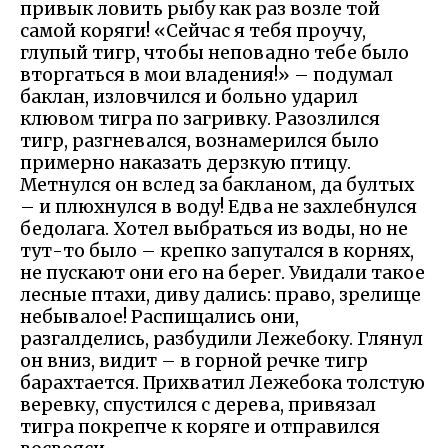
привык ловить рыбу как раз возле той
самой коряги! «Сейчас я тебя проучу,
глупый тигр, чтобы неповадно тебе было
вторгаться в мои владения!» – подумал
баклан, изловчился и больно ударил
клювом тигра по загривку. Разозлился
тигр, разгневался, вознамерился было
примерно наказать дерзкую птицу.
Метнулся он вслед за бакланом, да бултых
– и плюхнулся в воду! Едва не захлебнулся
бедолага. Хотел выбраться из воды, но не
тут-то было – крепко запутался в корнях,
не пускают они его на берег. Увидали такое
лесные птахи, диву дались: право, зрелище
небывалое! Распищались они,
разгалделись, разбудили Лежебоку. Глянул
он вниз, видит – в горной речке тигр
барахтается. Прихватил Лежебока толстую
веревку, спустился с дерева, привязал
тигра покрепче к коряге и отправился