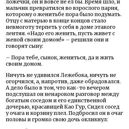
ложечки, он и вовсе не ел бы. Время шло, и
мальчик превратился во взрослого парня,
которому о женитьбе пора было подумать.
Отцу с матерью в конце концов стало
невмоготу терпеть у себя в доме этакого
лентяя. «Надо его женить, пусть живет с
женой своим домом!» – решили они и
говорят сыну:
– Пора тебе, сынок, жениться, да и жить
своим домом.
Ничуть не удивился Лежебока, ничуть не
огорчился, а, напротив, даже обрадовался.
А дело было в том, что как-то вечером
подслушал он ненароком разговор между
богатым соседом и его единственной
дочерью, красавицей Као Гур, Сидел сосед
у очага и корзину плел. Подбросил он в очаг
половы и громко свою дочь окликнул: