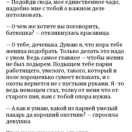
– Подойди сюда, мое единственное чадо,
надобно мне с тобой о важном деле
потолковать.
– О чем же хотите вы поговорить,
батюшка? – откликнулась красавица.
– О тебе, доченька. Думаю я, что пора тебе
жениха подобрать. Только делать это надо
с умом. Ведь самое главное – чтобы жених
не был лодырем. Подыщем тебе парня
работящего, умелого, такого, который и
поле хорошенько сумеет вспахать, и с
охоты вернется не с пустыми руками. Я-то
ведь немощен стал, толку от меня что от
старого пня, нам с тобой опора нужна.
– А как я узнаю, какой из парней умелый
пахарь да хороший охотник? – спросила
девушка.