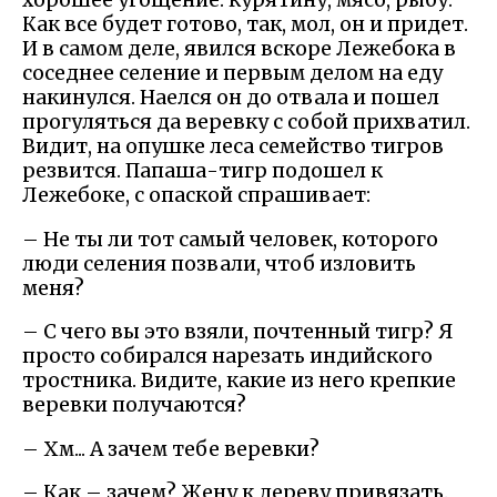
хорошее угощение: курятину, мясо, рыбу.
Как все будет готово, так, мол, он и придет.
И в самом деле, явился вскоре Лежебока в
соседнее селение и первым делом на еду
накинулся. Наелся он до отвала и пошел
прогуляться да веревку с собой прихватил.
Видит, на опушке леса семейство тигров
резвится. Папаша-тигр подошел к
Лежебоке, с опаской спрашивает:
– Не ты ли тот самый человек, которого
люди селения позвали, чтоб изловить
меня?
– С чего вы это взяли, почтенный тигр? Я
просто собирался нарезать индийского
тростника. Видите, какие из него крепкие
веревки получаются?
– Хм... А зачем тебе веревки?
– Как – зачем? Жену к дереву привязать.