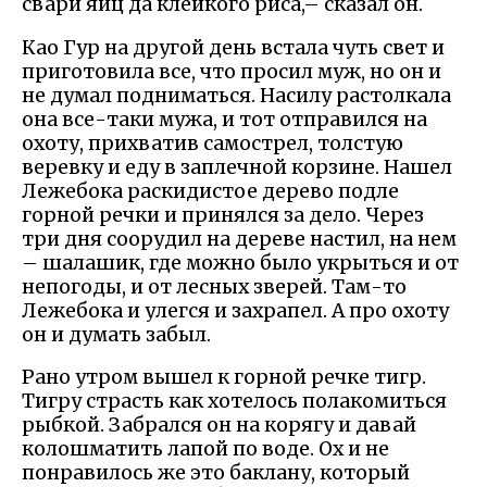
свари яиц да клейкого риса,– сказал он.
Као Гур на другой день встала чуть свет и
приготовила все, что просил муж, но он и
не думал подниматься. Насилу растолкала
она все-таки мужа, и тот отправился на
охоту, прихватив самострел, толстую
веревку и еду в заплечной корзине. Нашел
Лежебока раскидистое дерево подле
горной речки и принялся за дело. Через
три дня соорудил на дереве настил, на нем
– шалашик, где можно было укрыться и от
непогоды, и от лесных зверей. Там-то
Лежебока и улегся и захрапел. А про охоту
он и думать забыл.
Рано утром вышел к горной речке тигр.
Тигру страсть как хотелось полакомиться
рыбкой. Забрался он на корягу и давай
колошматить лапой по воде. Ох и не
понравилось же это баклану, который