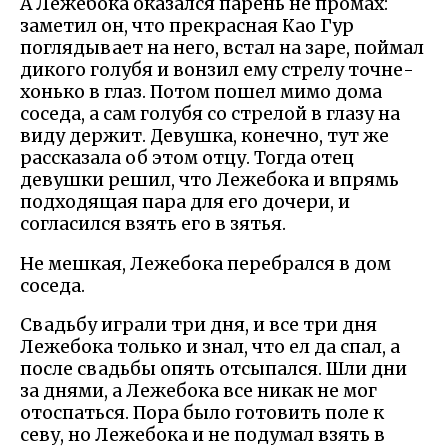
А Лежебока оказался парень не промах:
заметил он, что прекрасная Као Гур
поглядывает на него, встал на заре, поймал
дикого голубя и вонзил ему стрелу точне-
хонько в глаз. Потом пошел мимо дома
соседа, а сам голубя со стрелой в глазу на
виду держит. Девушка, конечно, тут же
рассказала об этом отцу. Тогда отец
девушки решил, что Лежебока и впрямь
подходящая пара для его дочери, и
согласился взять его в зятья.
Не мешкая, Лежебока перебрался в дом
соседа.
Свадьбу играли три дня, и все три дня
Лежебока только и знал, что ел да спал, а
после свадьбы опять отсыпался. Шли дни
за днями, а Лежебока все никак не мог
отоспаться. Пора было готовить поле к
севу, но Лежебока и не подумал взять в