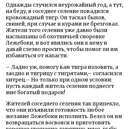
Однажды случился неурожайный год, а тут,
на беду, в соседнее селение повадился
кровожадный тигр. Он таскал быков,
свиней, при случае и курами не брезговал.
Жители того селения уже давно были
наслышаны об охотничьей сноровке
Лежебоки, и вот явились они к нему и
давай слезно просить, чтобы помог он им
избавиться от напасти.
– Ладно уж, помогу вам тигра изловить, а
заодно и тигрицу с тигрятами,– согласился
хитрец.– Но только при одном условии:
пусть каждый житель селения поднесет
мне богатый подарок!
Жителей соседнего селения так припекло,
что они изъявили готовность любое
желание Лежебоки исполнить. Велел он им
возвращаться восвояси и приготовить