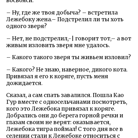
восвояси.
– Ну, где же твоя добыча? – встретила
Лежебоку жена.– Подстрелил ли ты хоть
одного зверя?
– Нет, не подстрелил,-| говорит тот,– а вот
живым изловить зверя мне удалось.
– Какого такого зверя ты живьем изловил?
– Какого? Не знаю, наверное, дикого кота.
Привязал я его к коряге, пусть меня
дожидается.
Сказал, а сам спать завалился. Пошла Као
Гур вместе с односельчанами посмотреть,
кого это Лежебока привязал к коряге.
Добрались они до берега горной речки и
глазам своим не верят: оказывается,
Лежебока тигра поймал! С того дня все в
селении стали к Лежебоке относиться с