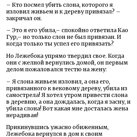
– Кто посмел убить слона, которого я
изловил живьем и к дереву привязал? –
закричал он.
– Это я его убила,– спокойно ответила Као
Гур,– но только слон не был привязан. И
когда только ты успел его привязать?
Но Лежебока упрямо твердил свое. Когда
они с желной вернулись домой, он первым
делом пожаловался тестю на жену:
– Я слона живьем изловил, а она его,
привязанного к вековому дереву, убила из
самострела! Я хотел утром привести слона
в деревню, а она дождалась, когда я засну, и
убила слона! Вот какая мне досталась жена
нерадивая!
Прикинувшись ужасно обиженным,
Лежебока вернулся в дом к своим