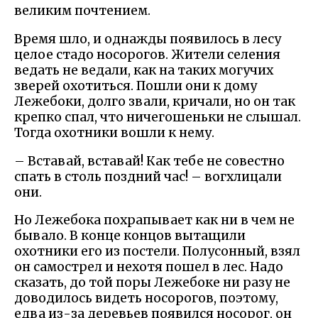
великим почтением.
Время шло, и однажды появилось в лесу
целое стадо носорогов. Жители селения
ведать не ведали, как на таких могучих
зверей охотиться. Пошли они к дому
Лежебоки, долго звали, кричали, но он так
крепко спал, что ничегошеньки не слышал.
Тогда охотники вошли к нему.
– Вставай, вставай! Как тебе не совестно
спать в столь поздний час! – вогхлицали
они.
Но Лежебока похрапывает как ни в чем не
бывало. В конце концов вытащили
охотники его из постели. Полусонный, взял
он самострел и нехотя пошел в лес. Надо
сказать, до той поры Лежебоке ни разу не
доводилось видеть носорогов, поэтому,
едва из-за деревьев появился носорог, он