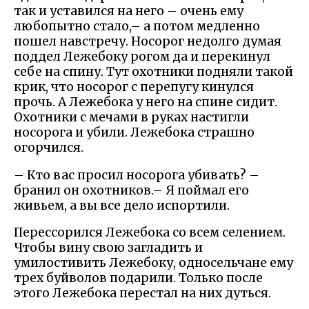
так и уставился на него – очень ему
любопытно стало,– а потом медленно
пошел навстречу. Носорог недолго думая
поддел Лежебоку рогом да и перекинул
себе на спину. Тут охотники подняли такой
крик, что носорог с перепугу кинулся
прочь. А Лежебока у него на спине сидит.
Охотники с мечами в руках настигли
носорога и убили. Лежебока страшно
огорчился.
– Кто вас просил носорога убивать? –
бранил он охотников.– Я поймал его
живьем, а вы все дело испортили.
Перессорился Лежебока со всем селением.
Чтобы вину свою загладить и
умилостивить Лежебоку, односельчане ему
трех буйволов подарили. Только после
этого Лежебока перестал на них дуться.