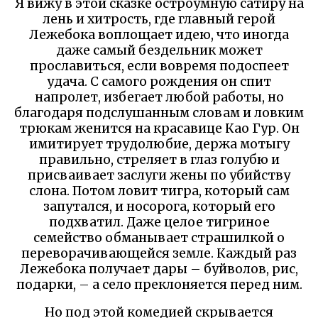
Я вижу в этой сказке остроумную сатиру на
лень и хитрость, где главный герой
Лежебока воплощает идею, что иногда
даже самый бездельник может
прославиться, если вовремя подоспеет
удача. С самого рождения он спит
напролет, избегает любой работы, но
благодаря подслушанным словам и ловким
трюкам женится на красавице Као Гур. Он
имитирует трудолюбие, держа мотыгу
правильно, стреляет в глаз голубю и
присваивает заслуги жены по убийству
слона. Потом ловит тигра, который сам
запутался, и носорога, который его
подхватил. Даже целое тигриное
семейство обманывает страшилкой о
переворачивающейся земле. Каждый раз
Лежебока получает дары – буйволов, рис,
подарки, – а село преклоняется перед ним.
Но под этой комедией скрывается