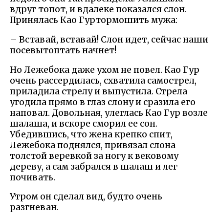
вдруг топот, и вдалеке показался слон.
Принялась Као Гуртормошить мужа:
– Вставай, вставай! Слон идет, сейчас наши
посевытоптать начнет!
Но Лежебока даже ухом не повел. Као Гур
очень рассердилась, схватила самострел,
приладила стрелу и выпустила. Стрела
угодила прямо в глаз слону и сразила его
наповал. Довольная, улеглась Као Гур возле
шалаша, и вскоре сморил ее сон.
Убедившись, что жена крепко спит,
Лежебока поднялся, привязал слона
толстой веревкой за ногу к вековому
дереву, а сам забрался в шалаш и лег
почивать.
Утром он сделал вид, будто очень
разгневан.