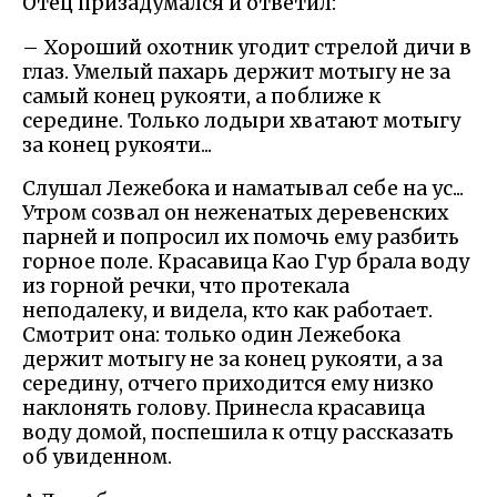
Отец призадумался и ответил:
– Хороший охотник угодит стрелой дичи в
глаз. Умелый пахарь держит мотыгу не за
самый конец рукояти, а поближе к
середине. Только лодыри хватают мотыгу
за конец рукояти...
Слушал Лежебока и наматывал себе на ус...
Утром созвал он неженатых деревенских
парней и попросил их помочь ему разбить
горное поле. Красавица Као Гур брала воду
из горной речки, что протекала
неподалеку, и видела, кто как работает.
Смотрит она: только один Лежебока
держит мотыгу не за конец рукояти, а за
середину, отчего приходится ему низко
наклонять голову. Принесла красавица
воду домой, поспешила к отцу рассказать
об увиденном.