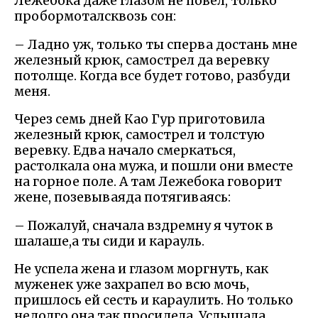
Лежебока даже глазом не повел, только
пробормоталсквозь сон:
– Ладно уж, только ты сперва достань мне
железный крюк, самострел да веревку
потолще. Когда все будет готово, разбуди
меня.
Через семь дней Као Гур приготовила
железный крюк, самострел и толстую
веревку. Едва начало смеркаться,
растолкала она мужа, и пошли они вместе
на горное поле. А там Лежебока говорит
жене, позевываяда потягиваясь:
– Пожалуй, сначала вздремну я чуток в
шалаше,а ты сиди и карауль.
Не успела жена и глазом моргнуть, как
муженек уже захрапел во всю мочь,
пришлось ей сесть и караулить. Но только
недолго она так просидела. Услышала