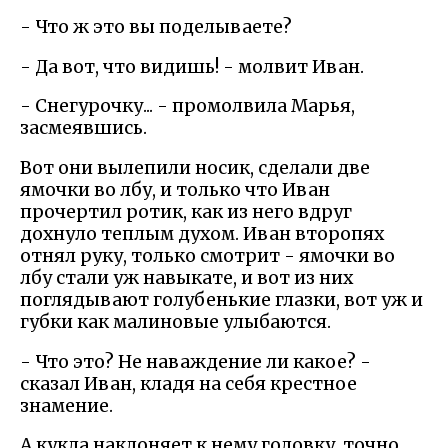
- Что ж это вы поделываете?
- Да вот, что видишь! - молвит Иван.
- Снегурочку... - промолвила Марья,
засмеявшись.
Вот они вылепили носик, сделали две
ямочки во лбу, и только что Иван
прочертил ротик, как из него вдруг
дохнуло теплым духом. Иван второпях
отнял руку, только смотрит - ямочки во
лбу стали уж навыкате, и вот из них
поглядывают голубенькие глазки, вот уж и
губки как малиновые улыбаются.
- Что это? Не наваждение ли какое? -
сказал Иван, кладя на себя крестное
знамение.
А кукла наклоняет к нему головку, точно