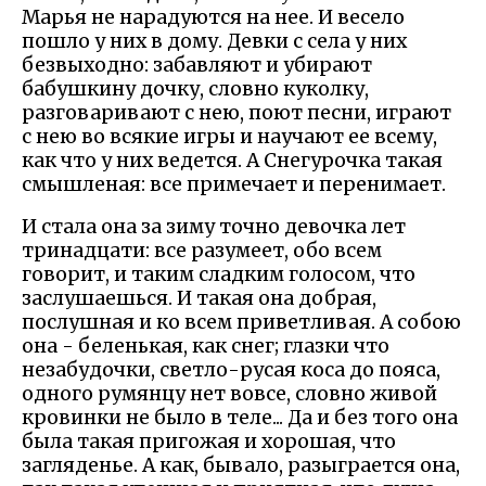
Марья не нарадуются на нее. И весело
пошло у них в дому. Девки с села у них
безвыходно: забавляют и убирают
бабушкину дочку, словно куколку,
разговаривают с нею, поют песни, играют
с нею во всякие игры и научают ее всему,
как что у них ведется. А Снегурочка такая
смышленая: все примечает и перенимает.
И стала она за зиму точно девочка лет
тринадцати: все разумеет, обо всем
говорит, и таким сладким голосом, что
заслушаешься. И такая она добрая,
послушная и ко всем приветливая. А собою
она - беленькая, как снег; глазки что
незабудочки, светло-русая коса до пояса,
одного румянцу нет вовсе, словно живой
кровинки не было в теле... Да и без того она
была такая пригожая и хорошая, что
загляденье. А как, бывало, разыграется она,