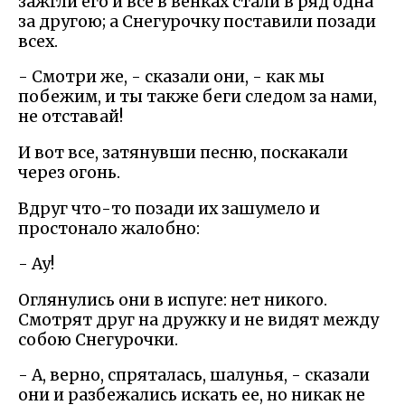
зажгли его и все в венках стали в ряд одна
за другою; а Снегурочку поставили позади
всех.
- Смотри же, - сказали они, - как мы
побежим, и ты также беги следом за нами,
не отставай!
И вот все, затянувши песню, поскакали
через огонь.
Вдруг что-то позади их зашумело и
простонало жалобно:
- Ау!
Оглянулись они в испуге: нет никого.
Смотрят друг на дружку и не видят между
собою Снегурочки.
- А, верно, спряталась, шалунья, - сказали
они и разбежались искать ее, но никак не