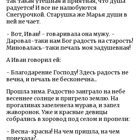
так такая утешная и приятная, что душа
радуется! И все не налюбуются
Снегурочкой. Старушка же Марья души в
ней не чает.
- Вот, Иван! - говаривала она мужу. -
Даровал-таки нам Бог радость на старость!
Миновалась-таки печаль моя задушевная!
А Иван говорил ей:
- Благодарение Господу! Здесь радость не
вечна, и печаль не бесконечна...
Прошла зима. Радостно заиграло на небе
весеннее солнце и пригрело землю. На
прогалинах зазеленела мурава, и запел
жаворонок. Уже и красные девицы
собрались в хоровод под селом и пропели:
- Весна-красна! На чем пришла, на чем
приехала?..