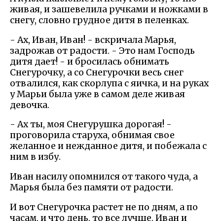
живая, и зашевелила ручками и ножками в
снегу, словно грудное дитя в пеленках.
- Ах, Иван, Иван! - вскричала Марья,
задрожав от радости. - Это нам Господь
дитя дает! - и бросилась обнимать
Снегурочку, а со Снегурочки весь снег
отвалился, как скорлупа с яичка, и на руках
у Марьи была уже в самом деле живая
девочка.
- Ах ты, моя Снегурушка дорогая! -
проговорила старуха, обнимая свое
желанное и нежданное дитя, и побежала с
ним в избу.
Иван насилу опомнился от такого чуда, а
Марья была без памяти от радости.
И вот Снегурочка растет не по дням, а по
часам, и что день, то все лучше. Иван и