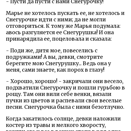
- Пусти да пусти с нами Снегурочку!
Марье не хотелось пускать ее, не хотелось и
Снегурочке идти с ними; да не могли
отговориться. К тому же Марья подумала:
авось разгуляется ее Снегурушка! И она
принарядила ее, поцеловала и сказала:
- Поди же, дитя мое, повеселись с
подружками! А вы, девки, смотрите
берегите мою Снегурушку... Ведь она у
меня, сами знаете, как порох в глазу!
- Хорошо, хорошо! - закричали они весело,
подхватили Снегурочку и пошли гурьбою в
рощу. Там они вили себе венки, вязали
пучки из цветов и распевали свои веселые
песни. Снегурочка была с ними безотлучно.
Когда закатилось солнце, девки наложили
костер из травы и мелкого хворосту,