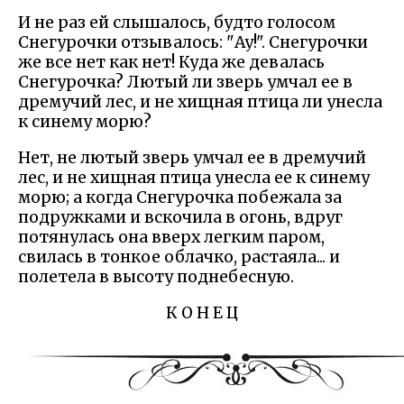
И не раз ей слышалось, будто голосом
Снегурочки отзывалось: "Ау!". Снегурочки
же все нет как нет! Куда же девалась
Снегурочка? Лютый ли зверь умчал ее в
дремучий лес, и не хищная птица ли унесла
к синему морю?
Нет, не лютый зверь умчал ее в дремучий
лес, и не хищная птица унесла ее к синему
морю; а когда Снегурочка побежала за
подружками и вскочила в огонь, вдруг
потянулась она вверх легким паром,
свилась в тонкое облачко, растаяла... и
полетела в высоту поднебесную.
К О Н Е Ц