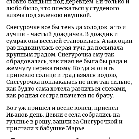
словно ландыш под деревцем. Ей только и
любо было, что плескаться у студеного
ключа под зеленою ивушкой.
Снегурочке все бы тень да холодок, а то и
лучше - частый дождичек. В дождик и
сумрак она веселей становилась. А как один
раз надвинулась серая туча да посыпала
крупным градом. Снегурочка ему так
обрадовалась, как иная не была бы рада и
жемчугу перекатному. Когда ж опять
припекло солнце и град взялся водою,
Снегурочка поплакалась по нем так сильно,
как будто сама хотела разлиться слезами, -
как родная сестра плачется по брату.
Вот уж пришел и весне конец; приспел
Иванов день. Девки с села собрались на
гулянье в рощу, зашли за Снегурочкой и
пристали к бабушке Марье: