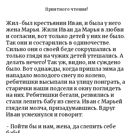
Приятного чтения!
Жил-был крестьянин Иван, и была у него
жена Марья. Жили Иван да Марья в любви
и согласии, вот только детей у них не было.
Так они и состарились в одиночестве.
Сильно они о своей беде сокрушались и
только глядя на чужих детей утешались. А
делать нечего! Так уж, видно, им суждено
было. Вот однажды, когда пришла зима да
нападало молодого снегу по колено,
ребятишки высыпали на улицу поиграть, а
старички наши подсели к окну поглядеть
на них. Ребятишки бегали, резвились и
стали лепить бабу из снега. Иван с Марьей
глядели молча, призадумавшись. Вдруг
Иван усмехнулся и говорит:
- Пойти бы и нам, жена, да слепить себе