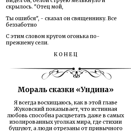
Видел он, белой струею мелькнуло и
скрылось. "Отец мой,
Ты ошибся", - сказал он священнику. Все
беззаботно
С этим словом кругом огонька по-
прежнему сели.
К О Н Е Ц
Мораль сказки «Ундина»
Я всегда восхищаюсь, как в этой главе
Жуковский показывает, что истинная
любовь способна расцветать даже в самых
изолированных уголках мира, где стихии
бушуют, а люди отрезаны от привычного