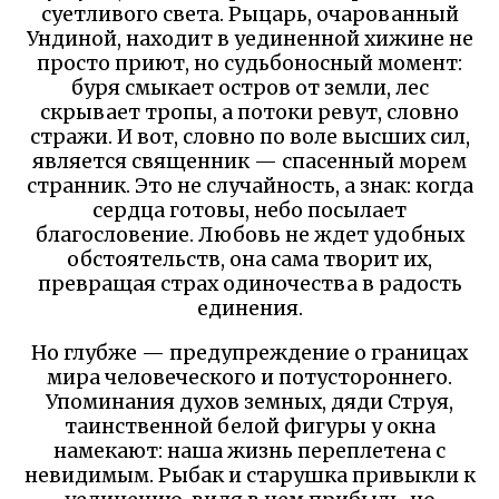
суетливого света. Рыцарь, очарованный
Ундиной, находит в уединенной хижине не
просто приют, но судьбоносный момент:
буря смыкает остров от земли, лес
скрывает тропы, а потоки ревут, словно
стражи. И вот, словно по воле высших сил,
является священник — спасенный морем
странник. Это не случайность, а знак: когда
сердца готовы, небо посылает
благословение. Любовь не ждет удобных
обстоятельств, она сама творит их,
превращая страх одиночества в радость
единения.
Но глубже — предупреждение о границах
мира человеческого и потустороннего.
Упоминания духов земных, дяди Струя,
таинственной белой фигуры у окна
намекают: наша жизнь переплетена с
невидимым. Рыбак и старушка привыкли к