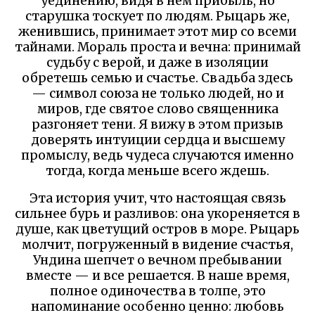
уединению, видя в нем прибыль, но
старушка тоскует по людям. Рыцарь же,
женившись, принимает этот мир со всеми
тайнами. Мораль проста и вечна: принимай
судьбу с верой, и даже в изоляции
обретешь семью и счастье. Свадьба здесь
— символ союза не только людей, но и
миров, где святое слово священника
разгоняет тени. Я вижу в этом призыв
доверять интуиции сердца и высшему
промыслу, ведь чудеса случаются именно
тогда, когда меньше всего ждешь.
Эта история учит, что настоящая связь
сильнее бурь и разливов: она укореняется в
душе, как цветущий остров в море. Рыцарь
молчит, погруженный в видение счастья,
Ундина шепчет о вечном пребывании
вместе — и все решается. В наше время,
полное одиночества в толпе, это
напоминание особенно ценно: любовь