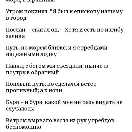
Утром покинул. "Я был к епископу нашему
в город
Послан, - сказал он, - Хотя и есть но изгибу
залива
Путь, но морем ближе; и я с гребцами
надежными лодку
Нанял; с богом мы съездили; нынче ж
поутру в обратный
Поплыли путь; по сделался ветер
противный; а к ночи
Буря - и буря, какой мне ни разу видать не
случалось;
Ветром вырвало весла из рук у гребцов;
беспомощно