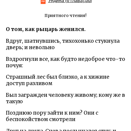
Ундина (6 глава).pdf
Приятного чтения!
О том, как рыцарь женился.
Вдруг, шатнувшись, тихохонько стукнула
дверь; и невольно
Вздрогнули все, как будто недоброе что-то
почуя:
Страшный лес был близко, а к хижине
доступ разливом
Был загражден человеку живому; кому же в
такую
Позднюю пору зайти к ним? Они с
беспокойством смотрели
Друг на друга. Снева послышался стук; и