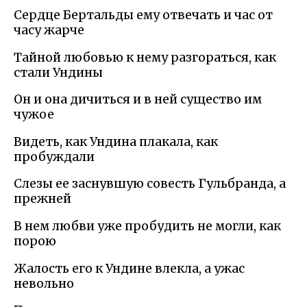
Сердце Бертальды ему отвечать и час от
часу жарче
Тайной любовью к нему разгораться, как
стали Ундины
Он и она дичиться и в ней существо им
чужое
Видеть, как Ундина плакала, как
пробуждали
Слезы ее заснувшую совесть Гульбранда, а
прежней
В нем любви уже пробудить не могли, как
порою
Жалость его к Ундине влекла, а ужас
невольно