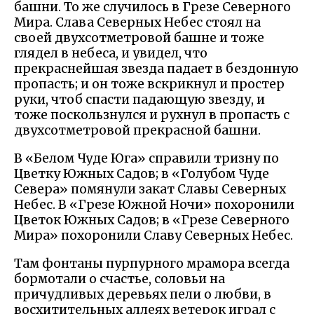
башни. То же случилось в Грезе Северного
Мира. Слава Северных Небес стоял на
своей двухсотметровой башне и тоже
глядел в небеса, и увидел, что
прекраснейшая звезда падает в бездонную
пропасть; и он тоже вскрикнул и простер
руки, чтоб спасти падающую звезду, и
тоже поскользнулся и рухнул в пропасть с
двухсотметровой прекрасной башни.
В «Белом Чуде Юга» справили тризну по
Цветку Южных Садов; в «Голубом Чуде
Севера» помянули закат Славы Северных
Небес. В «Грезе Южной Ночи» похоронили
Цветок Южных Садов; в «Грезе Северного
Мира» похоронили Славу Северных Небес.
Там фонтаны пурпурного мрамора всегда
бормотали о счастье, соловьи на
причудливых деревьях пели о любви, в
восхитительных аллеях ветерок играл с