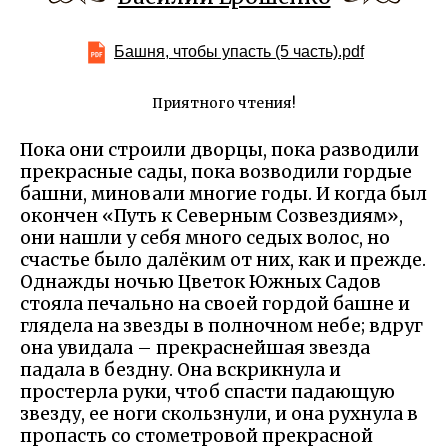
Башня, чтобы упасть (5 часть).pdf
Приятного чтения!
Пока они строили дворцы, пока разводили
прекрасные сады, пока возводили гордые
башни, миновали многие годы. И когда был
окончен «Путь к Северным Созвездиям»,
они нашли у себя много седых волос, но
счастье было далёким от них, как и прежде.
Однажды ночью Цветок Южных Садов
стояла печально на своей гордой башне и
глядела на звезды в полночном небе; вдруг
она увидала – прекраснейшая звезда
падала в бездну. Она вскрикнула и
простерла руки, чтоб спасти падающую
звезду, ее ноги скользнули, и она рухнула в
пропасть со стометровой прекрасной