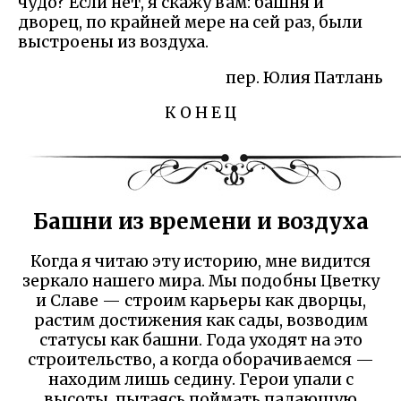
чудо? Если нет, я скажу вам: башня и
дворец, по крайней мере на сей раз, были
выстроены из воздуха.
пер. Юлия Патлань
К О Н Е Ц
Башни из времени и воздуха
Когда я читаю эту историю, мне видится
зеркало нашего мира. Мы подобны Цветку
и Славе — строим карьеры как дворцы,
растим достижения как сады, возводим
статусы как башни. Года уходят на это
строительство, а когда оборачиваемся —
находим лишь седину. Герои упали с
высоты, пытаясь поймать падающую