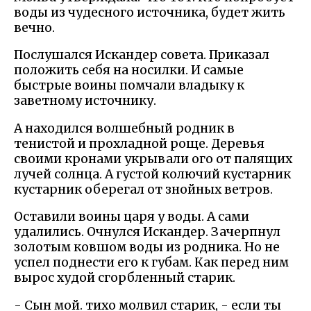
воды из чудесного источника, будет жить
вечно.
Послушался Искандер совета. Приказал
положить себя на носилки. И самые
быстрые воины помчали владыку к
заветному источнику.
А находился волшебный родник в
тенистой и прохладной роще. Деревья
своими кронами укрывали ого от палящих
лучей солнца. А густой колючий кустарник
кустарник оберегал от знойных ветров.
Оставили воины царя у воды. А сами
удалились. Очнулся Искандер. Зачерпнул
золотым ковшом воды из родника. Но не
успел поднести его к губам. Как перед ним
вырос худой сгорбленный старик.
- Сын мой. тихо молвил старик, - если ты