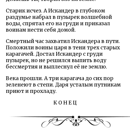
Старик исчез. А Искандер в глубоком
раздумье набрал в пузырек волшебной
воды, спрятал его на груди и приказал
воинам нести себя домой.
Смертный час захватил Искандера в пути.
Положили воины царя в тени трех старых
карагачей. Достал Искандер с груди
пузырек, но не решился выпить воду
бессмертия и выплеснул её не землю.
Века прошли. А три карагача до сих пор
зеленеют в степи. Даря усталым путникам
приют и прохладу.
К О Н Е Ц