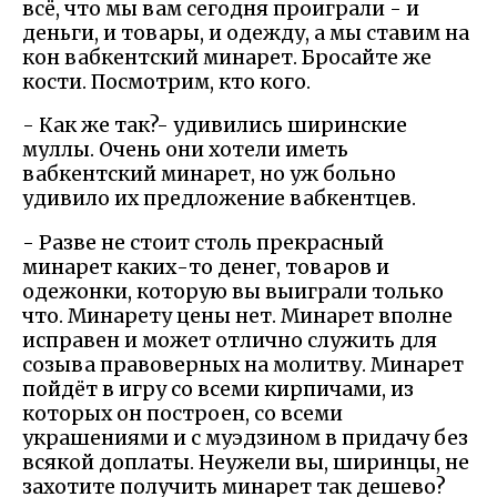
всё, что мы вам сегодня проиграли - и
деньги, и товары, и одежду, а мы ставим на
кон вабкентский минарет. Бросайте же
кости. Посмотрим, кто кого.
- Как же так?- удивились ширинские
муллы. Очень они хотели иметь
вабкентский минарет, но уж больно
удивило их предложение вабкентцев.
- Разве не стоит столь прекрасный
минарет каких-то денег, товаров и
одежонки, которую вы выиграли только
что. Минарету цены нет. Минарет вполне
исправен и может отлично служить для
созыва правоверных на молитву. Минарет
пойдёт в игру со всеми кирпичами, из
которых он построен, со всеми
украшениями и с муэдзином в придачу без
всякой доплаты. Неужели вы, ширинцы, не
захотите получить минарет так дешево?