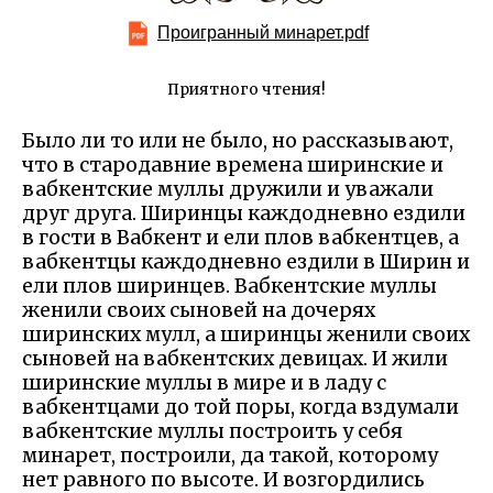
Проигранный минарет.pdf
Приятного чтения!
Было ли то или не было, но рассказывают,
что в стародавние времена ширинские и
вабкентские муллы дружили и уважали
друг друга. Ширинцы каждодневно ездили
в гости в Вабкент и ели плов вабкентцев, а
вабкентцы каждодневно ездили в Ширин и
ели плов ширинцев. Вабкентские муллы
женили своих сыновей на дочерях
ширинских мулл, а ширинцы женили своих
сыновей на вабкентских девицах. И жили
ширинские муллы в мире и в ладу с
вабкентцами до той поры, когда вздумали
вабкентские муллы построить у себя
минарет, построили, да такой, которому
нет равного по высоте. И возгордились