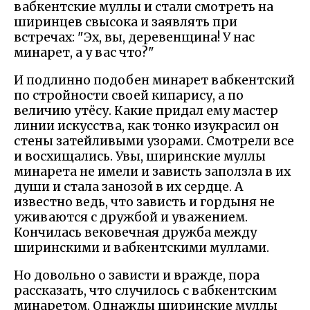
вабкентские муллы и стали смотреть на
ширинцев свысока и заявлять при
встречах: "Эх, вы, деревенщина! У нас
минарет, а у вас что?"
И подлинно подобен минарет вабкентский
по стройности своей кипарису, а по
величию утёсу. Какие придал ему мастер
линии искусства, как тонко изукрасил он
стены затейливыми узорами. Смотрели все
и восхищались. Увы, ширинские муллы
минарета не имели и зависть заползла в их
души и стала занозой в их сердце. А
известно ведь, что зависть и гордыня не
уживаются с дружбой и уважением.
Кончилась вековечная дружба между
ширинскими и вабкентскими муллами.
Но довольно о зависти и вражде, пора
рассказать, что случилось с вабкентским
минаретом. Однажды ширинские муллы