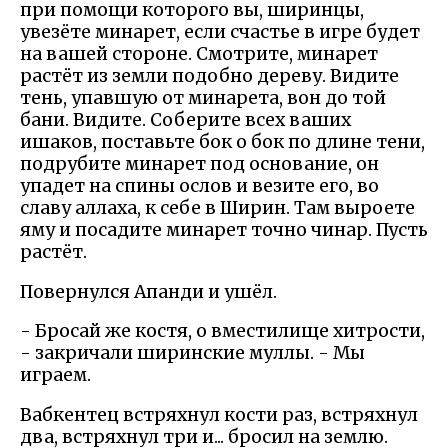
при помощи которого вы, ширинцы,
увезёте минарет, если счастье в игре будет
на вашей стороне. Смотрите, минарет
растёт из земли подобно дереву. Видите
тень, упавшую от минарета, вон до той
бани. Видите. Соберите всех ваших
ишаков, поставьте бок о бок по длине тени,
подрубите минарет под основание, он
упадет на спины ослов и везите его, во
славу аллаха, к себе в Ширин. Там выроете
яму и посадите минарет точно чинар. Пусть
растёт.
Повернулся Апанди и ушёл.
- Бросай же костя, о вместилище хитрости,
- закричали ширинские муллы. - Мы
играем.
Вабкентец встряхнул кости раз, встряхнул
два, встряхнул три и... бросил на землю.