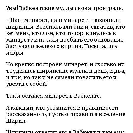
Увы! Вабкентские муллы снова проиграли.
- Наш минарет, наш минарет, - возопили
ширинцы. Возликовали они и, схватив, кто
кетмень, кто лом, кто топор, кинулись к
минарету и начали долбить его основание.
Застучало железо о кирпич. Посыпались
искры.
Но крепко построен минарет, и сколько ни
трудились ширинские муллы и день, и два,
и три, но так и не сумели повалить его и
увезти с собой.
Так и остался минарет в Вабкенте.
А каждый, кто усомнится в правдивости
рассказанного, пусть отправится в селение
Ширин.
Ширинцы отведут его в Вабкент и там ему