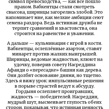
символ превосходства, — как всё пошло
прахом. Вабкентцы стали смотреть
свысока, ширинцы загорелись злобой. Это
напоминает мне, как мелкие амбиции сеют
семена раздора. Ведь истинная дружба не
терпит сравнений и хвастовства, она
строится на равенстве и уважении.
А дальше — кульминация с игрой в кости.
Вабкентцы, ослеплённые азартом, ставят
минарет против жалких выигрышей.
Ширинцы, ведомые жадностью, клюют на
удочку, поверив совету Насреддина
Афанди о «пересадке» башни как дерева.
Они долбят основание днями, но тщетно.
Здесь я вижу урок: импульсивные решения
в порыве страстей ведут к абсурду.
Гордыня ослепляет проигравших,
жадность — победителей. Насреддин,
мудрый шут, высмеивает глупость обеих
сторон, показывая, что истинная ценность