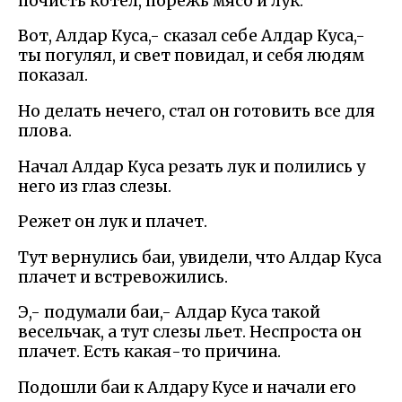
почисть котел, порежь мясо и лук.
Вот, Алдар Куса,- сказал себе Алдар Куса,-
ты погулял, и свет повидал, и себя людям
показал.
Но делать нечего, стал он готовить все для
плова.
Начал Алдар Куса резать лук и полились у
него из глаз слезы.
Режет он лук и плачет.
Тут вернулись баи, увидели, что Алдар Куса
плачет и встревожились.
Э,- подумали баи,- Алдар Куса такой
весельчак, а тут слезы льет. Неспроста он
плачет. Есть какая-то причина.
Подошли баи к Алдару Кусе и начали его