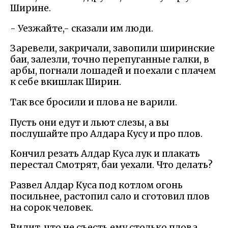
Ширине.
- Уезжайте,- сказали им люди.
Заревели, закричали, завопили ширинские
баи, залезли, точно перепуганные галки, в
арбы, погнали лошадей и поехали с плачем
к себе вкишлак Ширин.
Так все бросили и плова не варили.
Пусть они едут и льют слезы, а вы
послушайте про Алдара Кусу и про плов.
Кончил резать Алдар Куса лук и плакать
перестал Смотрят, баи уехали. Что делать?
Развел Алдар Куса под котлом огонь
посильнее, растопил сало и сготовил плов
на сорок человек.
Видит, что не съесть ему столько плова.