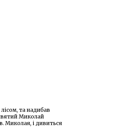
м лісом, та надибав
е святий Миколай
в. Миколая, і дивиться