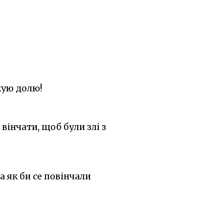
ькую долю!
к вінчати, щоб були злі з
 а як би се повінчали