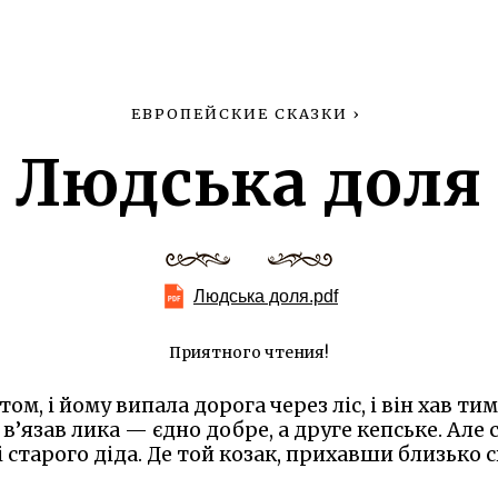
ЕВРОПЕЙСКИЕ СКАЗКИ
›
Людська доля
Людська доля.pdf
Приятного чтения!
ом, і йому випала дорога через ліс, і він хав ти
 в’язав лика — єдно добре, а друге кепське. Ал
 старого діда. Де той козак, прихавши близько с