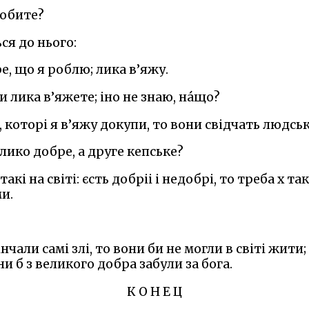
робите?
ся до нього:
е, що я роблю; лика в’яжу.
ви лика в’яжете; іно не знаю, на́що?
ка, которі я в’яжу докупи, то вони свідчать людс
 лико добре, а друге кепське?
такі на світі: єсть добріі і недобрі, то треба х та
и.
вінчали самі злі, то вони би не могли в світі жити;
ни б з великого добра забули за бога.
К О Н Е Ц