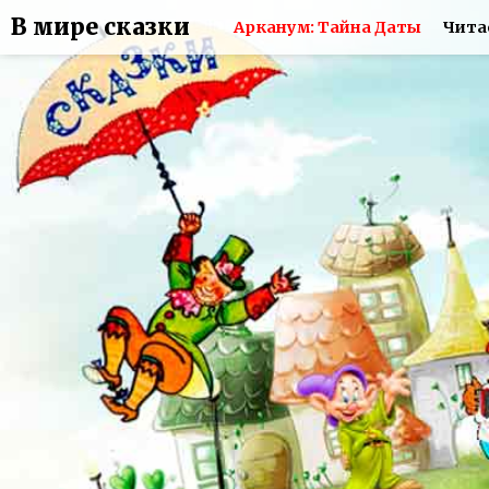
В мире сказки
Арканум: Тайна Даты
Чита