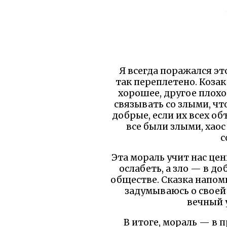
Я всегда поражался эт
так переплетено. Козак
хорошее, другое плохо
связывать со злыми, чт
добрые, если их всех об
все были злыми, хаос
с
Эта мораль учит нас це
ослабеть, а зло — в до
обществе. Сказка напоми
задумываюсь о своей 
вечный 
В итоге, мораль — в п