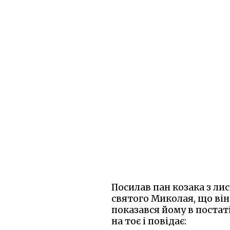
Посилав пан козака з лист
святого Миколая, що він
показався йому в постаті
на тоє і повідає: