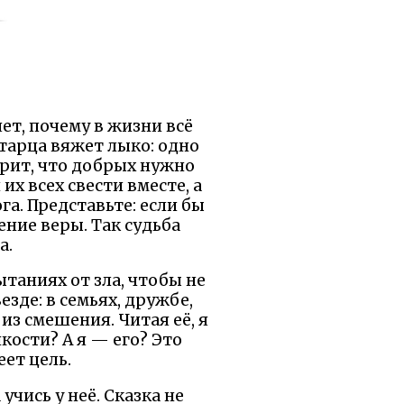
ет, почему в жизни всё
старца вяжет лыко: одно
орит, что добрых нужно
х всех свести вместе, а
га. Представьте: если бы
ение веры. Так судьба
а.
таниях от зла, чтобы не
езде: в семьях, дружбе,
из смешения. Читая её, я
кости? А я — его? Это
ет цель.
учись у неё. Сказка не