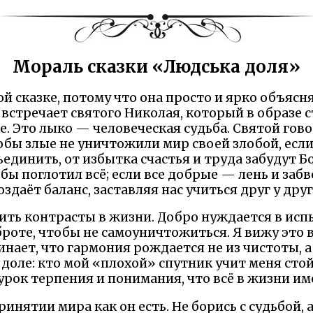
Мораль сказки «Людська доля»
ой сказке, потому что она просто и ярко объясня
 встречает святого Николая, который в образе 
е. Это лыко — человеческая судьба. Святой гов
обы злые не уничтожили мир своей злобой, если и
ъединить, от избытка счастья и труда забудут Бо
 бы поглотил всё; если все добрые — лень и забв
оздаёт баланс, заставляя нас учиться друг у друг
нить контрасты в жизни. Добро нуждается в испы
броте, чтобы не самоуничтожиться. Я вижу это в
нает, что гармония рождается не из чистоты, а 
доле: кто мой «плохой» спутник учит меня стой
урок терпения и понимания, что всё в жизни име
ринятии мира как он есть. Не борись с судьбой, а 