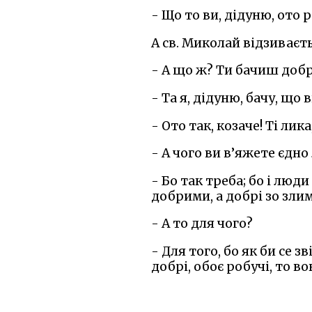
- Що то ви, дідуню, ото 
А св. Миколай відзиваєть
- А що ж? Ти бачиш добр
- Та я, дідуню, бачу, що 
- Ото так, козаче! Ті ли
- А чого ви в’яжете єдно
- Бо так треба; бо і люди 
добрими, а добрі зо злим
- А то для чого?
- Для того, бо як би се з
добрі, обоє робучі, то во