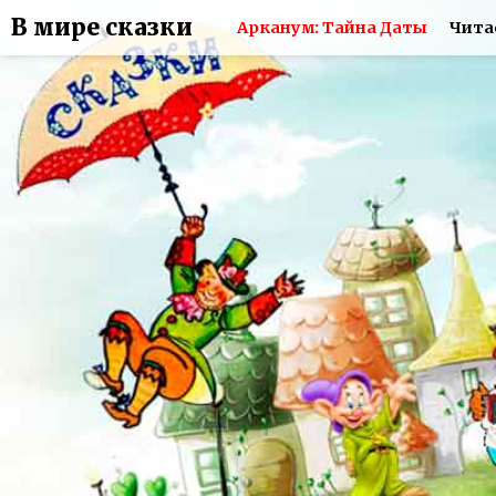
В мире сказки
Арканум: Тайна Даты
Чита