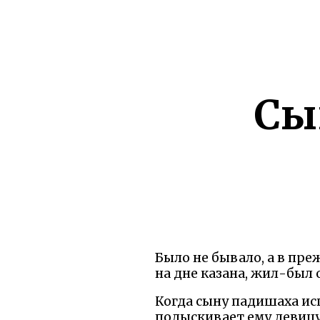
Сы
Было не бывало, а в пре
на дне казана, жил-был 
Когда сыну падишаха ис
подыскивает ему девицу