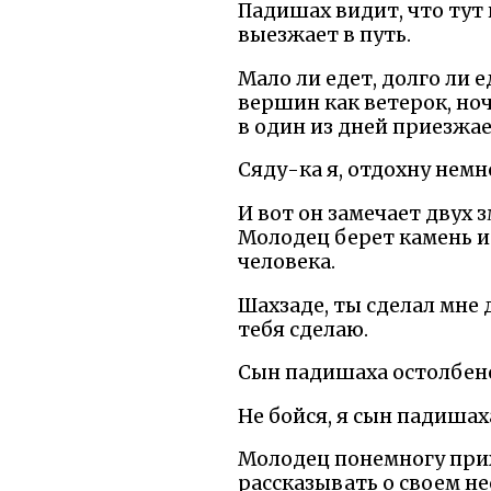
Падишах видит, что тут 
выезжает в путь.
Мало ли едет, долго ли е
вершин как ветерок, но
в один из дней приезжа
Сяду-ка я, отдохну немно
И вот он замечает двух 
Молодец берет камень и
человека.
Шахзаде, ты сделал мне д
тебя сделаю.
Сын падишаха остолбене
Не бойся, я сын падишах
Молодец понемногу прихо
рассказывать о своем не