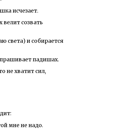
шка исчезает.
ах велит созвать
аю света) и собирается
 спрашивает падишах.
то не хватит сил,
дит:
ой мне не надо.