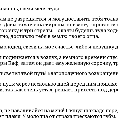
можешь, свези меня туда.
нам не разрешается; я могу доставить тебя тол
м. Дэвы там очень свирепы: они могут проглотить
сорочку и три стрелы. Пока ты будешь туда ходит
но, доставлю тебя в землю твоего отца.
молодец, свези на моё счастье; либо я девушку д
 поднимается в воздух, а немного времени спус
ы Каф; затем он дает ему железную сорочку, тр
ет светел твой путь! Благополучного возвращени
 путь; через несколько дней перед ним появля
и, так как очень устал, решает присесть под де
а, не наваливайся на меня! Глянул шахзаде пе
ет пламя. У молодца от страха трескаются губы.