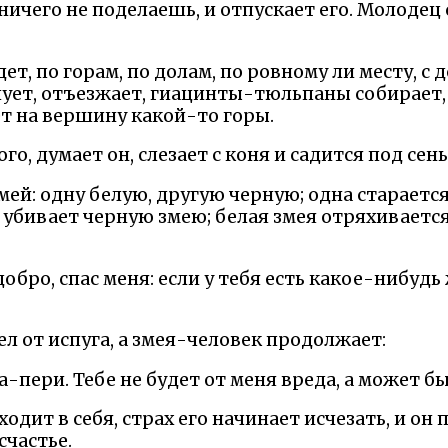
ничего не поделаешь, и отпускает его. Молодец 
дет, по горам, по долам, по ровному ли месту, с д
чует, отъезжает, гиацинты-тюльпаны собирает,
ет на вершину какой-то горы.
го, думает он, слезает с коня и садится под сен
змей: одну белую, другую черную; одна стараетс
 убивает черную змею; белая змея отряхиваетс
обро, спас меня: если у тебя есть какое-нибудь
л от испуга, а змея-человек продолжает:
а-пери. Тебе не будет от меня вреда, а может бы
дит в себя, страх его начинает исчезать, и он
счастье.