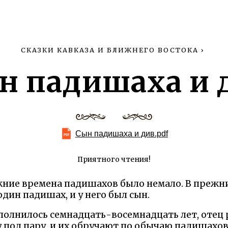
СКАЗКИ КАВКАЗА И БЛИЖНЕГО ВОСТОКА
›
н падишаха и 
Сын падишаха и див.pdf
Приятного чтения!
жние времена падишахов было немало. В прежни
один падишах, и у него был сын.
полнилось семнадцать-восемнадцать лет, отец 
 под пару, и их обручают по обычаю падишахов