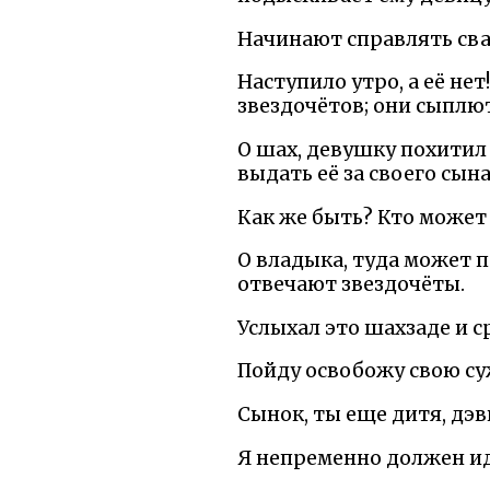
Начинают справлять сва
Наступило утро, а её нет
звездочётов; они сыплю
О шах, девушку похитил 
выдать её за своего сына
Как же быть? Кто может
О владыка, туда может по
отвечают звездочёты.
Услыхал это шахзаде и с
Пойду освобожу свою су
Сынок, ты еще дитя, дэвы
Я непременно должен идт