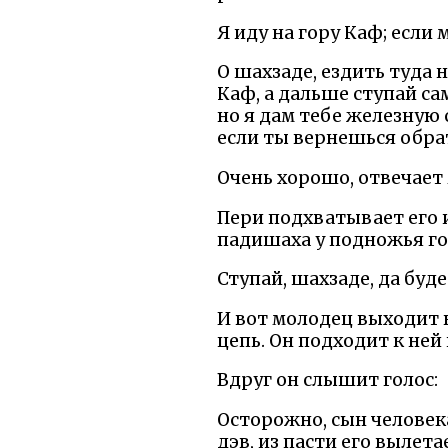
Я иду на гору Каф; если 
О шахзаде, ездить туда 
Каф, а дальше ступай са
но я дам тебе железную 
если ты вернешься обрат
Очень хорошо, отвечает 
Пери подхватывает его и
падишаха у подножья гор
Ступай, шахзаде, да буд
И вот молодец выходит в
цепь. Он подходит к ней 
Вдруг он слышит голос:
Осторожно, сын человек
дэв, из пасти его вылета