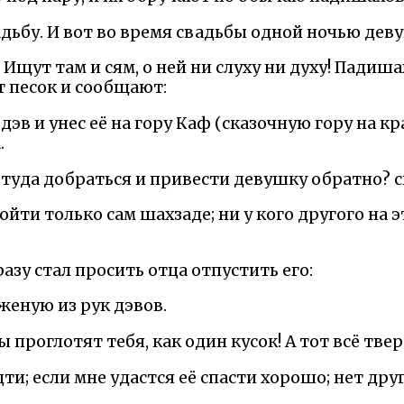
дьбу. И вот во время свадьбы одной ночью деву
! Ищут там и сям, о ней ни слуху ни духу! Падиш
т песок и сообщают:
дэв и унес её на гору Каф (сказочную гору на кр
.
 туда добраться и привести девушку обратно?
йти только сам шахзаде; ни у кого другого на э
разу стал просить отца отпустить его:
женую из рук дэвов.
 проглотят тебя, как один кусок! А тот всё твер
и; если мне удастся её спасти хорошо; нет друг