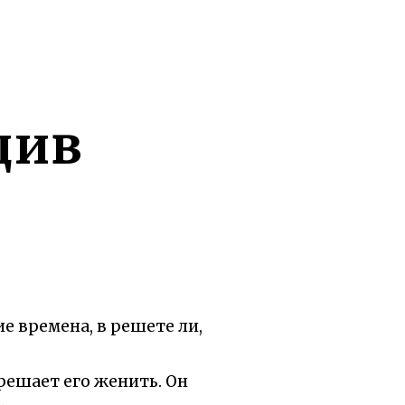
див
е времена, в решете ли,
решает его женить. Он
.