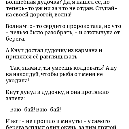
волшебная дудочка? Да, я нашёл её, но
теперь-то уж ни за что не отдам. Ступай-
ка своей дорогой, волна!
Волна что-то сердито пророкотала, но что
- нельзя было разобрать, - и отхлынула от
берега.
А Кнут достал дудочку из кармана и
принялся её разглядывать.
- Так, значит, ты умеешь колдовать? А ну-
ка наколдуй, чтобы рыба от меня не
уходила!
Кнут дунул в дудочку, и она протяжно
запела:
- Баю-бай! Баю-бай!
И вот - не прошло и минуты - у самого
берега всплыл один окунь, за ним другой,