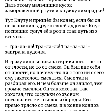
Дать этому мальчишке кусок
замороженной ртути и кружку лихорадки!
Тут Кнуту и пришёл бы конец, если бы он
не вспомнил вдруг о своей дудочке. Кнут
поспешно сунул её в рот и стал дуть изо
всех сил.
- Тра-ла-ла! Тра-ла-ла! Тра-ла-ла! -
заиграла дудочка.
И сразу лицо великана скривилось - не то
от злости, не то от смеха. Он был вне себя
от ярости, но почему-то ни с того ни с сего
ему захотелось смеяться. Смех так и
разбирал его. И чем больше он злился, тем
громче смеялся. Он так хохотал, так
хохотал, что сосульки со звоном
посыпались с его волос и бороды. Его
прямо трясло от смеха, и в конце концов
колени у него подогнулись, а голова