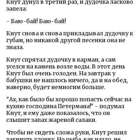
Кнут дунул в третий раз, и дудочка ласково
запела:
- Баю-бай! Баю-бай!
Кнут снова и снова прикладывал дудочку к
губам, но никакой другой песенки она не
знала.
Кнут спрятал дудочку в карман, а сам
уселся на камень возле воды. В этот день
Кнут был очень голоден. На завтрак у
бабушки не нашлось ничего, да и на обед,
наверно, будет немногим больше.
"Ах, как было бы хорошо попасть сейчас на
кухню господина Петермана!" - подумал
Кнут, и ему даже показалось, что он
слышит запах жареной салаки.
Чтобы не сидеть сложа руки, Кнут решил
закинуть удочку. Но рыба, как назло, не