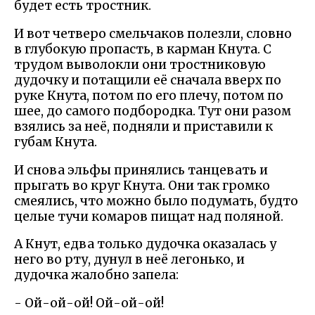
будет есть тростник.
И вот четверо смельчаков полезли, словно
в глубокую пропасть, в карман Кнута. С
трудом выволокли они тростниковую
дудочку и потащили её сначала вверх по
руке Кнута, потом по его плечу, потом по
шее, до самого подбородка. Тут они разом
взялись за неё, подняли и приставили к
губам Кнута.
И снова эльфы принялись танцевать и
прыгать во круг Кнута. Они так громко
смеялись, что можно было подумать, будто
целые тучи комаров пищат над поляной.
А Кнут, едва только дудочка оказалась у
него во рту, дунул в неё легонько, и
дудочка жалобно запела:
- Ой-ой-ой! Ой-ой-ой!