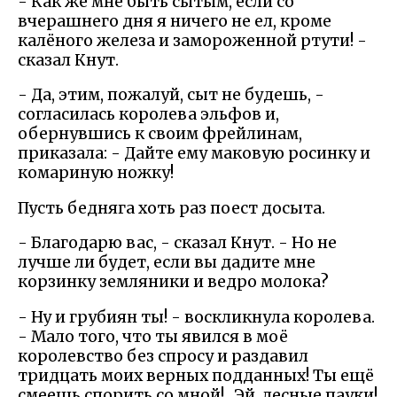
- Как же мне быть сытым, если со
вчерашнего дня я ничего не ел, кроме
калёного железа и замороженной ртути! -
сказал Кнут.
- Да, этим, пожалуй, сыт не будешь, -
согласилась королева эльфов и,
обернувшись к своим фрейлинам,
приказала: - Дайте ему маковую росинку и
комариную ножку!
Пусть бедняга хоть раз поест досыта.
- Благодарю вас, - сказал Кнут. - Но не
лучше ли будет, если вы дадите мне
корзинку земляники и ведро молока?
- Ну и грубиян ты! - воскликнула королева.
- Мало того, что ты явился в моё
королевство без спросу и раздавил
тридцать моих верных подданных! Ты ещё
смеешь спорить со мной!.. Эй, лесные пауки!