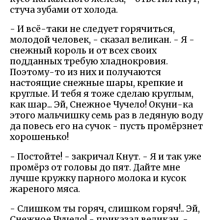
стуча зубами от холода.
- И всё-таки не следует горячиться,
молодой человек, - сказал великан. - Я -
снежный король и от всех своих
подданных требую хладнокровия.
Поэтому-то из них и получаются
настоящие снежные шары, крепкие и
круглые. И тебя я тоже сделаю круглым,
как шар... Эй, Снежное Чучело! Окуни-ка
этого мальчишку семь раз в ледяную воду
да повесь его на сучок - пусть промёрзнет
хорошенько!
- Постойте! - закричал Кнут. - Я и так уже
промёрз от головы до пят. Дайте мне
лучше кружку парного молока и кусок
жареного мяса.
- Слишком ты горяч, слишком горяч!.. Эй,
Снежное Чучело! - приказал великан. -