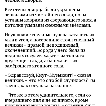
ледяном дворце.
Все стены дворца были украшены
зеркалами из чистейшего льда, полы
устланы коврами из сверкающего инея, а
потолки усыпаны снежными звёздами.
Неуклюжие снежные чучела катались из
угла в угол, а посередине стоял снежный
великан - прямой, неподвижный,
окоченевший. Борода у него была из
ледяных сосулек, халат - из тонкого
хрустящего льда, а башмаки - из
замёрзшего ягодного сока.
- Здравствуй, Кнут-Музыкант! - сказал
великан. - Что это с тобой случилось? Ты
таешь, как сосулька на солнце.
- Что же в этом удивительного, если со
вчерашнего дня я не ел ничего, кроме
кусочка калёного железа, - ответил Кнут,