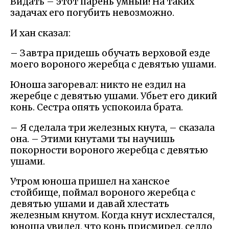
Видать – этот парень умный! На таких
задачах его погубить невозможно.
И хан сказал:
– Завтра придешь обучать верховой езде
моего вороного жеребца с девятью ушами.
Юноша загоревал: никто не ездил на
жеребце с девятью ушами. Убьет его дикий
конь. Сестра опять успокоила брата.
– Я сделала три железных кнута, – сказала
она. – Этими кнутами ты научишь
покорности вороного жеребца с девятью
ушами.
Утром юноша пришел на ханское
стойбище, поймал вороного жеребца с
девятью ушами и давай хлестать
железным кнутом. Когда кнут исхлестался,
юноша увидел, что конь присмирел, седло