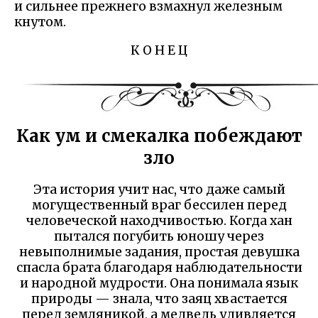
и сильнее прежнего взмахнул железным
кнутом.
К О Н Е Ц
Как ум и смекалка побеждают
зло
Эта история учит нас, что даже самый
могущественный враг бессилен перед
человеческой находчивостью. Когда хан
пытался погубить юношу через
невыполнимые задания, простая девушка
спасла брата благодаря наблюдательности
и народной мудрости. Она понимала язык
природы — знала, что заяц хвастается
перед земляникой, а медведь удивляется