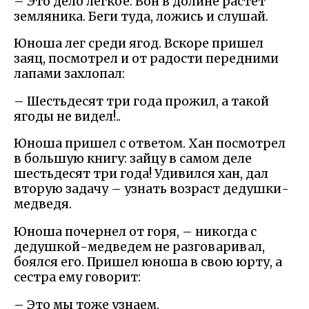
– Это дело легкое. Вон в долине растет
земляника. Беги туда, ложись и слушай.
Юноша лег среди ягод. Вскоре пришел
заяц, посмотрел и от радости передними
лапами захлопал:
– Шестьдесят три года прожил, а такой
ягоды не видел!..
Юноша пришел с ответом. Хан посмотрел
в большую книгу: зайцу в самом деле
шестьдесят три года! Удивился хан, дал
вторую задачу – узнать возраст дедушки-
медведя.
Юноша почернел от горя, – никогда с
дедушкой-медведем не разговаривал,
боялся его. Пришел юноша в свою юрту, а
сестра ему говорит:
– Это мы тоже узнаем.