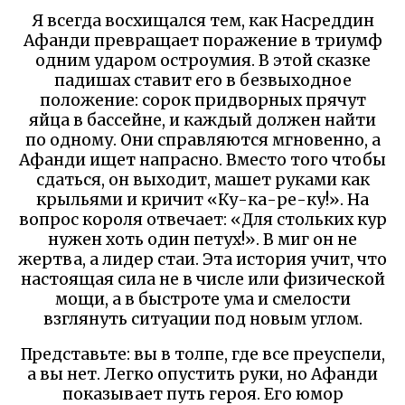
Я всегда восхищался тем, как Насреддин
Афанди превращает поражение в триумф
одним ударом остроумия. В этой сказке
падишах ставит его в безвыходное
положение: сорок придворных прячут
яйца в бассейне, и каждый должен найти
по одному. Они справляются мгновенно, а
Афанди ищет напрасно. Вместо того чтобы
сдаться, он выходит, машет руками как
крыльями и кричит «Ку-ка-ре-ку!». На
вопрос короля отвечает: «Для стольких кур
нужен хоть один петух!». В миг он не
жертва, а лидер стаи. Эта история учит, что
настоящая сила не в числе или физической
мощи, а в быстроте ума и смелости
взглянуть ситуации под новым углом.
Представьте: вы в толпе, где все преуспели,
а вы нет. Легко опустить руки, но Афанди
показывает путь героя. Его юмор