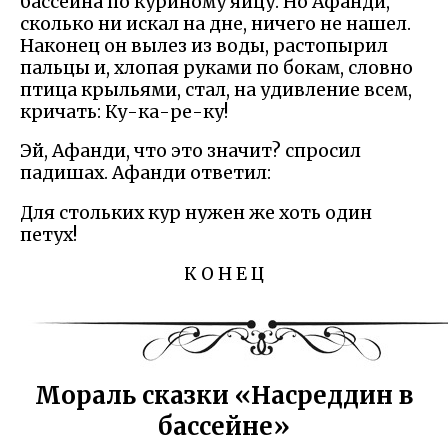
бассейна по куриному яйцу. Но Афанди,
сколько ни искал на дне, ничего не нашел.
Наконец он вылез из воды, растопырил
пальцы и, хлопая руками по бокам, словно
птица крыльями, стал, на удивление всем,
кричать: Ку-ка-ре-ку!
Эй, Афанди, что это значит? спросил
падишах. Афанди ответил:
Для стольких кур нужен же хоть один
петух!
К О Н Е Ц
Мораль сказки «Насреддин в
бассейне»