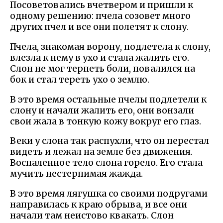
Посоветовались вчетвером и пришли к
одному решению: пчела созовет много
других пчел и все они полетят к слону.
Пчела, знакомая ворону, подлетела к слону,
влезла к нему в ухо и стала жалить его.
Слон не мог терпеть боли, повалился на
бок и стал тереть ухо о землю.
В это время остальные пчелы подлетели к
слону и начали жалить его, они вонзали
свои жала в тонкую кожу вокруг его глаз.
Веки у слона так распухли, что он перестал
видеть и лежал на земле без движения.
Воспаленное тело слона горело. Его стала
мучить нестерпимая жажда.
В это время лягушка со своими подругами
направилась к краю обрыва, и все они
начали там неистово квакать. Слон