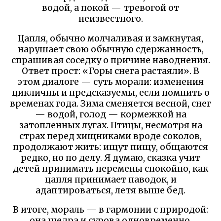
водой, а покой — тревогой от
неизвестного.
Цапля, обычно молчаливая и замкнутая,
нарушает свою обычную сдержанность,
спрашивая соседку о причине наводнения.
Ответ прост: «Горы снега растаяли». В
этом диалоге — суть морали: изменения
цикличны и предсказуемы, если помнить о
временах года. Зима сменяется весной, снег
— водой, голод — кормежкой на
затопленных лугах. Птицы, несмотря на
страх перед хищниками вроде соколов,
продолжают жить: ищут пищу, общаются
редко, но по делу. Я думаю, сказка учит
детей принимать перемены спокойно, как
цапля принимает паводок, и
адаптироваться, летя выше бед.
В итоге, мораль — в гармонии с природой:
она щедра и сурова одновременно,