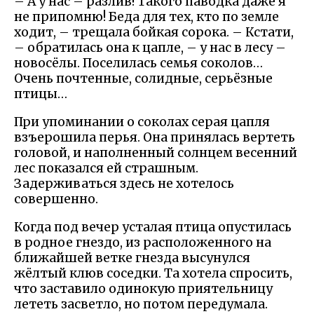
– А у нас – разлив! Такого паводка даже я
не припомню! Беда для тех, кто по земле
ходит, – трещала бойкая сорока. – Кстати,
– обратилась она к цапле, – у нас в лесу –
новосёлы. Поселилась семья соколов…
Очень почтенные, солидные, серьёзные
птицы…
При упоминании о соколах серая цапля
взъерошила перья. Она принялась вертеть
головой, и наполненный солнцем весенний
лес показался ей страшным.
Задерживаться здесь не хотелось
совершенно.
Когда под вечер усталая птица опустилась
в родное гнездо, из расположенного на
ближайшей ветке гнезда высунулся
жёлтый клюв соседки. Та хотела спросить,
что заставило одинокую приятельницу
лететь засветло, но потом передумала.