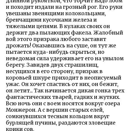
длинной рукояткой, что торчит надо лбом
и походит издали на грозный рог. Его руки
увешаны звенящими колокольцами,
бренчащими кусочками железа и
тяжелыми цепями. В кулаках своих он
держит два пылающих факела. Жалобный
вой этого призрака любого заставит
дрожать! Оказавшись на суше, он тут же
пытается куда-нибудь скрыться, но
неведомая сила удерживает его на унылом
берегу. Завидев двух страшилищ,
несущихся в его сторону, призрак в
коровьей шкуре приходит в неописуемый
ужас. Он хочет спастись от них, он бежит,
он летит... Так начинается дикая гонка трех
фантастических тварей, гадких и жутких.
Всю ночь они с воем носятся вокруг озера
Монжерон. А с вершин старых елей,
сомкнувшихся тесным кольцом вкруг
бурлящей пучины, раздаются зловещие
крики сов.