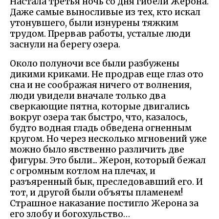
Настала третья ночь со дня гибели Жерона.
Даже самые выносливые из тех, кто искал
утонувшего, были изнурены тяжким
трудом. Прервав работы, усталые люди
заснули на берегу озера.
Около полуночи все были разбужены
дикими криками. Не продрав еще глаз ото
сна и не соображая ничего от волнения,
люди увидели вначале только два
сверкающие пятна, которые двигались
вокруг озера так быстро, что, казалось,
будто водная гладь обведена огненным
кругом. Но через несколько мгновений уже
можно было явственно различить две
фигуры. Это были... Жерон, который бежал
с огромным котлом на плечах, и
разъяренный бык, преследовавший его. И
тот, и другой были объяты пламенем!
Страшное наказание постигло Жерона за
его злобу и богохульство…