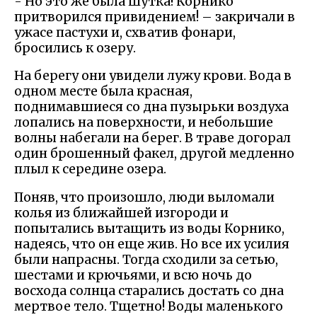
- Но это же была шутка! Корнико
притворился привидением! – закричали в
ужасе пастухи и, схватив фонари,
бросились к озеру.
На берегу они увидели лужу крови. Вода в
одном месте была красная,
поднимавшиеся со дна пузырьки воздуха
лопались на поверхности, и небольшие
волны набегали на берег. В траве догорал
один брошенный факел, другой медленно
плыл к середине озера.
Поняв, что произошло, люди выломали
колья из ближайшей изгороди и
попытались вытащить из воды Корнико,
надеясь, что он еще жив. Но все их усилия
были напрасны. Тогда сходили за сетью,
шестами и крючьями, и всю ночь до
восхода солнца старались достать со дна
мертвое тело. Тщетно! Воды маленького