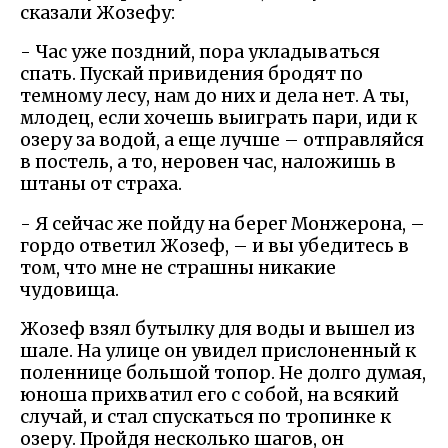
сказали Жозефу:
- Час уже поздний, пора укладываться
спать. Пускай привидения бродят по
темному лесу, нам до них и дела нет. А ты,
млодец, если хочешь выиграть пари, иди к
озеру за водой, а еще лучше – отправляйся
в постель, а то, неровен час, наложишь в
штаны от страха.
- Я сейчас же пойду на берег Монжерона, –
гордо ответил Жозеф, – и вы убедитесь в
том, что мне не страшны никакие
чудовища.
Жозеф взял бутылку для воды и вышел из
шале. На улице он увидел прислоненный к
поленнице большой топор. Не долго думая,
юноша прихватил его с собой, на всякий
случай, и стал спускаться по тропинке к
озеру. Пройдя несколько шагов, он