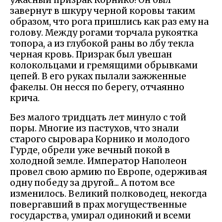
завернут в шкуру черной коровы таким
образом, что рога пришлись как раз ему на
голову. Между рогами торчала рукоятка
топора, а из глубокой раны во лбу текла
черная кровь. Призрак был увешан
колокольцами и гремящими обрывками
цепей. В его руках пылали зажженные
факелы. Он несся по берегу, отчаянно
крича.
Без малого тридцать лет минуло с той
поры. Многие из пастухов, что знали
старого сыровара Корнико и молодого
Гурде, обрели уже вечный покой в
холодной земле. Император Наполеон
провел свою армию по Европе, одерживая
одну победу за другой... А потом все
изменилось. Великий полководец, некогда
повергавший в прах могущественные
государства, умирал одинокий и всеми