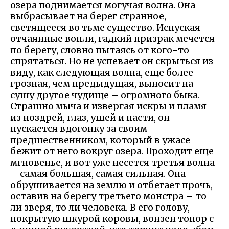
озера поднимается могучая волна. Она
выбрасывает на берег странное,
светящееся во тьме существо. Испуская
отчаянные вопли, гадкий призрак мечется
по берегу, словно пытаясь от кого-то
спрятаться. Но не успевает он скрыться из
виду, как следующая волна, еще более
грозная, чем предыдущая, выносит на
сушу другое чудище – огромного быка.
Страшно мыча и извергая искры и пламя
из ноздрей, глаз, ушей и пасти, он
пускается вдогонку за своим
предшественником, который в ужасе
бежит от него вокруг озера. Проходит еще
мгновенье, и вот уже несется третья волна
– самая большая, самая сильная. Она
обрушивается на землю и отбегает прочь,
оставив на берегу третьего монстра – то
ли зверя, то ли человека. В его голову,
покрытую шкурой коровы, вонзен топор с