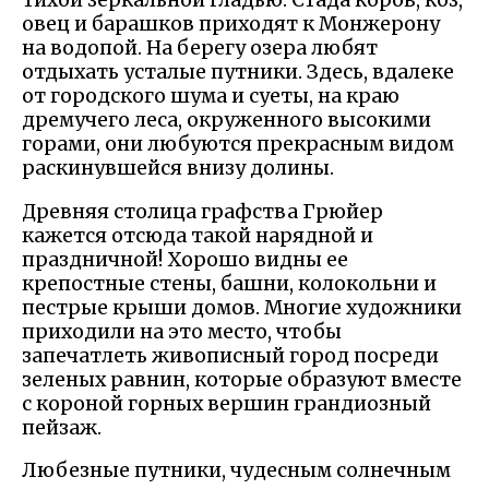
тихой зеркальной гладью. Стада коров, коз,
овец и барашков приходят к Монжерону
на водопой. На берегу озера любят
отдыхать усталые путники. Здесь, вдалеке
от городского шума и суеты, на краю
дремучего леса, окруженного высокими
горами, они любуются прекрасным видом
раскинувшейся внизу долины.
Древняя столица графства Грюйер
кажется отсюда такой нарядной и
праздничной! Хорошо видны ее
крепостные стены, башни, колокольни и
пестрые крыши домов. Многие художники
приходили на это место, чтобы
запечатлеть живописный город посреди
зеленых равнин, которые образуют вместе
с короной горных вершин грандиозный
пейзаж.
Любезные путники, чудесным солнечным