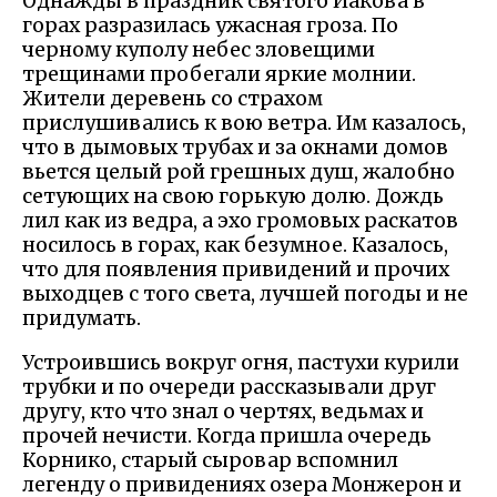
Однажды в праздник святого Иакова в
горах разразилась ужасная гроза. По
черному куполу небес зловещими
трещинами пробегали яркие молнии.
Жители деревень со страхом
прислушивались к вою ветра. Им казалось,
что в дымовых трубах и за окнами домов
вьется целый рой грешных душ, жалобно
сетующих на свою горькую долю. Дождь
лил как из ведра, а эхо громовых раскатов
носилось в горах, как безумное. Казалось,
что для появления привидений и прочих
выходцев с того света, лучшей погоды и не
придумать.
Устроившись вокруг огня, пастухи курили
трубки и по очереди рассказывали друг
другу, кто что знал о чертях, ведьмах и
прочей нечисти. Когда пришла очередь
Корнико, старый сыровар вспомнил
легенду о привидениях озера Монжерон и