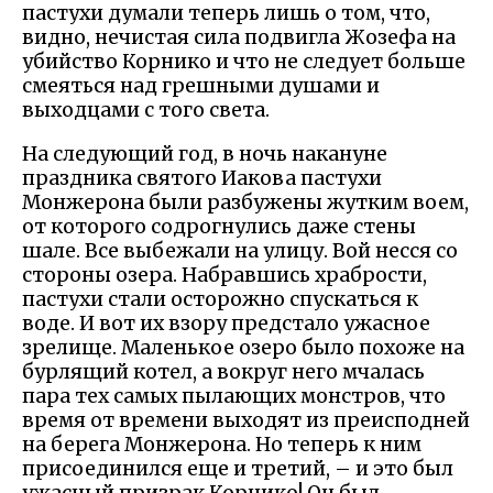
пастухи думали теперь лишь о том, что,
видно, нечистая сила подвигла Жозефа на
убийство Корнико и что не следует больше
смеяться над грешными душами и
выходцами с того света.
На следующий год, в ночь накануне
праздника святого Иакова пастухи
Монжерона были разбужены жутким воем,
от которого содрогнулись даже стены
шале. Все выбежали на улицу. Вой несся со
стороны озера. Набравшись храбрости,
пастухи стали осторожно спускаться к
воде. И вот их взору предстало ужасное
зрелище. Маленькое озеро было похоже на
бурлящий котел, а вокруг него мчалась
пара тех самых пылающих монстров, что
время от времени выходят из преисподней
на берега Монжерона. Но теперь к ним
присоединился еще и третий, – и это был
ужасный призрак Корнико! Он был