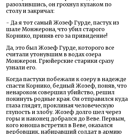
разозлившись, он грохнул кулаком по
столу и закричал:
- Да я тот самый Жозеф Гурде, пастух из
шале Монжерона, что убил старого
Корнико, приняв его за привидение!
Да, это был Жозеф Гурде, которого все
считали утонувшим в водах озера
Монжерон. Грюйерские старики сразу
узнали его.
Когда пастухи побежали к озеру в надежде
спасти Корнико, бедный Жозеф, поняв, что
ненароком совершил убийство, решил
покинуть родные края. Он отправился куда
глаза глядят, проклиная человеческую
глупость и злобу. Жозеф долго шел через
горы и наконец добрался до Веве. Первым,
кого юноша встретил в Веве, оказался
вербовщик, набиравший солдат в армию