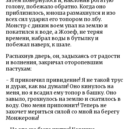
затем повернулось и, наклонив рогатую
голову, побежало обратно. Когда оно
приблизилось, юноша размахнулся и изо
всех сил ударил его топором по лбу.
Монстр с диким воем упал на землю и
покатился к воде, а Жозеф, не теряя
времени, набрал воды в бутылку и
побежал наверх, к шале.
Распахнув дверь, он, задыхаясь от радости
и волнения, закричал оторопевшим
пастухам:
- Я прикончил привидение! Я не такой трус
и дурак, как вы думали! Оно кинулось на
меня, но я всадил ему топор в башку. Оно
завыло, грохнулось на землю и скатилось в
воду. Оно меня припомнит! Теперь не
захочет мериться силой со мной на берегу
Монжерона!