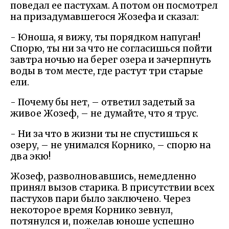
поведал ее пастухам. А потом он посмотрел
на призадумавшегося Жозефа и сказал:
- Юноша, я вижу, ты порядком напуган!
Спорю, ты ни за что не согласишься пойти
завтра ночью на берег озера и зачерпнуть
воды в том месте, где растут три старые
ели.
- Почему бы нет, – ответил задетый за
живое Жозеф, – не думайте, что я трус.
- Ни за что в жизни ты не спустишься к
озеру, – не унимался Корнико, – спорю на
два экю!
Жозеф, разволновавшись, немедленно
принял вызов старика. В присутствии всех
пастухов пари было заключено. Через
некоторое время Корнико зевнул,
потянулся и, пожелав юноше успешно