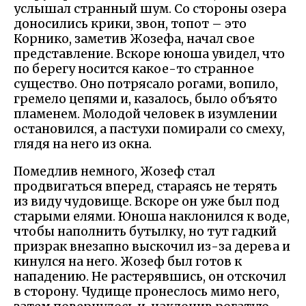
услышал странный шум. Со стороны озера
доносились крики, звон, топот – это
Корнико, заметив Жозефа, начал свое
представление. Вскоре юноша увидел, что
по берегу носится какое-то странное
существо. Оно потрясало рогами, вопило,
гремело цепями и, казалось, было объято
пламенем. Молодой человек в изумлении
остановился, а пастухи помирали со смеху,
глядя на него из окна.
Помедлив немного, Жозеф стал
продвигаться вперед, стараясь не терять
из виду чудовище. Вскоре он уже был под
старыми елями. Юноша наклонился к воде,
чтобы наполнить бутылку, но тут гадкий
призрак внезапно выскочил из-за дерева и
кинулся на него. Жозеф был готов к
нападению. Не растерявшись, он отскочил
в сторону. Чудище пронеслось мимо него,