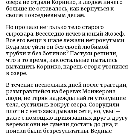
озера не отдали Корнико, и людям ничего
больше не оставалось, как вернуться к
своим повседневным делам.
Но пропало не только тело старого
сыровара. Бесследно исчез и юный Жозеф.
Все его вещи в шале лежали нетронутыми.
Куда мог уйти он без своей любимой
трубки и без ботинок? Пастухи решили,
что в то время, как остальные пытались
вытащить Корнико, парень с горя утопился
в озере.
В течение нескольких дней после трагедии,
разыгравшейся на берегах Монжерона,
люди, не теряя надежды найти утонувшие
тела, суетились вокруг озера. Соорудили
плот и с него закидывали сети, но, увы! –
даже с помощью привязанных друг к другу
веревок они не сумели достать до дна, и
поиски были безрезультатны. Бедные