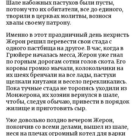
Шале набожных пастухов были пусты,
потому что их обитатели, все до единого,
творили в церквах молитвы, вознося
хвалы своему патрону.
Именно в этот праздничный день нехристь
Жерон решил перевести свои стада с
одного пастбища на другое. В час, когда в
Грюйере началась месса, Жерон уже гнал
по горным дорогам сотни голов скота. Его
коровы громко мычали, колокольчики на
их шеях бренчали на все лады, пастухи
щелкали кнутами и весело перекликались.
Пока тучные стада не торопясь уходили из
Монжерона, их хозяин вернулся в шале,
чтобы, следуя обычаю, привести в порядок
жилище и приготовить сыр.
Уже довольно поздно вечером Жерон,
покончив со всеми делами, вышел из шале,
неся на плечах огромный котел для варки