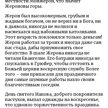
местности Монжерон, что значит
Жероновы горы.
Жерон был высокомерным, грубым и
жадным богачом, он не верил ни в Бога, ни
в дьявола, никогда не молился и
насмехался над набожными католиками.
Этот нехристь поклонялся только деньгам!
Жерон работал за троих и иногда даже сам
пас стада, дабы приумножить свое
богатство. В шале Жерона никогда не
читали Евангелие. Его батраки никогда не
спускались в Грюйер, чтобы отстоять в
Божьей церкви воскресную службу. Более
того – они припасали для праздничного
дня самые шумные работы назло своим
благочестивым соседям.
День святого Иакова, доброго покровителя
пастухов, выпал однажды на воскресенье,
что удвоило торжественность праздника.