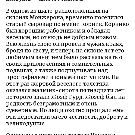
В одном из шале, расположенных на
склонах Монжерона, временно поселился
старый сыровар по имени Корник. Корнико
был хорошим работником и обладал
веселым, но отнюдь не добрым нравом.
Всю жизнь свою он провел в чужих краях,
бродя по свету, и теперь на склоне лет его
любимым занятием было рассказывать о
своих приключениях и сомнительных
подвигах, а также подшучивать над
простофилями и юными пастушкми. На
этот раз жертвой веселого толстяка
оказался мальчик-сирота пятнадцати лет,
которого звали Жозф Гурд. Жозеф был на
редкость безграмотным и очень
суеверным. Но люди охотно прощали ему
эти недостатки за его честность, доброту и
великодушие.