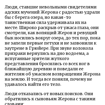
Люди, ставшие невольными свидетелями
адских мучений Жерона с радостью удрали
бы с берега озера, но какая-то
таинственная сила удерживала их на
месте. Широко раскрыв от ужаса глаза, они
смотрели, как вопящий Жерон и ревущий
бык носились вокруг озера, до тех пор, пока
не запели первые петухи и не зазвонили к
заутрене в Грюйере. При звуке колокола
призраки вернулись на дно водоема, а
испуганные зрители жуткого
представления бросились со всех ног в
ближайшую деревню и поведали ее
жителям об ужасном возвращении Жерона
на землю. И тогда все поняли, почему не
удавалось найти его тело.
Люди отказались от новых поисков. Они
обратились к сыновьям Жерона с такими
словами: