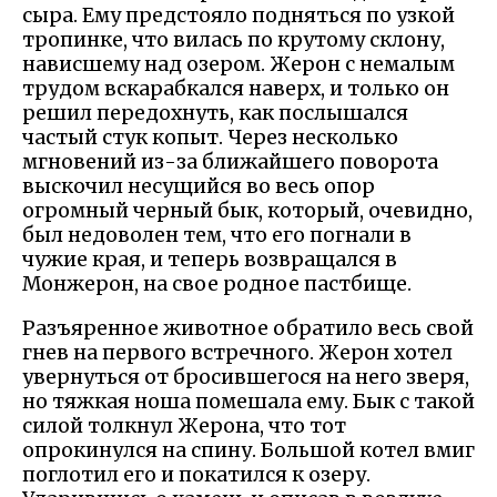
сыра. Ему предстояло подняться по узкой
тропинке, что вилась по крутому склону,
нависшему над озером. Жерон с немалым
трудом вскарабкался наверх, и только он
решил передохнуть, как послышался
частый стук копыт. Через несколько
мгновений из-за ближайшего поворота
выскочил несущийся во весь опор
огромный черный бык, который, очевидно,
был недоволен тем, что его погнали в
чужие края, и теперь возвращался в
Монжерон, на свое родное пастбище.
Разъяренное животное обратило весь свой
гнев на первого встречного. Жерон хотел
увернуться от бросившегося на него зверя,
но тяжкая ноша помешала ему. Бык с такой
силой толкнул Жерона, что тот
опрокинулся на спину. Большой котел вмиг
поглотил его и покатился к озеру.