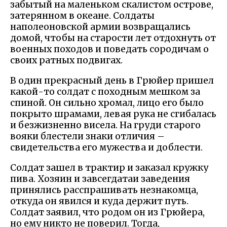
забытый на маленьком скалистом острове,
затерянном в океане. Солдаты
наполеоновской армии возвращались
домой, чтобы на старости лет отдохнуть от
военных походов и поведать сородичам о
своих ратных подвигах.
В один прекрасный день в Грюйер пришел
какой-то солдат с походным мешком за
спиной. Он сильно хромал, лицо его было
покрыто шрамами, левая рука не сгибалась
и безжизненно висела. На груди старого
вояки блестели знаки отличия –
свидетельства его мужества и доблести.
Солдат зашел в трактир и заказал кружку
пива. Хозяин и завсегдатаи заведения
принялись расспрашивать незнакомца,
откуда он явился и куда держит путь.
Солдат заявил, что родом он из Грюйера,
но ему никто не поверил. Тогда,