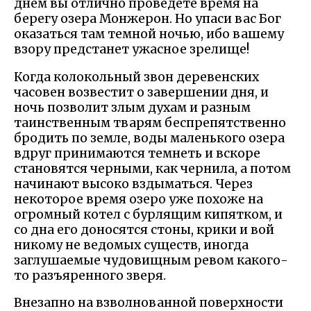
днем вы отлично проведете время на
берегу озера Монжерон. Но упаси вас Бог
оказаться там темной ночью, ибо вашему
взору предстанет ужасное зрелище!
Когда колокольный звон деревенских
часовен возвестит о завершении дня, и
ночь позволит злым духам и разным
таинственным тварям беспрепятственно
бродить по земле, воды маленького озера
вдруг принимаются темнеть и вскоре
становятся черными, как чернила, а потом
начинают высоко вздыматься. Через
некоторое время озеро уже похоже на
огромный котел с бурлящим кипятком, и
со дна его доносятся стоны, крики и вой
никому не ведомых существ, иногда
заглушаемые чудовищным ревом какого-
то разъяренного зверя.
Внезапно на взволнованной поверхности