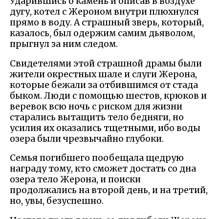
Ударившись о камень и описав в воздухе
дугу, котел с Жероном внутри плюхнулся
прямо в воду. А страшный зверь, который,
казалось, был одержим самим дьяволом,
прыгнул за ним следом.
Свидетелями этой страшной драмы были
жители окрестных шале и слуги Жерона,
которые бежали за отбившимся от стада
быком. Люди с помощью шестов, крюков и
веревок всю ночь с риском для жизни
старались вытащить тело бедняги, но
усилия их оказались тщетными, ибо воды
озера были чрезвычайно глубоки.
Семья погибшего пообещала щедрую
награду тому, кто сможет достать со дна
озера тело Жерона, и поиски
продолжались на второй день, и на третий,
но, увы, безуспешно.