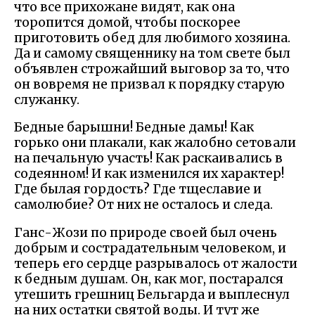
что все прихожане видят, как она
торопится домой, чтобы поскорее
приготовить обед для любимого хозяина.
Да и самому священнику на том свете был
объявлен строжайший выговор за то, что
он вовремя не призвал к порядку старую
служанку.
Бедные барышни! Бедные дамы! Как
горько они плакали, как жалобно сетовали
на печальную участь! Как раскаивались в
содеянном! И как изменился их характер!
Где былая гордость? Где тщеславие и
самолюбие? От них не осталось и следа.
Ганс-Жози по природе своей был очень
добрым и сострадательным человеком, и
теперь его сердце разрывалось от жалости
к бедным душам. Он, как мог, постарался
утешить грешниц Бельгарда и выплеснул
на них остатки святой воды. И тут же