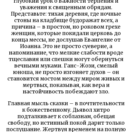
глубокий урок о важности терпения и
уважения к священным обрядам.
Представьте: тихая деревня, где ночные
стоны на кладбище будоражат всех, а
причина – в простом, но роковом грехе
женщин, которые покидали церковь до
конца мессы, не дослушав Евангелие от
Иоанна. Это не просто суеверие, а
напоминание, что мелкие слабости вроде
тщеславия или спешки могут обернуться
вечными муками. Ганс-Жози, смелый
юноша, не просто изгоняет духов – он
становится мостом между миром живых и
мертвых, показывая, как вера и
настойчивость побеждают зло.
Главная мысль сказки – в почтительности
к божественному. Дьявол хитро
подталкивает к соблазнам, обещая
свободу, но истинный покой дарит только
послушание. Жертвуя временем на полную