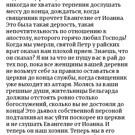
никогда не хватало терпения дослушать
мессу до конца, дождаться, когда
священник прочтет Евангелие от Иоанна.
Это была такая дерзость, такая
непочтительность по отношению к
апостолу, которого горячо любил Господь!
Когда мы умерли, святой Петр у райских
врат оказал нам плохой прием. Знаешь, что
он сказал? Я ни за что не пущу вас в рай до
тех пор, пока все женщины вашей деревни
не возьмут себе за правило оставаться в
церкви до конца службы, когда священник
уже выходит из алтаря. Молясь за ваши
грешные души, жительницы Бельгарда
должны отстоять ровно столько
богослужений, сколько вы не достояли до
конца! Это дьявол собственной персоной
подталкивал нас уйти поскорее из церкви
и не слушать Евангелие от Иоанна. И
теперь он наш хозяин. Теперь мы в его