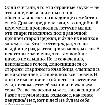
Одни считали, что эти странные звуки – не
что иное, как возня и пыхтение
обосновавшегося на кладбище семейства
ежей. Другие предполагали, что подобный
шум могли производить летучие мыши, -
эти твари гнездились под драночной
крышей старой церкви, и было их великое
множество. Кто-то утверждал, что на
кладбище раздаются крики молодых сов. А
некоторые заявляли, что там вообще
ничего не слышно. Но, к сожалению,
непонятные голоса, доносившиеся со
стороны старинного кладбища, слышались
все явственнее, становились все громче. И
они не имели ничего общего с пыхтением
ежа, писком летучей мыши или уханьем
совы. Разве еж всхлипывает, как женщина?
Разве летучая мышь вздыхает, как юная
девушка? Нет, нет и нет! Не будем себя