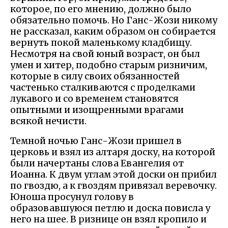
которое, по его мнению, должно было
обязательно помочь. Но Ганс-Жози никому
не рассказал, каким образом он собирается
вернуть покой маленькому кладбищу.
Несмотря на свой юный возраст, он был
умен и хитер, подобно старым ризничим,
которые в силу своих обязанностей
частенько сталкиваются с проделками
лукавого и со временем становятся
опытными и изощренными врагами
всякой нечисти.
Темной ночью Ганс-Жози пришел в
церковь и взял из алтаря доску, на которой
были начертаны слова Евангелия от
Иоанна. К двум углам этой доски он прибил
по гвоздю, а к гвоздям привязал веревочку.
Юноша просунул голову в
образовавшуюся петлю и доска повисла у
него на шее. В ризнице он взял кропило и