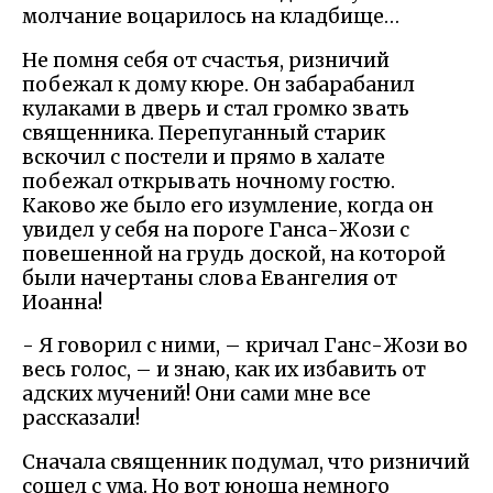
молчание воцарилось на кладбище…
Не помня себя от счастья, ризничий
побежал к дому кюре. Он забарабанил
кулаками в дверь и стал громко звать
священника. Перепуганный старик
вскочил с постели и прямо в халате
побежал открывать ночному гостю.
Каково же было его изумление, когда он
увидел у себя на пороге Ганса-Жози с
повешенной на грудь доской, на которой
были начертаны слова Евангелия от
Иоанна!
- Я говорил с ними, – кричал Ганс-Жози во
весь голос, – и знаю, как их избавить от
адских мучений! Они сами мне все
рассказали!
Сначала священник подумал, что ризничий
сошел с ума. Но вот юноша немного