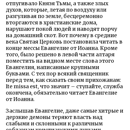
отпугивало Князя Тьмы, а также злых
духов, которые, летая по воздуху или
разгуливая по земле, бесцеремонно
вторгаются в христианские дома,
нарушают покой людей и наводят порчу
на домашний скот. Вот почему в средние
века Святая Церковь постановила читать в
конце мессы Евангелие от Иоанна. Кроме
того, было решено в левой части алтаря
поместить на видном месте слова этого
Евангелия, написанные крупными
буквами. С тех пор всякий священник
перед тем, как сказать своим прихожанам:
Ite missa est, что значит – ступайте, служба
окончена, обязательно читает Евангелие
от Иоанна.
Заслышав Евангелие, даже самые хитрые и
дерзкие демоны теряют власть над
слабыми и склонными к различным
соблазнам христианскими душами.