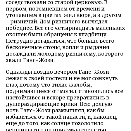
соседствовали со старой церковью. В
первом, потемневшем от времени и
утопавшем в цветах, жил кюре, а в другом
- ризничий. Дом ризничего выглядел
победнее. Все его четырнадцать маленьких
окошек были обращены к кладбищу.
Нетрудно догадаться, что больше всего
бесконечные стоны, вопли и рыдания
досаждали молодому ризничему, которого
звали Ганс-Жози.
Однажды поздно вечером Ганс-Жози
лежал в своей постели и не мог сомкнуть
глаз, потому что тихие жалобы,
поднимавшиеся от могил, становились все
настойчивее и вскоре превратились в
душераздирающие крики. Всю долгую
ночь Ганс-Жози размышлял, как бы
избавиться от такой напасти, и, наконец,
еще до того, как солнце позолотило
вершины гор, он придумал средство,