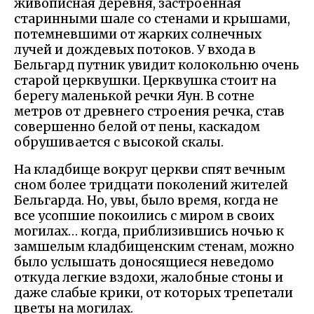
живописная деревня, застроенная
старинными шале со стенами и крышами,
потемневшими от жарких солнечных
лучей и дождевых потоков. У входа в
Бельгард путник увидит колокольню очень
старой церквушки. Церквушка стоит на
берегу маленькой речки Яун. В сотне
метров от древнего строения речка, став
совершенно белой от пены, каскадом
обрушивается с высокой скалы.
На кладбище вокруг церкви спят вечным
сном более тридцати поколений жителей
Бельгарда. Но, увы, было время, когда не
все усопшие покоились с миром в своих
могилах… когда, приблизившись ночью к
замшелым кладбищенским стенам, можно
было услышать доносящиеся неведомо
откуда легкие вздохи, жалобные стоны и
даже слабые крики, от которых трепетали
цветы на могилах.