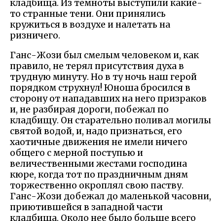
кладбища. Из темноты выступили какие-
то странные тени. Они принялись
кружиться в воздухе и налетать на
ризничего.
Ганс-Жози был смелым человеком и, как
правило, не терял присутствия духа в
трудную минуту. Но в ту ночь наш герой
порядком струхнул! Юноша бросился в
сторону от нападавших на него призраков
и, не разбирая дороги, побежал по
кладбищу. Он старательно поливал могилы
святой водой, и, надо признаться, его
хаотичные движения не имели ничего
общего с мерной поступью и
величественными жестами господина
кюре, когда тот по праздничным дням
торжественно окроплял свою паству.
Ганс-Жози добежал до маленькой часовни,
приютившейся в западной части
кладбища. Около нее было больше всего