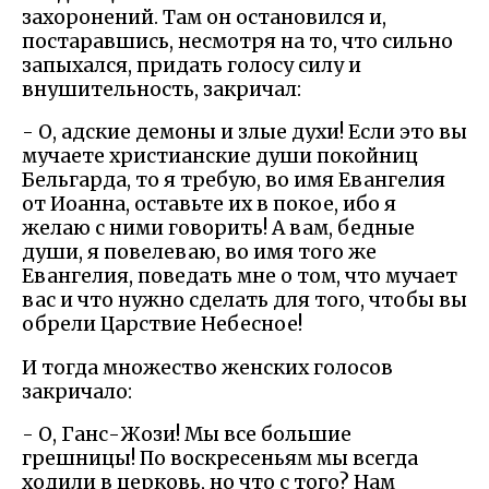
захоронений. Там он остановился и,
постаравшись, несмотря на то, что сильно
запыхался, придать голосу силу и
внушительность, закричал:
- О, адские демоны и злые духи! Если это вы
мучаете христианские души покойниц
Бельгарда, то я требую, во имя Евангелия
от Иоанна, оставьте их в покое, ибо я
желаю с ними говорить! А вам, бедные
души, я повелеваю, во имя того же
Евангелия, поведать мне о том, что мучает
вас и что нужно сделать для того, чтобы вы
обрели Царствие Небесное!
И тогда множество женских голосов
закричало:
- О, Ганс-Жози! Мы все большие
грешницы! По воскресеньям мы всегда
ходили в церковь, но что с того? Нам