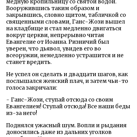
медную кропильницу со святой водой.
Вооружившись таким образом и
закрывшись, словно щитом, табличкой со
священными словами, Ганс-Жози вышел
на кладбище и стал медленно двигаться
вокруг церкви, непрерывно читая
Евангелие от Иоанна. Ризничий был
уверен, что дьявол, увидев его во
всеоружии, немедленно устрашится и не
станет вредить.
Не успел он сделать и двадцати шагов, как
послышался женский плач, и затем чьи-то
голоса закричали:
- Ганс-Жози, ступай отсюда со своим
Евангелием! Ступай отсюда! Все наши беды
из-за него!
Поднялся ужасный шум. Вопли и рыдания
доносились даже из дальних уголков