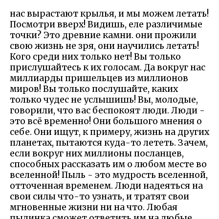
нас вырастают крылья, и мы можем летать!
Посмотри вверх! Видишь, еле различимые
точки? Это древние камни. они прожили
свою жизнь не зря, они научились летать!
Кого среди них только нет! Вы только
прислушайтесь к их голосам. Да вокруг нас
миллиарды пришельцев из миллионов
миров! Вы только послушайте, каких
только чудес не услышишь! Вы, молодые,
говорили, что вас беспокоят люди. Люди -
это всё временно! Они большого мнения о
себе. Они ищут, к примеру, жизнь на других
планетах, пытаются куда-то лететь. Зачем,
если вокруг них миллионы посланцев,
способных рассказать им о любом месте во
вселенной! Пыль - это мудрость вселенной,
отточенная временем. Люди надеяться на
свои силы что-то узнать, и тратят свои
мгновенные жизни ни на что. Любая
пылинка сможет ответить им на любые