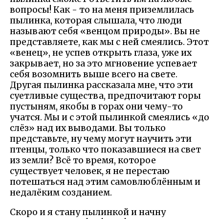
вопросы! Как - то на меня приземлилась
пылинка, которая слышала, что люди
называют себя «венцом природы». Вы не
представляете, как мы с ней смеялись. Этот
«венец», не успев открыть глаза, уже их
закрывает, но за это мгновение успевает
себя возомнить выше всего на свете.
Другая пылинка рассказала мне, что эти
суетливые существа, предпочитают горы
пустыням, якобы в горах они чему-то
учатся. Мы и с этой пылинкой смеялись «до
слёз» над их выводами. Вы только
представьте, ну чему могут научить эти
птенцы, только что показавшиеся на свет
из земли? Всё то время, которое
существует человек, я не перестаю
потешаться над этим самовлюблённым и
недалёким созданием.
Скоро и я стану пылинкой и начну