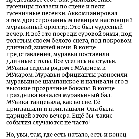
гусеницы ползали по сцене и пели
гусеничные песенки. Аккомпанировал
этим дрессированным певицам настоящий
муравьиный оркестр. Это был чудесный
вечер. И всё это посреди суровой зимы, под
толстым слоем белого снега, под покровом
длинной, зимней ночи. В конце
представления, муравьи поставили
длинные столы. Все уселись на стулья.
МУвика сидела рядом с МУарием и
МУкаром. Муравьи официанты разносили
муравьиное шампанское и наливали его в
высокие прозрачные бокалы. В конце
праздника начался муравьиный бал.
МУвика танцевала, как во сне. Её
приглашали и приглашали. Она была
царицей этого вечера. Ещё бы, такие
события случаются не часто!
Но, увы, там, где есть начало, есть и конец.