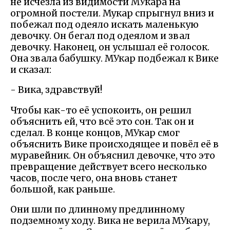
не исчезла из видимости МУкара на
огромной постели. Мукар спрыгнул вниз и
побежал под одеяло искать маленькую
девочку. Он бегал под одеялом и звал
девочку. Наконец, он услышал её голосок.
Она звала бабушку. МУкар подбежал к Вике
и сказал:
- Вика, здравствуй!
Чтобы как-то её успокоить, он решил
объяснить ей, что всё это сон. Так он и
сделал. В конце концов, МУкар смог
объяснить Вике происходящее и повёл её в
муравейник. Он объяснил девочке, что это
превращение действует всего несколько
часов, после чего, она вновь станет
большой, как раньше.
Они шли по длинному предлинному
подземному ходу. Вика не верила МУкару,