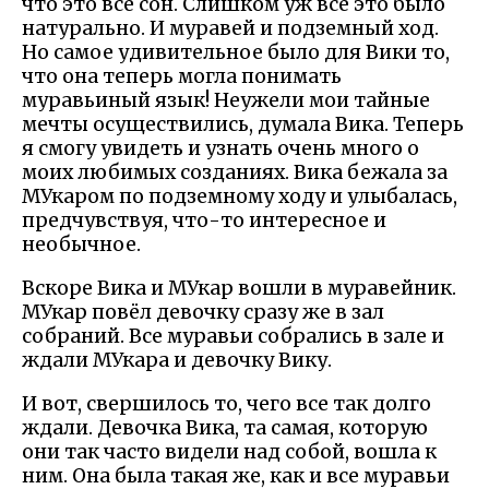
что это всё сон. Слишком уж всё это было
натурально. И муравей и подземный ход.
Но самое удивительное было для Вики то,
что она теперь могла понимать
муравьиный язык! Неужели мои тайные
мечты осуществились, думала Вика. Теперь
я смогу увидеть и узнать очень много о
моих любимых созданиях. Вика бежала за
МУкаром по подземному ходу и улыбалась,
предчувствуя, что-то интересное и
необычное.
Вскоре Вика и МУкар вошли в муравейник.
МУкар повёл девочку сразу же в зал
собраний. Все муравьи собрались в зале и
ждали МУкара и девочку Вику.
И вот, свершилось то, чего все так долго
ждали. Девочка Вика, та самая, которую
они так часто видели над собой, вошла к
ним. Она была такая же, как и все муравьи