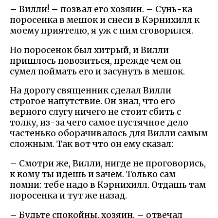
– Вилли! – позвал его хозяин. – Сунь-ка
поросенка в мешок и снеси в Кэрнихилл к
моему приятелю, я уж с ним сговорился.
Но поросенок был хитрый, и Вилли
пришлось повозиться, прежде чем он
сумел поймать его и засунуть в мешок.
На дорогу священник сделал Вилли
строгое напутствие. Он знал, что его
верного слугу ничего не стоит сбить с
толку, из-за чего самое пустячное дело
частенько оборачивалось для Вилли самым
сложным. Так вот что он ему сказал:
– Смотри же, Вилли, нигде не проговорись,
к кому ты идешь и зачем. Только сам
помни: тебе надо в Кэрнихилл. Отдашь там
поросенка и тут же назад.
– Будьте спокойны, хозяин, – отвечал