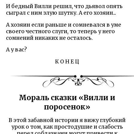
И бедный Вилли решил, что дьявол опять
сыграл с ним злую шутку. А его хозяин...
А хозяин если раньше и сомневался в уме
своего честного слуги, то теперь у него
сомнений никаких не осталось.
А у вас?
К О Н Е Ц
Мораль сказки «Вилли и
поросенок»
В этой забавной истории я вижу глубокий
урок о том, как простодушие и слабость
перед соблазнами могут привести к