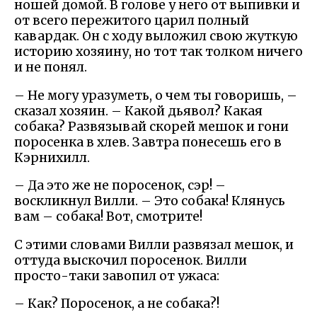
ношей домой. В голове у него от выпивки и
от всего пережитого царил полный
кавардак. Он с ходу выложил свою жуткую
историю хозяину, но тот так толком ничего
и не понял.
– Не могу уразуметь, о чем ты говоришь, –
сказал хозяин. – Какой дьявол? Какая
собака? Развязывай скорей мешок и гони
поросенка в хлев. Завтра понесешь его в
Кэрнихилл.
– Да это же не поросенок, сэр! –
воскликнул Вилли. – Это собака! Клянусь
вам – собака! Вот, смотрите!
С этими словами Вилли развязал мешок, и
оттуда выскочил поросенок. Вилли
просто-таки завопил от ужаса:
– Как? Поросенок, а не собака?!