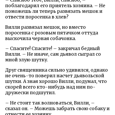
– Спасибо тебе, Вилли, спасибо, –
поблагодарил его приятель хозяина. – Не
поможешь ли теперь развязать мешок и
отвести поросенка в хлев?
Вилли развязал мешок, но вместо
поросенка с розовым пятачком оттуда
выскочила черная собачонка.
– Спасите! Спасите! – закричал бедный
Вилли. – Не иначе, сам дьявол сыграл со
мной злую шутку.
Друг священника сильно удивился, однако
не очень-то поверил насчет дьявольской
шутки. А зная хорошо Вилли, подумал, что
скорей всего кто-нибудь над ним по-
дружески подшутил.
– Не стоит так волноваться, Вилли, –
сказал он. – Можешь забрать свою собаку и
отнести ее хозяину.