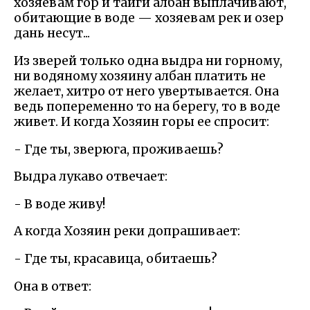
хозяевам гор и тайги албан выплачивают,
обитающие в воде — хозяевам рек и озер
дань несут...
Из зверей только одна выдра ни горному,
ни водяному хозяину албан платить не
желает, хитро от него увертывается. Она
ведь попеременно то на берегу, то в воде
живет. И когда Хозяин горы ее спросит:
- Где ты, зверюга, проживаешь?
Выдра лукаво отвечает:
- В воде живу!
А когда Хозяин реки допрашивает:
- Где ты, красавица, обитаешь?
Она в ответ: