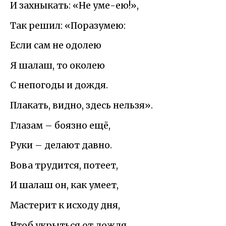
И захныкать: «Не уме-ею!»,
Так решил: «Поразумею:
Если сам не одолею
Я шалаш, то околею
С непогоды и дождя.
Плакать, видно, здесь нельзя».
Глазам – боязно ещё,
Руки – делают давно.
Вова трудится, потеет,
И шалаш он, как умеет,
Мастерит к исходу дня,
Чтоб укрыться от дождя.