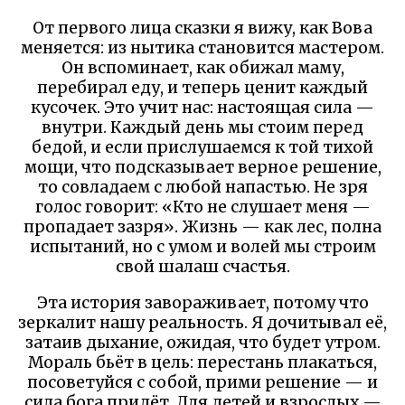
От первого лица сказки я вижу, как Вова
меняется: из нытика становится мастером.
Он вспоминает, как обижал маму,
перебирал еду, и теперь ценит каждый
кусочек. Это учит нас: настоящая сила —
внутри. Каждый день мы стоим перед
бедой, и если прислушаемся к той тихой
мощи, что подсказывает верное решение,
то совладаем с любой напастью. Не зря
голос говорит: «Кто не слушает меня —
пропадает зазря». Жизнь — как лес, полна
испытаний, но с умом и волей мы строим
свой шалаш счастья.
Эта история завораживает, потому что
зеркалит нашу реальность. Я дочитывал её,
затаив дыхание, ожидая, что будет утром.
Мораль бьёт в цель: перестань плакаться,
посоветуйся с собой, прими решение — и
сила бога придёт. Для детей и взрослых —