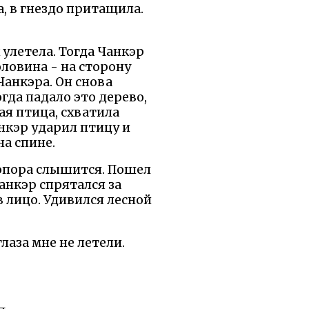
, в гнездо притащила.
 улетела. Тогда Чанкэр
оловина - на сторону
Чанкэра. Он снова
огда падало это дерево,
я птица, схватила
анкэр ударил птицу и
на спине.
 топора слышится. Пошел
Чанкэр спрятался за
в лицо. Удивился лесной
лаза мне не летели.