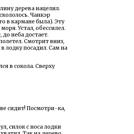
лину дерева нацелил.
скололось. Чанкэр
о в кармане была). Эту
моря. Устал, обессилел.
 до неба достает.
полетел. Смотрит вниз,
 в лодку посадил. Сам на
ся в сокола. Сверху
еве сидит! Посмотри-ка,
ул, силок с носа лодки
хватил. Так на дерево