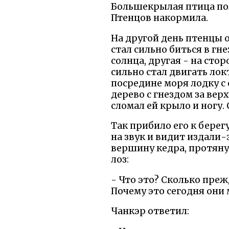
Большекрылая птица пол
Птенцов накормила.
На другой день птенцы о
стал сильно биться в гн
солнца, другая - на сто
сильно стал двигать локт
посредине моря лодку с
дерево с гнездом за вер
сломал ей крыло и ногу.
Так прибило его к берег
на звук и видит издали-э
вершину кедра, протянул
лоз:
- Что это? Сколько преж
Почему это сегодня они 
Чанкэр ответил: