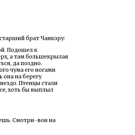
старший брат Чанкэру:
ой. Подошел к
ерх, а там большекрылая
ься, да поздно.
ого чума его ногами
ь она на берегу
гнездо. Птенцы стали
се, хоть бы выплыл
вешь. Смотри-вон на