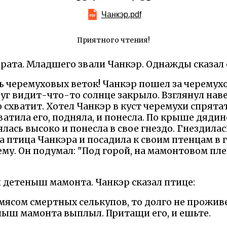
Чанкэр.pdf
Приятного чтения!
рата. Младшего звали Чанкэр. Однажды сказал 
ь черемуховых веток! Чанкэр пошел за черемух
руг видит-что-то солнце закрыло. Взглянул нав
 схватит. Хотел Чанкэр в куст черемухи спрятат
тила его, подняла, и понесла. По крыше дядин
ась высоко и понесла в свое гнездо. Гнездилас
 птица Чанкэра и посадила к своим птенцам в 
ему. Он подумал: "Под горой, на мамонтовом пле
детеныш мамонта. Чанкэр сказал птице:
 мясом смертных селькупов, то долго не прожи
ыш мамонта выплыл. Притащи его, и ешьте.