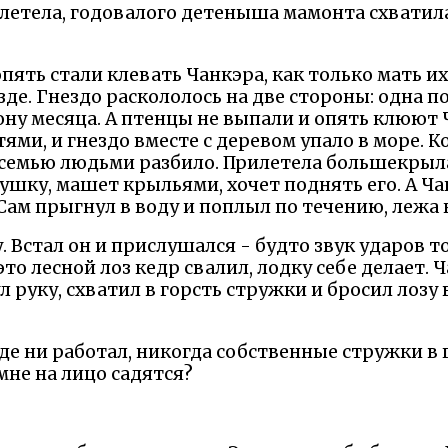
етела, годовалого детеныша мамонта схватила
пять стали клевать Чанкэра, как только мать их
езде. Гнездо раскололось на две стороны: одна п
рону месяца. А птенцы не выпали и опять клюют 
ями, и гнездо вместе с деревом упало в море. К
 семью людьми разбило. Прилетела большекрыла
хушку, машет крыльями, хочет поднять его. А Ч
 Сам прыгнул в воду и поплыл по течению, лежа 
у. Встал он и прислушался - будто звук ударов
то лесной лоз кедр свалил, лодку себе делает. 
 руку, схватил в горсть стружки и бросил лозу 
де ни работал, никогда собственные стружки в г
мне на лицо садятся?