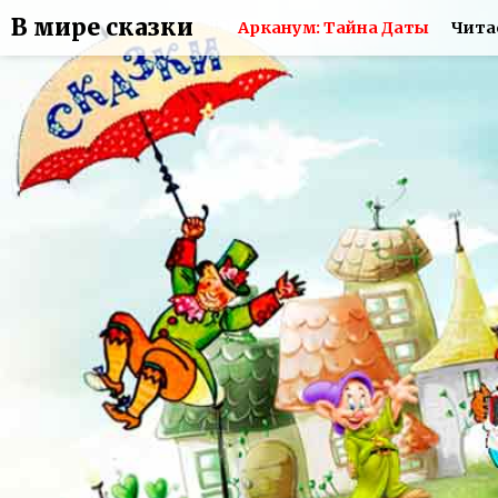
В мире сказки
Арканум: Тайна Даты
Чита