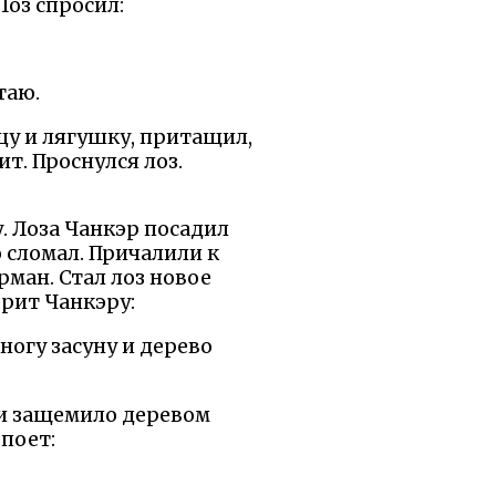
 Лоз спросил:
таю.
ицу и лягушку, притащил,
ит. Проснулся лоз.
у. Лоза Чанкэр посадил
о сломал. Причалили к
рман. Стал лоз новое
орит Чанкэру:
ногу засуну и дерево
, и защемило деревом
 поет: