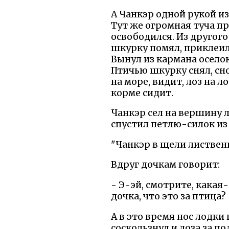
А Чанкэр одной рукой и
Тут же огромная туча пр
освободился. Из другого
шкурку помял, приклеил 
Вынул из кармана оселок
Птичью шкурку снял, сно
на море, видит, лоз на л
корме сидит.
Чанкэр сел на вершину л
спустил петлю-силок из 
"Чанкэр в щели лиственн
Вдруг дочкам говорит:
- Э-эй, смотрите, какая
дочка, что это за птица?
А в это время нос лодки
соскользнул и лоза за п