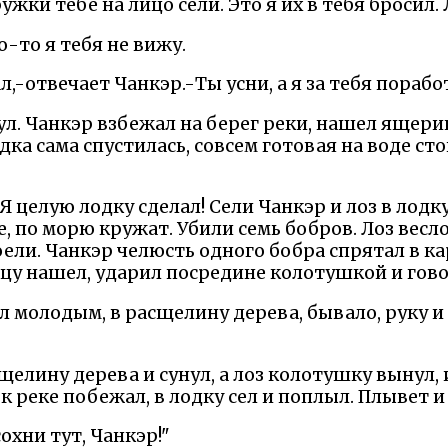
ружки тебе на лицо сели. Это я их в тебя бросил.
о-то я тебя не вижу.
ал,-отвечает Чанкэр.-Ты усни, а я за тебя порабо
снул. Чанкэр взбежал на берег реки, нашел ящер
дка сама спустилась, совсем готовая на воде сто
. Я целую лодку сделал! Сели Чанкэр и лоз в лодк
е, по морю кружат. Убили семь бобров. Лоз весл
поели. Чанкэр челюсть одного бобра спрятал в ка
ицу нашел, ударил посредине колотушкой и гов
ыл молодым, в расщелину дерева, бывало, руку и 
сщелину дерева и сунул, а лоз колотушку вынул
 к реке побежал, в лодку сел и поплыл. Плывет и
охни тут, Чанкэр!"