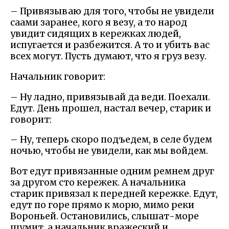
– Привязываю для того, чтобы не увидели
саами заранее, кого я везу, а то народ
увидит сидящих в кережках людей,
испугается и разбежится. А то и убить вас
всех могут. Пусть думают, что я груз везу.
Начальник говорит:
– Ну ладно, привязывай да веди. Поехали.
Едут. День прошел, настал вечер, старик и
говорит:
– Ну, теперь скоро подъедем, в селе будем
ночью, чтобы не увидели, как мы войдем.
Вот едут привязанные одним ремнем друг
за другом сто кережек. А начальника
старик привязал к передней кережке. Едут,
едут по горе прямо к морю, мимо реки
Вороньей. Остановились, слышат-море
шумит, а начальник вражеский и