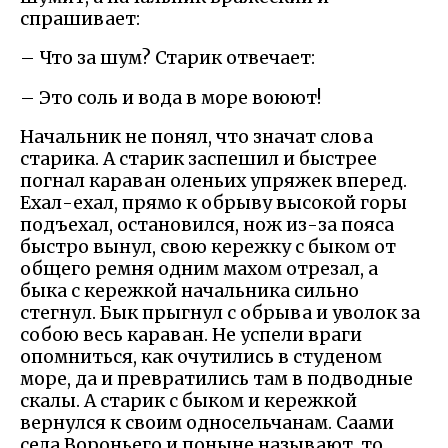
спрашивает:
– Что за шум? Старик отвечает:
– Это соль и вода в море воюют!
Начальник не понял, что значат слова
старика. А старик заспешил и быстрее
погнал караван оленьих упряжек вперед.
Ехал-ехал, прямо к обрыву высокой горы
подъехал, остановился, нож из-за пояса
быстро вынул, свою кережку с быком от
общего ремня одним махом отрезал, а
быка с кережкой начальника сильно
стегнул. Бык прыгнул с обрыва и уволок за
собою весь караван. Не успели враги
опомниться, как очутились в студеном
море, да и превратились там в подводные
скалы. А старик с быком и кережкой
вернулся к своим односельчанам. Саами
села Вороньего и поныне называют. то