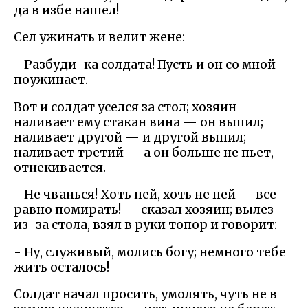
да в избе нашел!
Сел ужинать и велит жене:
- Разбуди-ка солдата! Пусть и он со мной
поужинает.
Вот и солдат уселся за стол; хозяин
наливает ему стакан вина — он выпил;
наливает другой — и другой выпил;
наливает третий — а он больше не пьет,
отнекивается.
- Не чванься! Хоть пей, хоть не пей — все
равно помирать! — сказал хозяин; вылез
из-за стола, взял в руки топор и говорит:
- Ну, служивый, молись богу; немного тебе
жить осталось!
Солдат начал просить, умолять, чуть не в