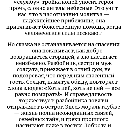
«службу», тройка коней уносит героя
прочь, словно ангелы небесные. Это учит
нас, что в час отчаяния молитва —
надёжнейшее прибежище, она
притягивает божественную помощь, когда
человеческие силы иссякают.
Но сказка не останавливается на спасении
— она показывает, как добро
возвращается сторицей, а зло настигает
неизбежно. Разбойник, сестрин муж
солдата, приезжает в отчий дом, не
подозревая, что перед ним спасённый
гость. Солдат, памятуя обиду, повторяет
слова злодея: «Хоть пей, хоть не пей — все
равно помирать!». И справедливость
торжествует: разбойника ловят и
отправляют в острог. Здесь мораль глубже
— жизнь полна неожиданных связей,
семейных тайн, и грехи прошлого
настигают даже в гостях. Доброта и