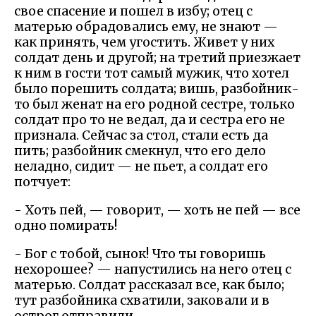
свое спасение и пошел в избу; отец с
матерью обрадовались ему, не знают —
как принять, чем угостить. Живет у них
солдат день и другой; на третий приезжает
к ним в гости тот самый мужик, что хотел
было порешить солдата; вишь, разбойник-
то был женат на его родной сестре, только
солдат про то не ведал, да и сестра его не
признала. Сейчас за стол, стали есть да
пить; разбойник смекнул, что его дело
неладно, сидит — не пьет, а солдат его
потчует:
- Хоть пей, — говорит, — хоть не пей — все
одно помирать!
- Бог с тобой, сынок! Что ты говоришь
нехорошее? — напустились на него отец с
матерью. Солдат рассказал все, как было;
тут разбойника схватили, заковали и в
острог отправили.