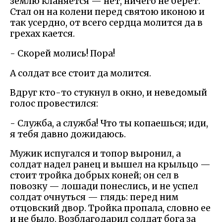
землю кланяется — нет, ничего не берет.
Стал он на колени перед святою иконою и
так усердно, от всего сердца молится да в
грехах кается.
- Скорей молись! Пора!
А солдат все стоит да молится.
Вдруг кто-то стукнул в окно, и неведомый
голос провестился:
- Служба, а служба! Что ты копаешься; иди,
я тебя давно дожидаюсь.
Мужик испугался и топор выронил, а
солдат надел ранец и вышел на крыльцо —
стоит тройка добрых коней; он сел в
повозку — лошади понеслись, и не успел
солдат очнуться — глядь: перед ним
отцовский двор. Тройка пропала, словно ее
и не было. Возблагодарил солдат бога за