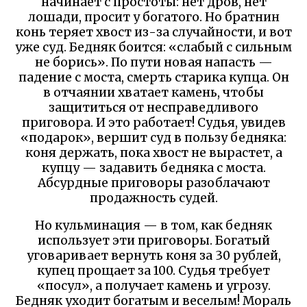
начинает с простоты: нет дров, нет
лошади, просит у богатого. Но братнин
конь теряет хвост из-за случайности, и вот
уже суд. Бедняк боится: «слабый с сильным
не борись». По пути новая напасть —
падение с моста, смерть старика купца. Он
в отчаянии хватает камень, чтобы
защититься от несправедливого
приговора. И это работает! Судья, увидев
«подарок», вершит суд в пользу бедняка:
коня держать, пока хвост не вырастет, а
купцу — задавить бедняка с моста.
Абсурдные приговоры разоблачают
продажность судей.
Но кульминация — в том, как бедняк
использует эти приговоры. Богатый
уговаривает вернуть коня за 30 рублей,
купец прощает за 100. Судья требует
«посул», а получает камень и угрозу.
Бедняк уходит богатым и веселым! Мораль