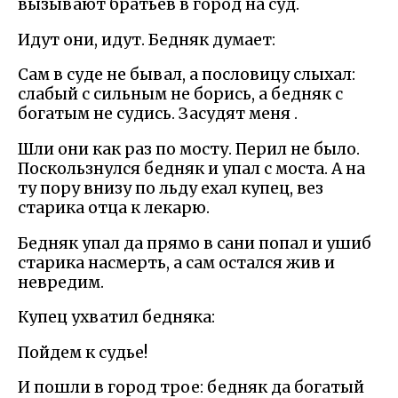
вызывают братьев в город на суд.
Идут они, идут. Бедняк думает:
Сам в суде не бывал, а пословицу слыхал:
слабый с сильным не борись, а бедняк с
богатым не судись. Засудят меня .
Шли они как раз по мосту. Перил не было.
Поскользнулся бедняк и упал с моста. А на
ту пору внизу по льду ехал купец, вез
старика отца к лекарю.
Бедняк упал да прямо в сани попал и ушиб
старика насмерть, а сам остался жив и
невредим.
Купец ухватил бедняка:
Пойдем к судье!
И пошли в город трое: бедняк да богатый